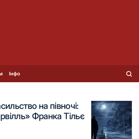
м
Інфо
асильство на півночі:
рвілль» Франка Тільє