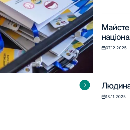
Майстер
націона
столітт
07.12.2025
Оприлюднено
Людина
13.11.2025
Оприлюднено