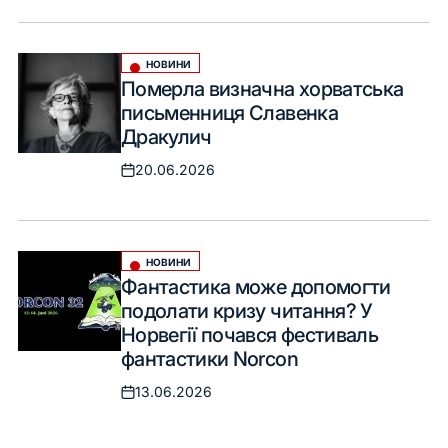
НОВИНИ
Опублікувати
Померла визначна хорватська
у
письменниця Славенка
Дракулич
20.06.2026
Оприлюднено
НОВИНИ
Опублікувати
Фантастика може допомогти
у
подолати кризу читання? У
Норвегії почався фестиваль
фантастики Norcon
13.06.2026
Оприлюднено