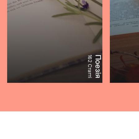
•
Булгари, Булгаков і духовна
Ма
162 Статті
Поезія
вищість українців
Га