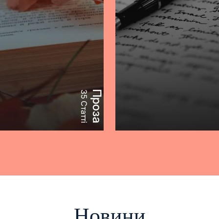
лгожата Т. Скварек-
Проза
35 Статті
ленська • Реальність
Новини