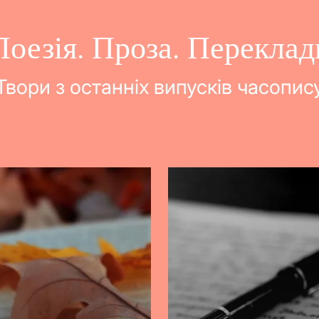
Поезія. Проза. Переклад
Твори з останніх випусків часопис