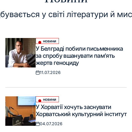
бувається у світі літератури й ми
НОВИНИ
Опублікувати
У Белграді побили письменника
у
за спробу вшанувати пам’ять
жертв геноциду
11.07.2026
Оприлюднено
НОВИНИ
Опублікувати
У Хорватії хочуть заснувати
у
Хорватський культурний інститут
04.07.2026
Оприлюднено