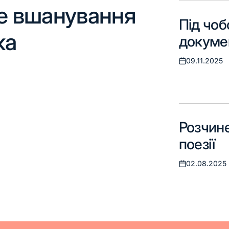
е вшанування
Карт
Під чоб
ка
трику
докуме
«Цік
09.11.2025
Оприлюднено
31.05.2026
Оприлюднено
Розчине
поезії
02.08.2025
Оприлюднено