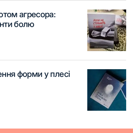
опля у Бермудському
отом агресора:
тнику: Георгій Скарлат
нти болю
ава географія»
ння форми у плесі