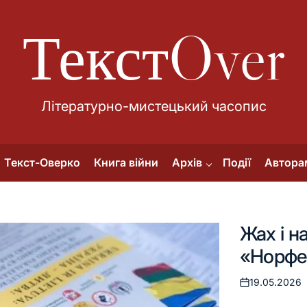
ТекстOver
Літературно-мистецький часопис
Текст-Оверко
Книга війни
Архів
Події
Автора
Жах і н
«Норфе
19.05.2026
Оприлюднено