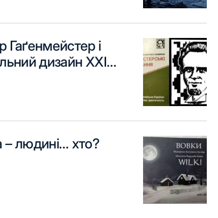
 Гаґенмейстер і
льний дизайн XXI
я
 – людині… хто?