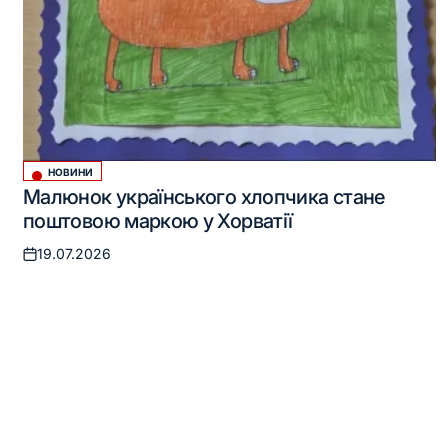
НОВИНИ
Опублікувати
Малюнок українського хлопчика стане
у
поштовою маркою у Хорватії
19.07.2026
Оприлюднено