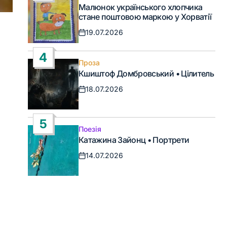
Опублікувати
Малюнок українського хлопчика
у
стане поштовою маркою у Хорватії
19.07.2026
Дата
запису
4
Проза
Опублікувати
Кшиштоф Домбровський • Цілитель
у
18.07.2026
Дата
запису
5
Поезія
Опублікувати
Катажина Зайонц • Портрети
у
14.07.2026
Дата
запису