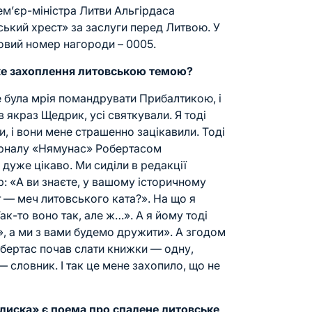
ем’єр-міністра Литви Альгірдаса
ький хрест» за заслуги перед Литвою. У
овий номер нагороди – 0005.
ке захоплення литовською темою?
е була мрія помандрувати Прибалтикою, і
в якраз Щедрик, усі святкували. Я тоді
, і вони мене страшенно зацікавили. Тоді
урналу «Нямунас» Робертасом
дуже цікаво. Ми сиділи в редакції
р: «А ви знаєте, у вашому історичному
т — меч литовського ката?». На що я
Так-то воно так, але ж…». А я йому тоді
ж», а ми з вами будемо дружити». А згодом
обертас почав слати книжки — одну,
— словник. І так це мене захопило, що не
олиска» є поема про спалене литовське