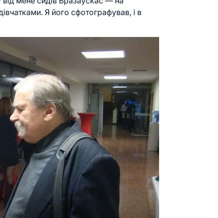
 від мене сидів Бразаускас — на
дівчатками. Я його сфотографував, і в