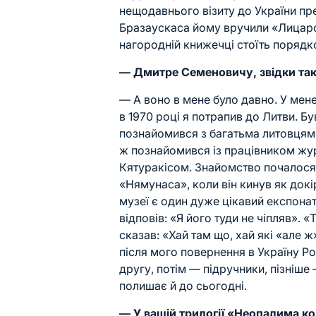
нещодавнього візиту до України пр
Бразаускаса йому вручили «Лицарс
нагородній книжечці стоїть порядк
— Дмитре Семеновичу, звідки та
— А воно в мене було давно. У мен
в 1970 році я потрапив до Литви. Бу
познайомився з багатьма литовцями
ж познайомився із працівником ж
Кятуракісом. Знайомство почалося 
«Нямунаса», коли він кинув як докі
музеї є один дуже цікавий експона
відповів: «Я його туди не чіпляв». «
сказав: «Хай там що, хай які «але 
після мого повернення в Україну Р
другу, потім — підручники, пізніше 
полишає й до сьогодні.
— У вашій трилогії «Неопалима к