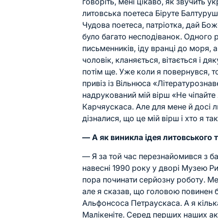
говоріть, мені цікаво, як звучить у
литовська
поетеса Біруте Балтуруша
Чудова поетеса, патріотка, дай Боже
було багато несподіванок. Одного р
письменників, іду вранці до
моря
, 
чоловік, кланяється, вітається і дя
потім ще. Уже коли я повернувся, т
привіз із
Вільнюс
а «Літературознаве
надрукований мій вірш «Не чіпайте
Карчяускаса. Але для мене й досі л
дізналися, що це мій вірш і хто я так
— А як виникла ідея литовського 
— Я за той час перезнайомився з ба
навесні 1990 року у дворі Музею Ри
пора починати серйозну роботу. Ме
але я сказав, що головою повинен 
Альфонсоса Петраускаса. А я кільк
Малікеніте. Серед перших наших ак