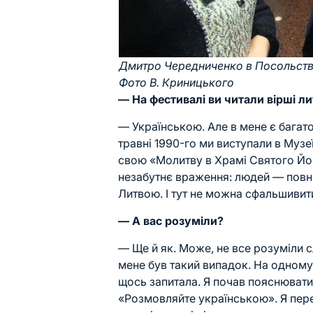
Дмитро Чередниченко в Посольстві 
Фото В. Криницького
— На фестивалі ви читали вірші л
—
Українською
. Але в мене є бага
травні 1990-го ми виступали в Музе
свою «Молитву в Храмі Святого Йо
незабутнє враження: людей — повніс
Литвою. І тут не можна сфальшивит
— А вас розуміли?
— Ще й як. Може, не все розуміли 
мене був такий випадок. На одному 
щось запитала. Я почав пояснювати
«Розмовляйте
українською
». Я пер