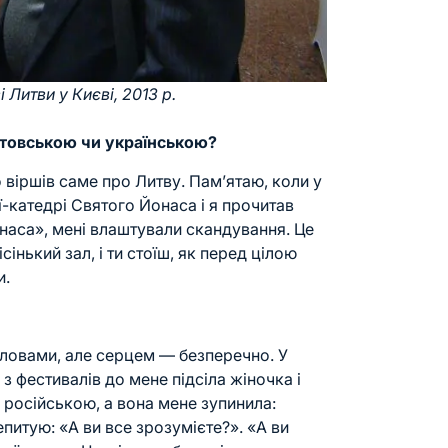
Литви у Києві, 2013 р.
итовською чи українською?
то віршів саме про
Литву
. Пам’ятаю, коли у
ї-катедрі Святого Йонаса і я прочитав
наса», мені влаштували скандування. Це
інький зал, і ти стоїш, як перед цілою
и.
словами, але серцем — безперечно. У
з фестивалів до мене підсіла жіночка і
 російською, а вона мене зупинила:
епитую: «А ви все зрозумієте?». «А ви