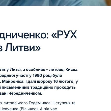
дниченко: «РУХ
з Литви»
ь у Литві, а особливо – литовці Києва.
ередньої участі у 1990 році було
 Майроніса. І далі щороку 16 лютого, у
ці письменників традиційно проходять
зовані Чередниченком.
я литовського Гедемінаса ІІІ ступеня та
 Шевченка
(Вільнюс). А під час