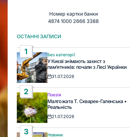
Номер картки банки
4874 1000 2666 3388
ОСТАННІ ЗАПИСИ
1
Без категорії
Опублікувати
У Києві знімають захист з
у
пам’ятників: почали з Лесі Українки
31.07.2026
Дата
запису
2
Поезія
Опублікувати
Малгожата Т. Скварек-Галенська •
у
Реальність
21.07.2026
Дата
запису
3
Новини