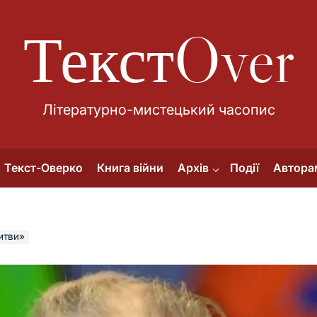
ТекстOver
Літературно-мистецький часопис
Текст-Оверко
Книга війни
Архів
Події
Автора
итви»