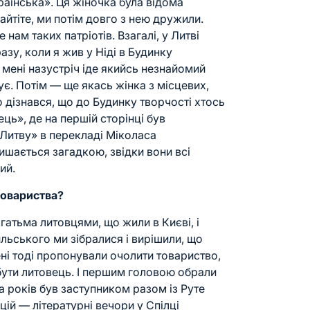
країнська». Ця жіночка була відома
йтіте, ми потім довго з нею дружили.
 нам таких патріотів. Взагалі, у Литві
азу, коли я жив у Ніді в Будинку
а мені назустріч іде якийсь незнайомий
кує. Потім — ще якась жінка з місцевих,
о дізнався, що до Будинку творчості хтось
ць», де на першій сторінці був
 Литву» в перекладі Міколаса
ишається загадкою, звідки вони всі
ий.
товариства?
гатьма литовцями, що жили в Києві, і
льського ми зібралися і вирішили, що
ні тоді пропонували очолити товариство,
бути литовець. І першим головою обрали
а років був заступником разом із Руте
цій — літературні вечори у
Спілці