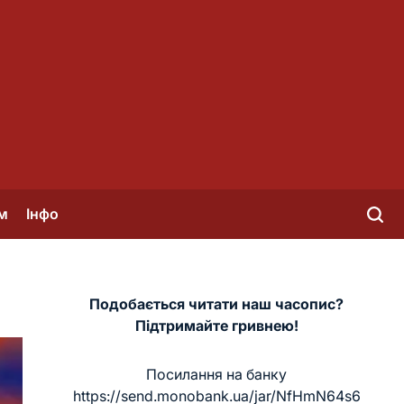
м
Інфо
Подобається читати наш часопис?
Підтримайте гривнею!
Посилання на банку
https://send.monobank.ua/jar/NfHmN64s6