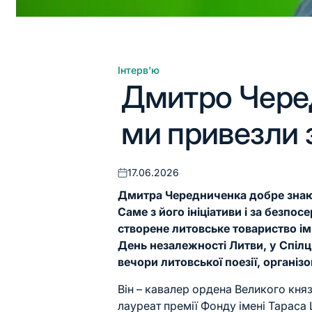
Інтерв'ю
Опублікувати
Дмитро Чере
у
ми привезли 
17.06.2026
Оприлюднено
Дмитра Чередниченка
добре знают
Саме з його ініціативи і за безпос
створене литовське товариство ім.
День незалежності Литви, у Спіл
вечори литовської поезії, органі
Він – кавалер ордена Великого княз
лауреат премії Фонду імені
Тараса