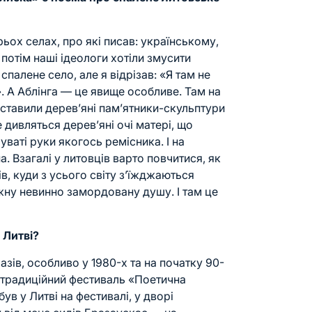
рьох селах, про які писав: українському,
потім наші ідеологи хотіли змусити
палене село, але я відрізав: «Я там не
. А Аблінга — це явище особливе. Там на
ставили дерев’яні пам’ятники-скульптури
 дивляться дерев’яні очі матері, що
уваті руки якогось ремісника. І на
 Взагалі у литовців варто повчитися, як
ів, куди з усього світу з’їжджаються
ожну невинно замордовану душу. І там це
 Литві?
азів, особливо у 1980-х та на початку 90-
й традиційний фестиваль «Поетична
 був у
Литві
на фестивалі, у дворі