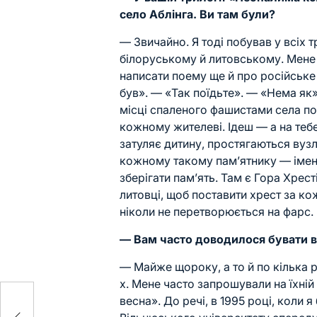
село Аблінга. Ви там були?
— Звичайно. Я тоді побував у всіх т
білоруському й литовському. Мене 
написати поему ще й про російське с
був». — «Так поїдьте». — «Нема як»
місці спаленого фашистами села по
кожному жителеві. Ідеш — а на тебе
затуляє дитину, простягаються вузл
кожному такому пам’ятнику — імена.
зберігати пам’ять. Там є Гора Хрест
литовці, щоб поставити хрест за к
ніколи не перетворюється на фарс.
— Вам часто доводилося бувати в
— Майже щороку, а то й по кілька р
х. Мене часто запрошували на їхні
весна». До речі, в 1995 році, коли я