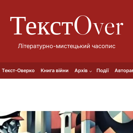
ТекстOver
Літературно-мистецький часопис
Текст-Оверко
Книга війни
Архів
Події
Автора