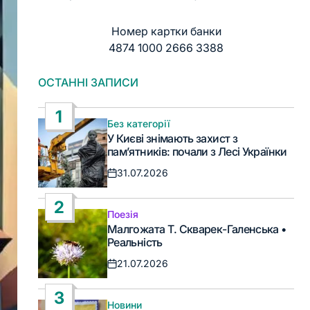
Номер картки банки
4874 1000 2666 3388
ОСТАННІ ЗАПИСИ
1
Без категорії
Опублікувати
У Києві знімають захист з
у
пам’ятників: почали з Лесі Українки
31.07.2026
Дата
запису
2
Поезія
Опублікувати
Малгожата Т. Скварек-Галенська •
у
Реальність
21.07.2026
Дата
запису
3
Новини