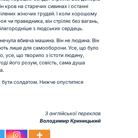
ін кров на старечих сивинах і останні
рілених жіночих грудей. І коли хорошому
оя чи праведника, він стріляє без вагань,
йблагородніше з людських сердець.
ечула вбивча машина. Він не людина. Він
вають лише для самооборони. Усе, що було
, усе, що творило з істоти людину,
тоді його розум, совість, сама душа
а.
ж бути солдатом. Нижче опуститися
З англійської переклав
Володимир Криницький