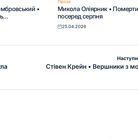
Проза
Опублікувати
мбровський •
Микола Оліярник • Померт
у
сь…
посеред серпня
25.04.2026
Оприлюднено
Наступн
ула
Стівен Крейн • Вершники з м