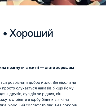
 • Хороший
на прагнути в житті — стати хорошим
ся розрізнити добро й зло. Він ніколи не
ін просто слухається наказів. Якщо йому
ян, друзів, сусідів чи рідних, він
жуть стріляти в юрбу бідняків, які на
іба, хороший солдат стріляє. Без докорів