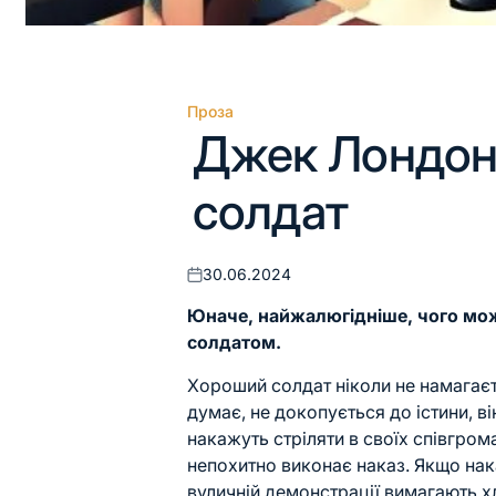
Проза
Опублікувати
Джек Лондон
у
солдат
30.06.2024
Оприлюднено
Юначе, найжалюгідніше, чого мож
солдатом.
Хороший солдат ніколи не намагаєть
думає, не докопується до істини, в
накажуть стріляти в своїх співгромад
непохитно виконає наказ. Якщо нака
вуличній демонстрації вимагають хл