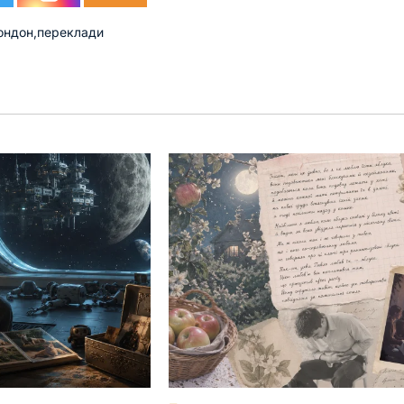
ондон
,
переклади