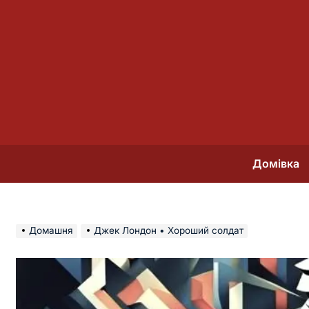
Перейти
до
вмісту
Домівка
Домашня
Джек Лондон • Хороший солдат