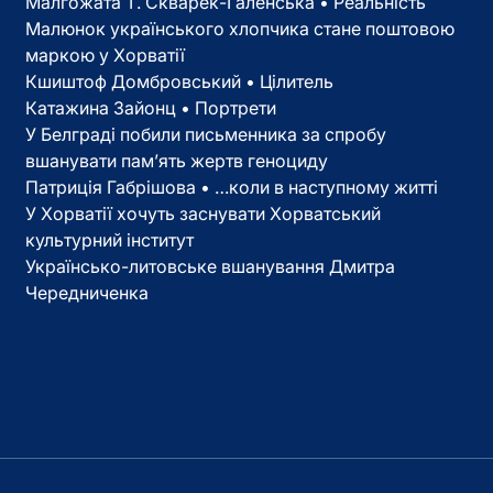
Малгожата Т. Скварек-Галенська • Реальність
Малюнок українського хлопчика стане поштовою
маркою у Хорватії
Кшиштоф Домбровський • Цілитель
Катажина Зайонц • Портрети
У Белграді побили письменника за спробу
вшанувати пам’ять жертв геноциду
Патриція Габрішова • …коли в наступному житті
У Хорватії хочуть заснувати Хорватський
культурний інститут
Українсько-литовське вшанування Дмитра
Чередниченка