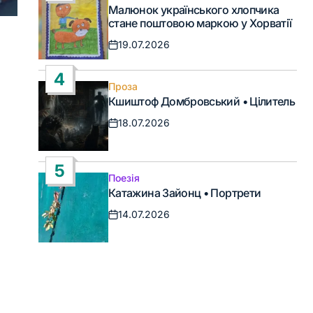
Опублікувати
Малюнок українського хлопчика
у
стане поштовою маркою у Хорватії
19.07.2026
Дата
запису
4
Проза
Опублікувати
Кшиштоф Домбровський • Цілитель
у
18.07.2026
Дата
запису
5
Поезія
Опублікувати
Катажина Зайонц • Портрети
у
14.07.2026
Дата
запису