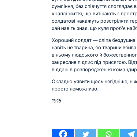
сумління, без співчуття споглядає в
краплі життя, що витікають з прост
солдатові накажуть розстріляти гер
хай навіть знає, що куля проб’є на
Хороший солдат — сліпа бездушна н
навіть не тварина, бо тварини вби
в ньому людського й божественного
закреслив підпис під присягою. Від
віддані в розпорядження командир
Складно уявити щось негідніше, ні
просто неможливо.
1915