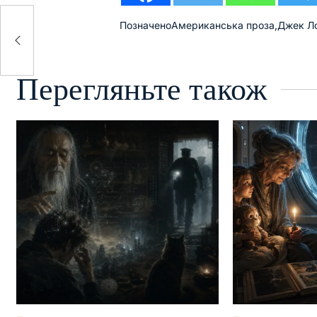
Позначено
Американська проза
,
Джек Л
Перегляньте також