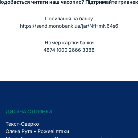
одобається читати наш часопис? Підтримайте гривне
Посилання на банку
https://send.monobank.ua/jar/NfHmN64s6
Номер картки банки
4874 1000 2666 3388
ДИТЯЧА СТОРІНКА
Текст-Оверко
Оляна Рута • Рожеві птахи