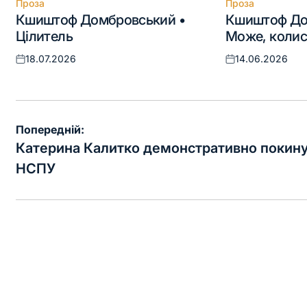
Проза
Проза
Опублікувати
Опублікувати
Кшиштоф Домбровський •
Кшиштоф До
у
у
Цілитель
Може, коли
18.07.2026
14.06.2026
Оприлюднено
Оприлюднено
Навігація
Попередній:
записів
Катерина Калитко демонстративно покин
НСПУ