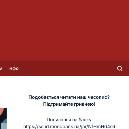
м
Інфо
Подобається читати наш часопис?
Підтримайте гривнею!
Посилання на банку
https://send.monobank.ua/jar/NfHmN64s6