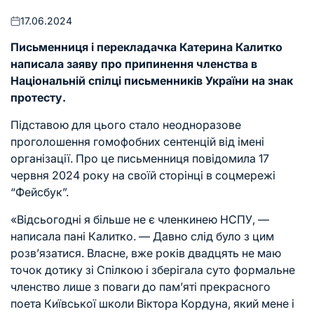
17.06.2024
Оприлюднено
Письменниця і перекладачка Катерина Калитко
написала заяву про припинення членства в
Національній спілці письменників України на знак
протесту.
Підставою для цього стало неодноразове
проголошення гомофобних сентенцій від імені
організації. Про це
письменниця повідомила
17
червня 2024 року на своїй сторінці в соцмережі
“Фейсбук”.
«Відсьогодні я більше не є членкинею НСПУ, —
написала пані Калитко. — Давно слід було з цим
розв’язатися. Власне, вже років двадцять не маю
точок дотику зі Спілкою і зберігала суто формальне
членство лише з поваги до пам’яті прекрасного
поета Київської школи Віктора Кордуна, який мене і