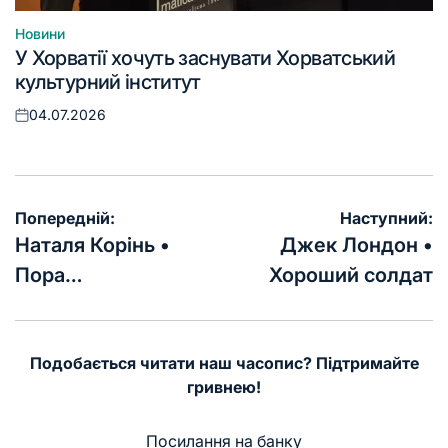
Новини
Опублікувати
У Хорватії хочуть заснувати Хорватський
у
культурний інститут
04.07.2026
Оприлюднено
Навігація
Попередній:
Наступний:
записів
Наталя Корінь •
Джек Лондон •
Пора…
Хороший солдат
Подобається читати наш часопис? Підтримайте
гривнею!
Посилання на банку