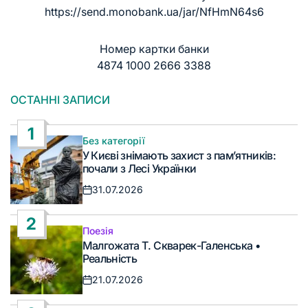
https://send.monobank.ua/jar/NfHmN64s6
Номер картки банки
4874 1000 2666 3388
ОСТАННІ ЗАПИСИ
1
Без категорії
Опублікувати
У Києві знімають захист з пам’ятників:
у
почали з Лесі Українки
31.07.2026
Дата
запису
2
Поезія
Опублікувати
Малгожата Т. Скварек-Галенська •
у
Реальність
21.07.2026
Дата
запису