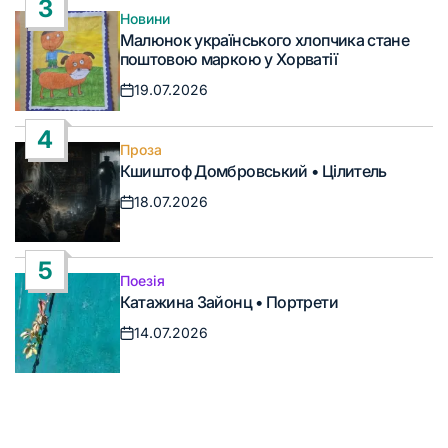
3
Новини
Опублікувати
Малюнок українського хлопчика стане
у
поштовою маркою у Хорватії
19.07.2026
Дата
запису
4
Проза
Опублікувати
Кшиштоф Домбровський • Цілитель
у
18.07.2026
Дата
запису
5
Поезія
Опублікувати
Катажина Зайонц • Портрети
у
14.07.2026
Дата
запису