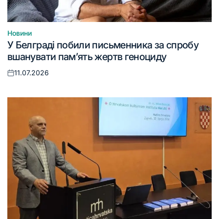
Новини
Опублікувати
У Белграді побили письменника за спробу
у
вшанувати пам’ять жертв геноциду
11.07.2026
Оприлюднено