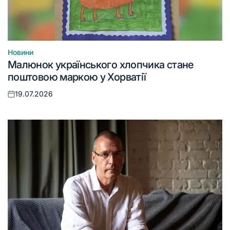
Новини
Опублікувати
Малюнок українського хлопчика стане
у
поштовою маркою у Хорватії
19.07.2026
Оприлюднено