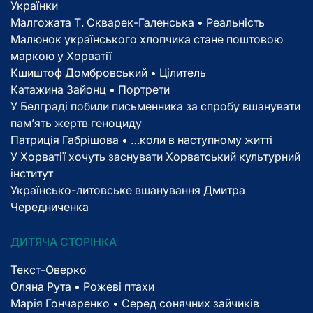
Українки
Малгожата Т. Скварек-Галенська • Реальність
Малюнок українського хлопчика стане поштовою
маркою у Хорватії
Кшиштоф Домбровський • Цілитель
Катажина Зайонц • Портрети
У Белграді побили письменника за спробу вшанувати
пам’ять жертв геноциду
Патриція Габрішова • …коли в наступному житті
У Хорватії хочуть заснувати Хорватський культурний
інститут
Українсько-литовське вшанування Дмитра
Чередниченка
ДИТЯЧА СТОРІНКА
Текст-Оверко
Оляна Рута • Рожеві птахи
Марія Гончаренко • Серед сонячних зайчиків