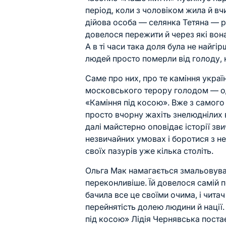
період, коли з чоловіком жила й в
дійова особа — селянка Тетяна — ро
довелося пережити й через які вона
А в ті часи така доля була не найгі
людей просто померли від голоду, 
Саме про них, про те каміння укра
московського терору голодом — о
«Каміння під косою». Вже з самого
просто вчорну жахіть знелюднілих в
далі майстерно оповідає історії з
незвичайних умовах і боротися з н
своїх пазурів уже кілька століть.
Ольга Мак намагається змальовуват
переконливіше. Їй довелося самій п
бачила все це своїми очима, і читач
перейнятість долею людини й нації.
під косою» Лідія Чернявська поста