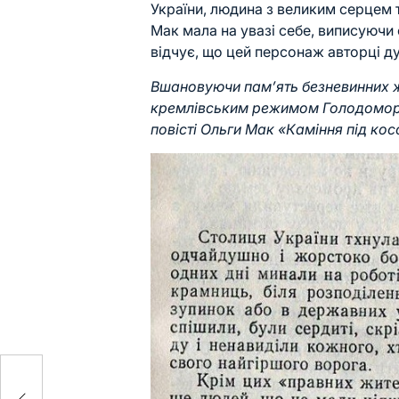
України, людина з великим серцем 
Мак мала на увазі себе, виписуючи
відчує, що цей персонаж авторці ду
Вшановуючи пам’ять безневинних 
кремлівським режимом Голодоморі
повісті Ольги Мак «Каміння під кос
рого