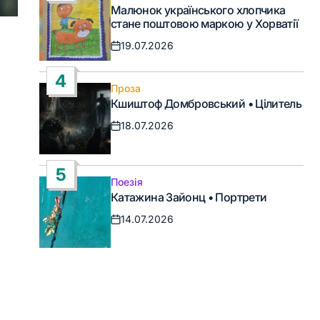
Опублікувати
Малюнок українського хлопчика
у
стане поштовою маркою у Хорватії
19.07.2026
Дата
запису
4
Проза
Опублікувати
Кшиштоф Домбровський • Цілитель
у
18.07.2026
Дата
запису
5
Поезія
Опублікувати
Катажина Зайонц • Портрети
у
14.07.2026
Дата
запису