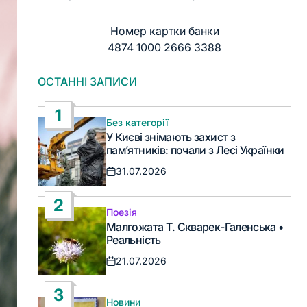
Номер картки банки
4874 1000 2666 3388
ОСТАННІ ЗАПИСИ
1
Без категорії
Опублікувати
У Києві знімають захист з
у
пам’ятників: почали з Лесі Українки
31.07.2026
Дата
запису
2
Поезія
Опублікувати
Малгожата Т. Скварек-Галенська •
у
Реальність
21.07.2026
Дата
запису
3
Новини