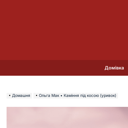
Перейти
до
вмісту
Домівка
Домашня
Ольга Мак • Каміння під косою (уривок)