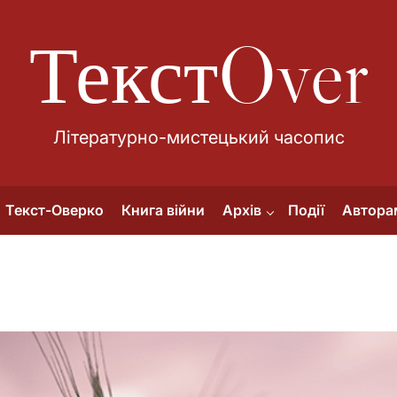
ТекстOver
Літературно-мистецький часопис
Текст-Оверко
Книга війни
Архів
Події
Автора