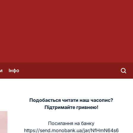
м
Інфо
Подобається читати наш часопис?
Підтримайте гривнею!
Посилання на банку
https://send.monobank.ua/jar/NfHmN64s6