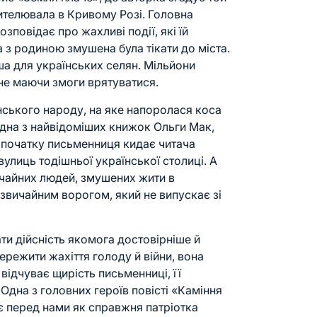
чителювала в Кривому Розі. Головна
зповідає про жахливі події, які їй
 з родиною змушена була тікати до міста.
рша для українських селян. Мільйони
не маючи змоги врятуватися.
їнського народу, на яке напоролася коса
дна з найвідоміших книжок
Ольги Мак
,
 початку письменниця кидає читача
улиць тодішньої української столиці. А
вичайних людей, змушених жити в
езвичайним ворогом, який не випускає зі
и дійсність якомога достовірніше й
ережити жахіття голоду й війни, вона
 відчуває щирість письменниці, її
 Одна з головних героїв повісті «Каміння
є перед нами як справжня патріотка