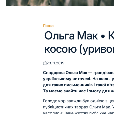
Проза
Опублікувати
Ольга Мак • К
у
косою (уриво
23.11.2019
Оприлюднено
Спадщина Ольги Мак — грандіозна
українському читачеві. На жаль, у 
для таких письменників і такої лі
Та маємо знайти час і змогу для н
Голодомор завжди був однією з цен
публіцистичних творах Ольги Мак. 
часопис «Наше життя» публікує нар