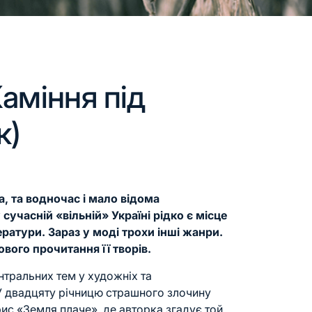
аміння під
к)
, та водночас і мало відома
сучасній «вільній» Україні рідко є місце
тератури. Зараз у моді трохи інші жанри.
ового прочитання її творів.
тральних тем у художніх та
У двадцяту річницю страшного злочину
ис «Земля плаче», де авторка згадує той