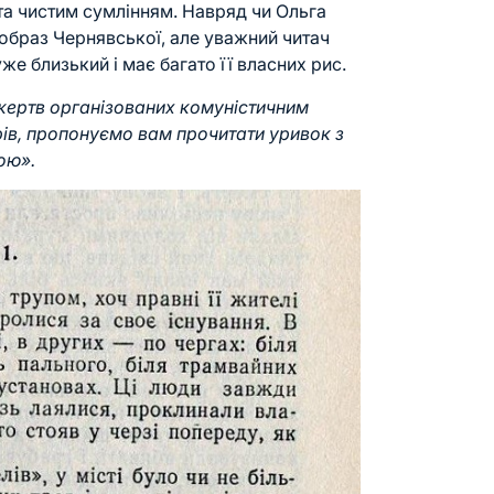
та чистим сумлінням. Навряд чи Ольга
 образ Чернявської, але уважний читач
же близький і має багато її власних рис.
жертв організованих комуністичним
в, пропонуємо вам прочитати уривок з
ою».