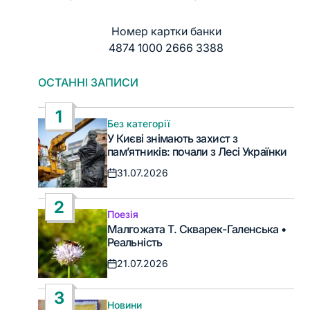
Номер картки банки
4874 1000 2666 3388
ОСТАННІ ЗАПИСИ
1
Без категорії
Опублікувати
У Києві знімають захист з
у
пам’ятників: почали з Лесі Українки
31.07.2026
Дата
запису
2
Поезія
Опублікувати
Малгожата Т. Скварек-Галенська •
у
Реальність
21.07.2026
Дата
запису
3
Новини