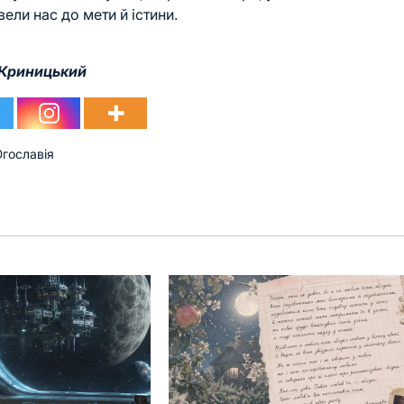
вели нас до мети й істини.
 Криницький
гославія