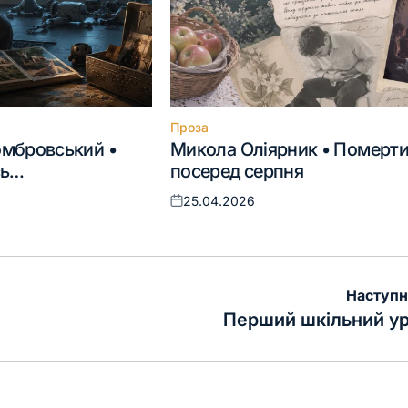
Проза
Опублікувати
мбровський •
Микола Оліярник • Померт
у
сь…
посеред серпня
25.04.2026
Оприлюднено
Наступн
Перший шкільний у