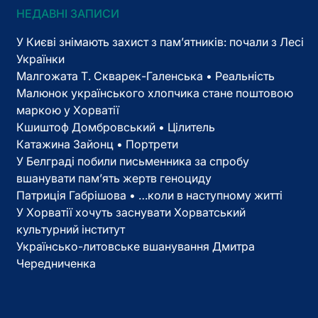
НЕДАВНІ ЗАПИСИ
У Києві знімають захист з пам’ятників: почали з Лесі
Українки
Малгожата Т. Скварек-Галенська • Реальність
Малюнок українського хлопчика стане поштовою
маркою у Хорватії
Кшиштоф Домбровський • Цілитель
Катажина Зайонц • Портрети
У Белграді побили письменника за спробу
вшанувати пам’ять жертв геноциду
Патриція Габрішова • …коли в наступному житті
У Хорватії хочуть заснувати Хорватський
культурний інститут
Українсько-литовське вшанування Дмитра
Чередниченка