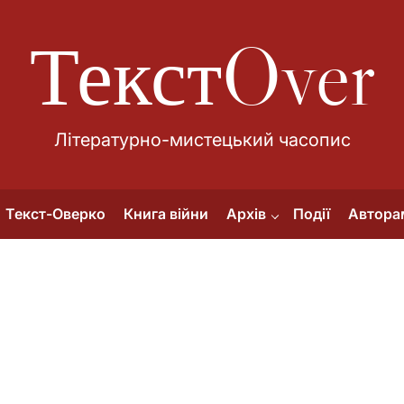
ТекстOver
Літературно-мистецький часопис
Текст-Оверко
Книга війни
Архів
Події
Автора