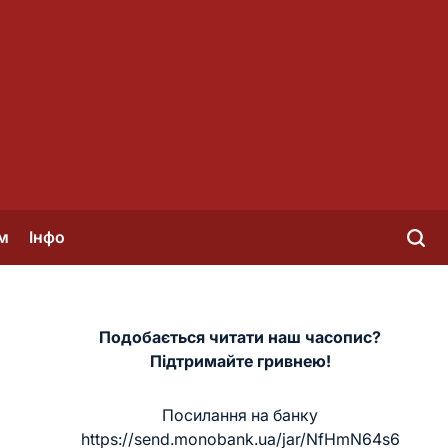
м
Інфо
Подобається читати наш часопис?
Підтримайте гривнею!
Посилання на банку
https://send.monobank.ua/jar/NfHmN64s6