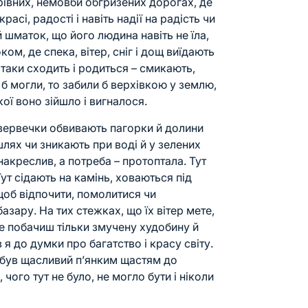
ерівних, немовби обгризених дорогах, де
расі, радості і навіть надії на радість чи
й шматок, що його людина навіть не їла,
ом, де спека, вітер, сніг і дощ виїдають
ж таки сходить і родиться – смикають,
 б могли, то забили б верхівкою у землю,
кої воно зійшло і вигналося.
и вервечки обвивають пагорки й долини
шлях чи зникають при воді й у зелених
накреслив, а потреба – протоптала. Тут
Тут сідають на камінь, ховаються під
 щоб відпочити, помолитися чи
азару. На тих стежках, що їх вітер мете,
де побачиш тільки змучену худобину й
 до думки про багатство і красу світу.
й, був щасливий п’янким щастям до
 чого тут не було, не могло бути і ніколи