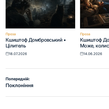
Проза
Проза
Опублікувати
Опублікувати
Кшиштоф Домбровський •
Кшиштоф До
у
у
Цілитель
Може, коли
18.07.2026
14.06.2026
Оприлюднено
Оприлюднено
Навігація
Попередній:
записів
Поклоніння