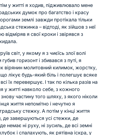
отім у житті я ходив, підживлювало мене
градських думок про багатство і красу
дорогами землі завжди протікала тільки
ська стежинка – відтоді, як зійшов з неї
ю відміряв я свої кроки і звірявся з
кидала.
їв світ, у якому я з чиєїсь злої волі
 губив горизонт і збивався з путі, я
як вірянин молитовний килимок, жорстку,
що лікує будь-який біль і полегшує всяке
всі їх перевершує. І так по кілька разів на
я у житті навколо себе, з кожного
знову частину того шляху, з якого ніколи
кінця життя непомітно і нечутно я
адську стежку. А потім у кінці життя
м, де завершуються усі стежки, де
е немає ні руху, ні зусиль, де всі земні
лубок і спалахують, як рятівна іскра, у