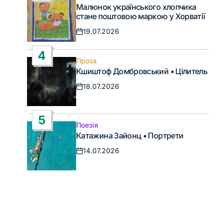
Опублікувати
Малюнок українського хлопчика
у
стане поштовою маркою у Хорватії
19.07.2026
Дата
запису
4
Проза
Опублікувати
Кшиштоф Домбровський • Цілитель
у
18.07.2026
Дата
запису
5
Поезія
Опублікувати
Катажина Зайонц • Портрети
у
14.07.2026
Дата
запису