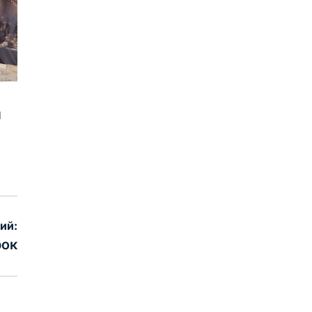
и
ий:
рок