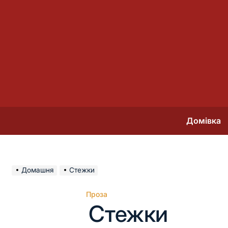
Перейти
до
вмісту
Домівка
Домашня
Стежки
Проза
Опублікувати
Стежки
у