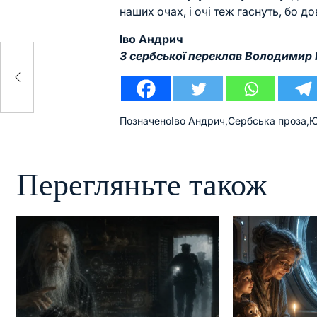
наших очах, і очі теж гаснуть, бо до
Іво Андрич
З сербської переклав Володимир
Позначено
Іво Андрич
,
Сербська проза
,
Ю
Перегляньте також