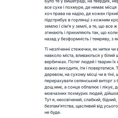
Було те у Вишеграді, на твердих, н
все сухе і похмуре, де немає місця к
хоч права на надію, де кожен гірки
підстрибує в горлянці з кожним крок
землю і сім’я у землі, а те, що все 
згинають і прихиляють так, що коли
назад у безформність і темряву, з я
Ті незліченні стежечки, як нитки ч
навколо міста, вливаються у білий 
вербичках. Потяг людей і тварин їх 
важко виходити, іти і повертатися. 
деревом, на сухому місці чи в тіні,
перерахувати селянський виторг з б
дощ миє, а сонце обпалює і лікує, 
мовчазних похмурих людей, дійшов я
Тут я, неосвічений, слабкий, бідни
безпам’ятства, щасливий від усього,
не буде.