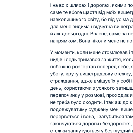
І на всіх шляхах і дорогах, якими п
саме те вбоге щастя від моїх више
навколишнього світу, бо під усіма 
для мене видима і відчутна вишеград
й аж досьогодні. Власне, саме за не
напрямком. Вона ніколи мене не по
У моменти, коли мене стомлював і тру
нидів і ледь тримався за життя, коли
побожно розгортав поперед себе, 
убогу, круту вишеградську стежку, 
страждання, адже вміщує їх у собі і 
день, користаючи з усякого затишш
перепочинку у розмові, проходив я 
не треба було сходити. І так аж до 
подовжуватиму суджену мені вишегр
перерветься і вона, і загубиться та
закінчуються дороги і бездоріжжя, д
стежки заплутуються у безглуздий к