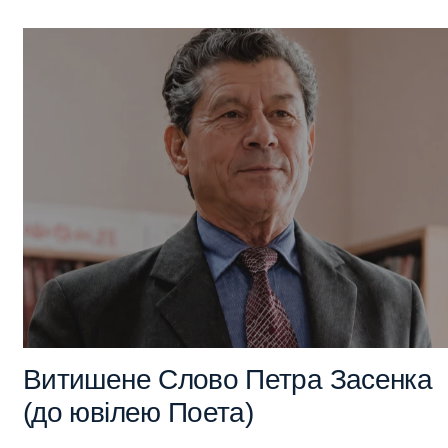
Витишене Слово Петра Засенка
(до ювілею Поета)