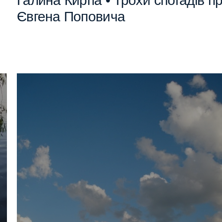
о
Галина Кирпа • Трохи спогадів п
Євгена Поповича