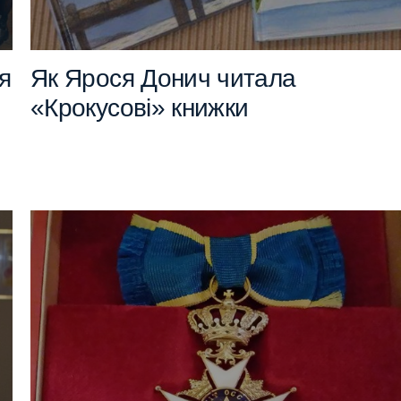
я
Як Ярося Донич читала
«Крокусові» книжки