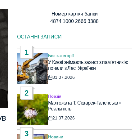
Номер картки банки
4874 1000 2666 3388
ОСТАННІ ЗАПИСИ
1
Без категорії
Опублікувати
У Києві знімають захист з пам’ятників:
у
почали з Лесі Українки
31.07.2026
Дата
запису
2
Поезія
Опублікувати
Малгожата Т. Скварек-Галенська •
у
Реальність
ув
21.07.2026
Дата
запису
3
Новини