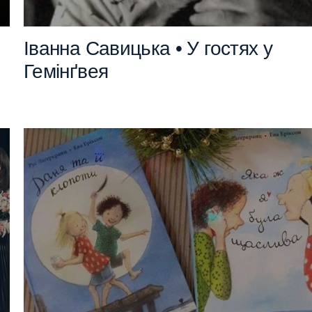
Іванна Савицька • У гостях у
Гемінґвея