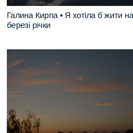
Галина Кирпа • Я хотіла б жити н
березі річки