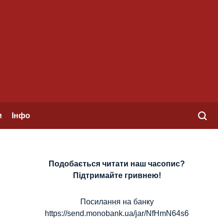
м
Інфо
Подобається читати наш часопис?
Підтримайте гривнею!
Посилання на банку
https://send.monobank.ua/jar/NfHmN64s6