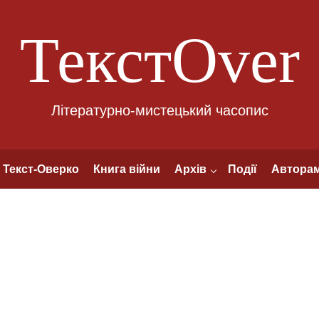
ТекстOver
Літературно-мистецький часопис
Текст-Оверко
Книга війни
Архів
Події
Автора