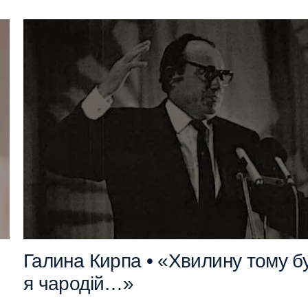
Галина Кирпа • «Хвилину тому б
я чародій…»