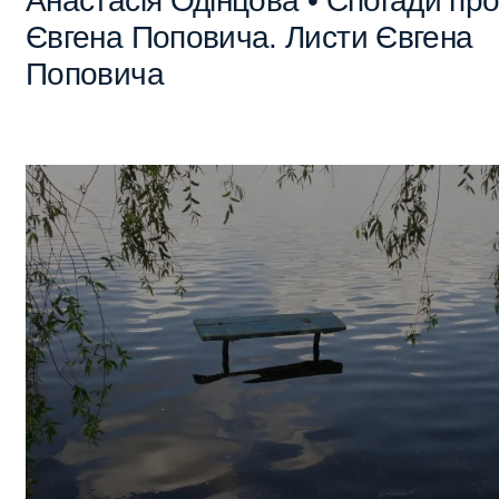
Анастасія Одінцова • Спогади пр
Євгена Поповича. Листи Євгена
Поповича