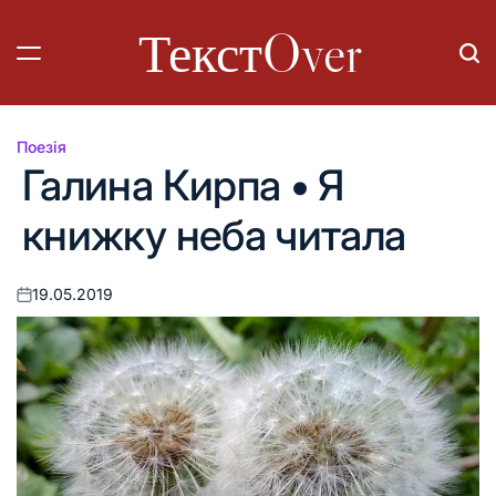
Перейти
ТекстOver
до
вмісту
Поезія
Опублікувати
Галина Кирпа • Я
у
книжку неба читала
19.05.2019
Оприлюднено