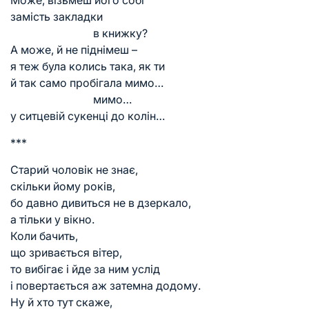
замість закладки
в книжку?
А може, й не піднімеш –
я теж була колись така, як ти
й так само пробігала мимо…
мимо…
у ситцевій сукенці до колін…
***
Старий чоловік не знає,
скільки йому років,
бо давно дивиться не в дзеркало,
а тільки у вікно.
Коли бачить,
що зривається вітер,
то вибігає і йде за ним услід
і повертається аж затемна додому.
Ну й хто тут скаже,