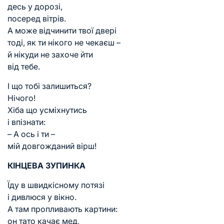
десь у дорозі,
посеред вітрів.
А може відчинити твої двері
тоді, як ти нікого не чекаєш –
й нікуди не захоче йти
від тебе.
І що тобі залишиться?
Нічого!
Хіба що усміхнутись
і впізнати:
– А ось і ти –
мій довгожданий вірш!
КІНЦЕВА ЗУПИНКА
Їду в швидкісному потязі
і дивлюся у вікно.
А там пропливають картини:
он тато качає мед,