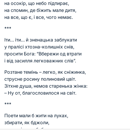
на осокір, що небо підпирає,
на спомин, де біжить мале дитя,
на все, що є, і все, чого немає.
***
Іти… іти… й зненацька заблукати
у пралісі хтозна-колишніх снів,
просити Бога: “Вбережи од втрати
і від засилля легковажних слів”.
Розтане темінь – легко, як сніжинка,
струсне росину полиновий цвіт.
Зітхне душа, немов старенька жінка:
– Ну от, благословилося на світ.
***
Поети мали б жити на луках,
збирати, як бджоли,
нектар із кульбабок,