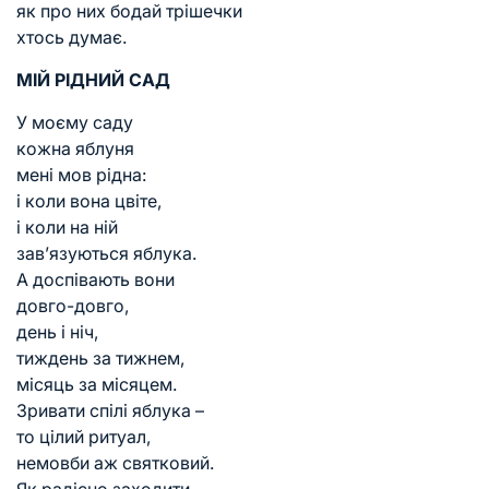
як про них бодай трішечки
хтось думає.
МІЙ РІДНИЙ САД
У моєму саду
кожна яблуня
мені мов рідна:
і коли вона цвіте,
і коли на ній
зав’язуються яблука.
А доспівають вони
довго-довго,
день і ніч,
тиждень за тижнем,
місяць за місяцем.
Зривати спілі яблука –
то цілий ритуал,
немовби аж святковий.
Як радісно заходити