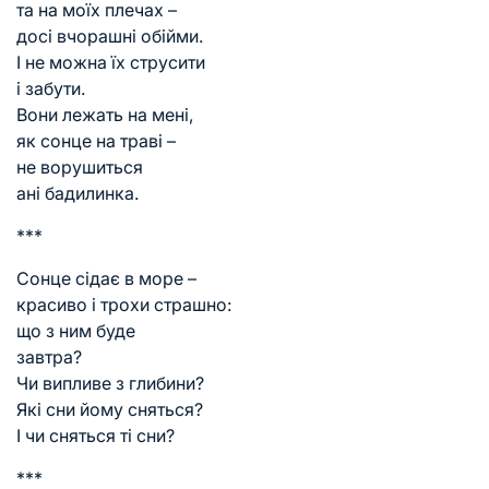
та на моїх плечах –
досі вчорашні обійми.
І не можна їх струсити
і забути.
Вони лежать на мені,
як сонце на траві –
не ворушиться
ані бадилинка.
***
Сонце сідає в море –
красиво і трохи страшно:
що з ним буде
завтра?
Чи випливе з глибини?
Які сни йому сняться?
І чи сняться ті сни?
***