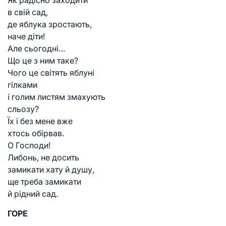
в свій сад,
де яблука зростають,
наче діти!
Але сьогодні…
Що це з ним таке?
Чого це світять яблуні
гілками
і голим листям змахують
сльозу?
Їх і без мене вже
хтось обірвав.
О Господи!
Либонь, не досить
замикати хату й душу,
ще треба замикати
й рідний сад.
ГОРЕ