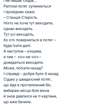
і не лишає слідів…
Раптом потяг зупиняється
і провідник каже:
– Станція Старість.
Ніхто не хоче тут виходити,
однак виходять.
Тут усі виходять,
бо хто повернеться в потяг –
буде їхати далі.
А наступна – кінцева,
а там – хоч-не-хоч –
доведеться виходити.
Може, поїхати назад?
І справді – добре було б назад.
Сідаю у швидкісний потяг,
що йде в протилежний бік,
вибираю місце біля вікна
й знов дивлюся на ті картини,
що вже бачила.