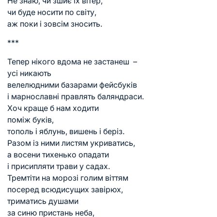
Не знаю, чи зшиє їх вітер,
чи буде носити по світу,
аж поки і зовсім зносить.
***
Тепер нікого вдома не застанеш –
усі никають
велелюдними базарами фейсбуків
і марнославні правлять баляндраси.
Хоч краще б нам ходити
поміж буків,
тополь і яблунь, вишень і беріз.
Разом із ними листям укриватись,
а восени тихенько опадати
і присипляти трави у садах.
Тремтіти на морозі голим віттям
посеред всюдисущих завірюх,
триматись душами
за синю пристань неба,