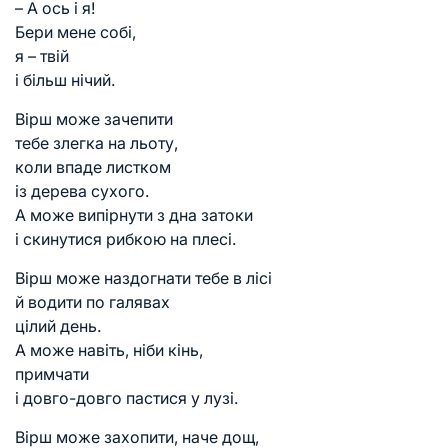
– А ось і я!
Бери мене собі,
я – твій
і більш нічий.
Вірш може зачепити
тебе злегка на льоту,
коли впаде листком
із дерева сухого.
А може випірнути з дна затоки
і скинутися рибкою на плесі.
Вірш може наздогнати тебе в лісі
й водити по галявах
цілий день.
А може навіть, ніби кінь,
примчати
і довго-довго пастися у лузі.
Вірш може захопити, наче дощ,