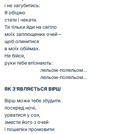
і не загубитись.
Я обіцяю
стати і чекати.
Ти тільки йди на світло
моїх заплющених очей –
щоб опинитися
в моїх обіймах.
Не бійся,
руки тебе впізнають:
лельом-полельом…
лельом-полельом…
ЯК З’ЯВЛЯЄТЬСЯ ВІРШ
Вірш може тебе збудити
посеред ночі,
урватися у сон,
змести його з очей
і пошепки промовити: