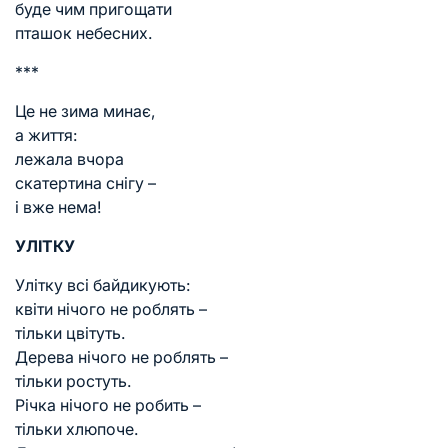
буде чим пригощати
пташок небесних.
***
Це не зима минає,
а життя:
лежала вчора
скатертина снігу –
і вже нема!
УЛІТКУ
Улітку всі байдикують:
квіти нічого не роблять –
тільки цвітуть.
Дерева нічого не роблять –
тільки ростуть.
Річка нічого не робить –
тільки хлюпоче.