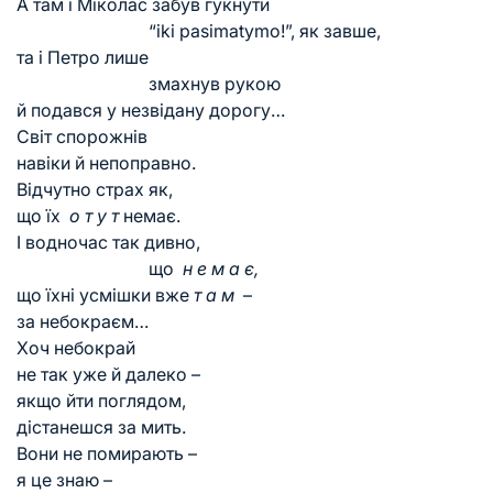
А там і Міколас забув гукнути
“iki pasimatymo!”, як завше,
та і Петро лише
змахнув рукою
й подався у незвідану дорогу…
Світ спорожнів
навіки й непоправно.
Відчутно страх як,
що їх
о т у т
немає.
І водночас так дивно,
що
н е м а є,
що їхні усмішки вже
т а м
–
за небокраєм…
Хоч небокрай
не так уже й далеко –
якщо йти поглядом,
дістанешся за мить.
Вони не помирають –
я це знаю –