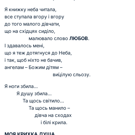
Я книжку неба читала,
все ступала вгору і вгору
до того малого дівчати,
що на східцях сиділо,
малювало слово
ЛЮБОВ
.
І здавалось мені,
що я теж дотягнуся до Неба,
і так, щоб ніхто не бачив,
ангелам – Божим дітям –
ви́цілую сльозу.
Я ноги збила…
Я душу збила…
Та щось світило…
Та щось манило –
дівча на сходах
і білі крила.
МОЯ КРИХКА ДУША