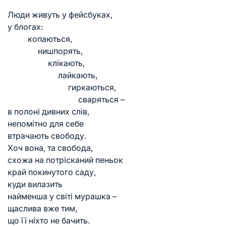
Люди живуть у фейсбуках,
у блогах:
копаються,
нишпорять,
клікають,
лайкають,
гиркаються,
сваряться –
в полоні дивних слів,
непомітно для себе
втрачають свободу.
Хоч вона, та свобода,
схожа на потрісканий пеньок
край покинутого саду,
куди вилазить
найменша у світі мурашка –
щаслива вже тим,
що її ніхто не бачить.