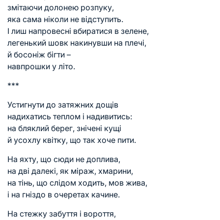
змітаючи долонею розпуку,
яка сама ніколи не відступить.
І лиш напровесні вбиратися в зелене,
легенький шовк накинувши на плечі,
й босоніж бігти –
навпрошки у літо.
***
Устигнути до затяжних дощів
надихатись теплом і надивитись:
на бляклий берег, знічені кущі
й усохлу квітку, що так хоче пити.
На яхту, що сюди не доплива,
на дві далекі, як міраж, хмарини,
на тінь, що слідом ходить, мов жива,
і на гніздо в очеретах качине.
На стежку забуття і вороття,