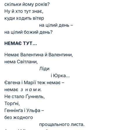
скільки йому років?
Ну й хто тут знає,
куди ходить вітер
на цілий день –
на цілий божий день?
НЕМАЄ ТУТ…
Немає Валентина й Валентини,
нема Світлани,
Ліди
і Юрка…
Євгена і Марії теж немає –
немає
з н а м и.
Не стало Ґуннель,
Торґні,
Геннінґа і Ульфа –
без жодного
прощального листа.