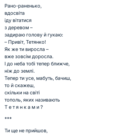
Рано-раненько,
вдосвіта
іду вітатися
з деревом –
задираю голову й гукаю:
– Привіт, Тетянко!
Як же ти виросла –
вже зовсім доросла.
І до неба тобі тепер ближче,
ніж до землі.
Тепер ти усе, мабуть, бачиш,
то й скажеш,
скільки на світі
тополь, яких називають
Т е т я н к а м и ?
***
Ти ще не прийшов,