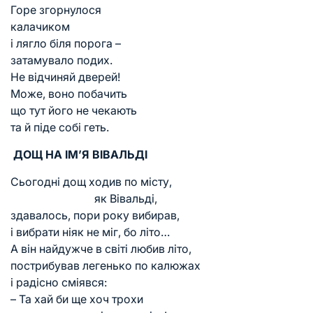
Горе згорнулося
калачиком
і лягло біля порога –
затамувало подих.
Не відчиняй дверей!
Може, воно побачить
що тут його не чекають
та й піде собі геть.
ДОЩ НА ІМ’Я ВІВАЛЬДІ
Сьогодні дощ ходив по місту,
як Вівальді,
здавалось, пори року вибирав,
і вибрати ніяк не міг, бо літо…
А він найдужче в світі любив літо,
пострибував легенько по калюжах
і радісно сміявся:
– Та хай би ще хоч трохи