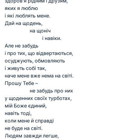
здоров’я рідним і друзям,
яких я люблю
і які люблять мене.
Дай на щодень,
на щоніч
і навіки.
Але не забудь
і про тих, що відвертаються,
осуджують, обмовляють
і живуть собі так,
наче мене вже нема на світі.
Прошу Тебе –
не забудь про них
у щоденних своїх турботах,
мій Боже єдиний,
навіть тоді,
коли мене й справді
не буде на світі.
Людям завжди легше,