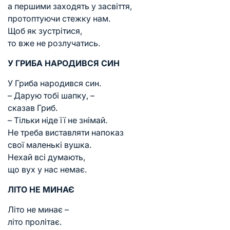
а першими заходять у засвіття,
протоптуючи стежку нам.
Щоб як зустрітися,
то вже не розлучатись.
У ГРИБА НАРОДИВСЯ СИН
У Гриба народився син.
– Дарую тобі шапку, –
сказав Гриб.
– Тільки ніде її не знімай.
Не треба виставляти напоказ
свої маленькі вушка.
Нехай всі думають,
що вух у нас немає.
ЛІТО НЕ МИНАЄ
Літо не минає –
літо пролітає.