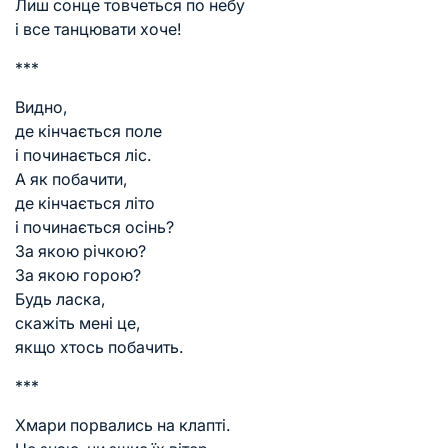
Лиш сонце товчеться по небу
і все танцювати хоче!
***
Видно,
де кінчається поле
і починається ліс.
А як побачити,
де кінчається літо
і починається осінь?
За якою річкою?
За якою горою?
Будь ласка,
скажіть мені це,
якщо хтось побачить.
***
Хмари порвались на клапті.