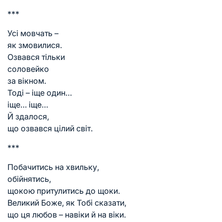
***
Усі мовчать –
як змовилися.
Озвався тільки
соловейко
за вікном.
Тоді – іще один…
іще… іще…
Й здалося,
що озвався цілий світ.
***
Побачитись на хвильку,
обійнятись,
щокою притулитись до щоки.
Великий Боже, як Тобі сказати,
що ця любов – навіки й на віки.