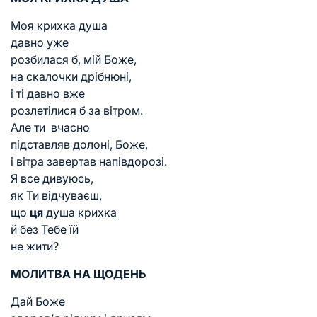
Моя крихка душа
давно уже
розбилася б, мій Боже,
на скалочки дрібнюні,
і ті давно вже
розлетілися б за вітром.
Але ти вчасно
підставляв долоні, Боже,
і вітра завертав напівдорозі.
Я все дивуюсь,
як Ти відчуваєш,
що
ця
душа крихка
й без Тебе їй
не жити?
МОЛИТВА НА ЩОДЕНЬ
Дай Боже