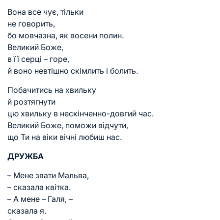
Вона все чує, тільки
не говорить,
бо мовчазна, як восени полин.
Великий Боже,
в її серці – горе,
й воно невтішно скімлить і болить.
Побачитись на хвильку
й розтягнути
цю хвильку в нескінченно-довгий час.
Великий Боже, поможи відчути,
що Ти на віки вічні любиш нас.
ДРУЖБА
– Мене звати Мальва,
– сказала квітка.
– А мене – Галя, –
сказала я.