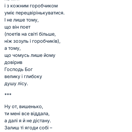
і з кожним горобчиком
уміє перецвірінькуватися.
І не лише тому,
що він поет
(поетів на світі більше,
ніж зозуль і горобчиків),
а тому,
що чомусь лише йому
довірив
Господь Бог
велику і глибоку
душу лісу.
***
Ну от, вишенько,
ти мені все віддала,
а далі я й не дістану.
Залиш ті ягоди собі –