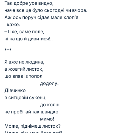
Так добре усе видно,
наче все це було сьогодні чи вчора.
Аж ось поруч сідає мале хлоп’я
і каже:
– Пхе, саме поле,
ні на що й дивитися!..
***
Я вже не людина,
а жовтий листок,
що впав із тополі
додолу.
Дівчинко
в ситцевій сукенці
до колін,
не пробігай так швидко
мимо!
Може, піднімеш листок?
Може, візьмеш його собі