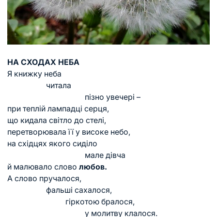
НА СХОДАХ НЕБА
Я книжку неба
читала
пізно увечері –
при теплій лампадці серця,
що кидала світло до стелі,
перетворювала її у високе небо,
на східцях якого сиділо
мале дівча
й малювало слово
любов.
А слово пручалося,
фальші сахалося,
гіркотою бралося,
у молитву клалося.