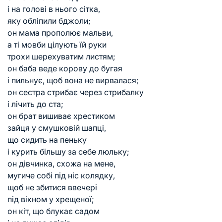
і на голові в нього сітка,
яку обліпили бджоли;
он мама прополює мальви,
а ті мовби цілують їй руки
трохи шерехуватим листям;
он баба веде корову до бугая
і пильнує, щоб вона не вирвалася;
он сестра стрибає через стрибалку
і лічить до ста;
он брат вишиває хрестиком
зайця у смушковій шапці,
що сидить на пеньку
і курить більшу за себе люльку;
он дівчинка, схожа на мене,
мугиче собі під ніс колядку,
щоб не збитися ввечері
під вікном у хрещеної;
он кіт, що блукає садом