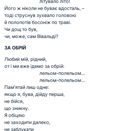
літувало літо!
Його ж ніколи не буває вдосталь, –
тоді струснув зухвало головою
й полопотів босоніж по траві.
Чи дощ то був,
чи, може, сам Вівальді?
ЗА ОБРІЙ
Любий мій, рідний,
от і ми вже ідемо за обрій:
лельом-полельом…
лельом-полельом…
Пам’ятай лиш одне:
якщо я, бува, дійду перша,
не бійся,
що зникну.
Я обіцяю
не заходити далеко,
не заблукати