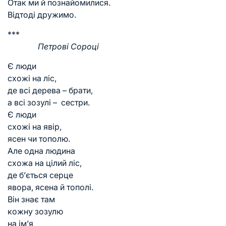
Отак ми й познайомилися.
Відтоді дружимо.
***
Петрові Сороці
Є люди
схожі на ліс,
де всі дерева – брати,
а всі зозулі – сестри.
Є люди
схожі на явір,
ясен чи тополю.
Але одна людина
схожа на цілий ліс,
де б’ється серце
явора, ясена й тополі.
Він знає там
кожну зозулю
на ім’я