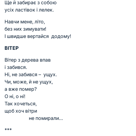
Ще й забирає з собою
усіх ластівок і лелек.
Навчи мене, літо,
без них зимувати!
І швидше вертайся додому!
ВІТЕР
Вітер з дерева впав
і забився.
Ні, не забився – ущух.
Чи, може, й не ущух,
а вже помер?
О ні, о ні!
Так хочеться,
щоб хоч вітри
не помирали…
***