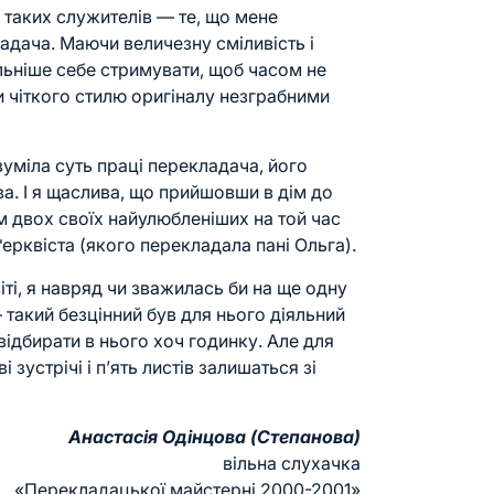
 таких служителів — те, що мене
адача. Маючи величезну сміливість і
ильніше себе стримувати, щоб часом не
и чіткого стилю оригіналу незграбними
уміла суть праці перекладача, його
а. І я щаслива, що прийшовши в дім до
м двох своїх найулюбленіших на той час
ерквіста (якого перекладала пані Ольга).
іті, я навряд чи зважилась би на ще одну
 такий безцінний був для нього діяльний
 відбирати в нього хоч годинку. Але для
і зустрічі і п’ять листів залишаться зі
Анастасія Одінцова (Степанова)
вільна слухачка
«Перекладацької майстерні 2000-2001»