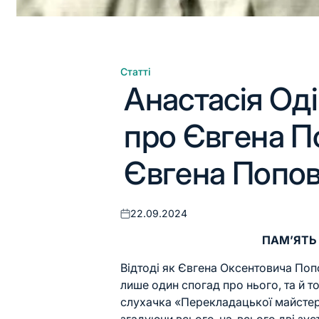
Статті
Опублікувати
Анастасія Од
у
про Євгена П
Євгена Попо
22.09.2024
Оприлюднено
ПАМ’ЯТЬ 
Відтоді як
Євгена Оксентовича Поп
лише один спогад про нього, та й т
слухачка «Перекладацької майстер