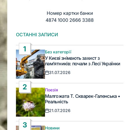
Номер картки банки
4874 1000 2666 3388
ОСТАННІ ЗАПИСИ
1
Без категорії
Опублікувати
У Києві знімають захист з
у
пам’ятників: почали з Лесі Українки
31.07.2026
Дата
запису
2
Поезія
Опублікувати
Малгожата Т. Скварек-Галенська •
у
Реальність
21.07.2026
Дата
запису
3
Новини