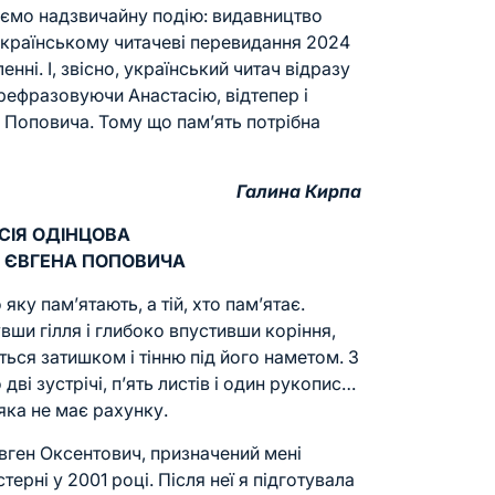
аємо надзвичайну подію: видавництво
українському читачеві перевидання 2024
і. І, звісно, український читач відразу
ерефразовуючи Анастасію, відтепер і
 Поповича. Тому що пам’ять потрібна
Галина Кирпа
СІЯ ОДІНЦОВА
 ЄВГЕНА ПОПОВИЧА
 яку пам’ятають, а тій, хто пам’ятає.
вши гілля і глибоко впустивши коріння,
ься затишком і тінню під його наметом. З
ві зустрічі, п’ять листів і один рукопис…
 яка не має рахунку.
вген Оксентович, призначений мені
рні у 2001 році. Після неї я підготувала