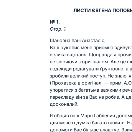
ЛИСТИ ЄВГЕНА ПОПОВИ
№ 1.
Стор. 1.
Шановна пані Анастасіє,
Ваш рукопис мене приємно здивув
велика відстань. Щоправда я прочит
не звіряючи з оригіналом. Але це вж
подекуди редагувати ґрунтовно, а в
зробили великий поступ. Не знаю, 
(Прохазека в оригіналі — прим. А.О
упоратися з багатьма важкими рече
перекладу він за Вас не робив. А це
досконалий.
Я обіцяв пані Марії Габлевич допом
для мене її думка багато важить. 
допомоги Вас більше влаштує. Звича