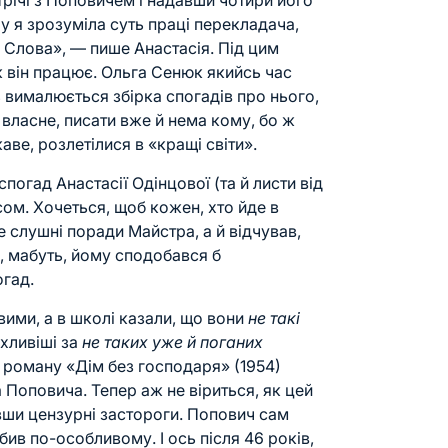
трічі з Поповичем і надавши чотири його
у я зрозуміла суть праці перекладача,
о Слова», — пише Анастасія. Під цим
к він працює.
Ольга Сенюк
якийсь час
 вималюється збірка спогадів про нього,
 власне, писати вже й нема кому, бо ж
каве, розлетілися в «кращі світи».
погад Анастасії Одінцової (та й листи від
ом. Хочеться, щоб кожен, хто йде в
 слушні поради Майстра, а й відчував,
, мабуть, йому сподобався б
огад.
ими, а в школі казали, що вони
не такі
ахливіші за
не таких уже й поганих
з роману «Дім без господаря» (1954)
 Поповича. Тепер аж не віриться, як цей
увши цензурні застороги. Попович сам
ив по-особливому. І ось після 46 років,