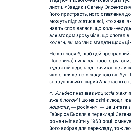
згадуючи всього-на-всього дві зус
листи. «Завдяки Євгену Оксентович
його пристрасть, його ставлення д
можуть підписатися всі, хто знав, я
навіть сподівалася, що коли-небудь
але згодом зрозуміла, що спогадів,
колеги, які могли б згадати щось ці
Не хотілося б, щоб цей прекрасний с
Поповича) лишався просто рукопис
художній переклад, вичитав не лише
якою шляхетною людиною він був. І
зворушливий і щирий Анастасіїн сп
«…Альберт називав
нацистів
жахлив
вже й погані
і що на світі є люди, ж
нацистів
, — росіяни», — це цитата 
Гайнріха Бьолля в перекладі Євгена
роман міг вийти у 1968 році, омин
його вибрав для перекладу, тож люб