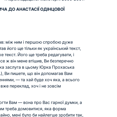
ЧА ДО АНАСТАСІЇ ОДІНЦОВОЇ
ав: між ним і першою спробою дуже
ав його ще тільки як український текст,
е текст. Його ще треба редагувати, і
се ж він мене втішив, Ви безперечно
яка заслуга в цьому Юрка Прохаська
.), Ви пишете, що він допомагав Вам
ннями, — та хай буде хоч яка, а всього
 вже переклад, хоч і не зовсім
огти Вам — вона про Вас гарної думки, а
Нам треба домовитися, яка форма
йно, мені було би найлегше зробити так,