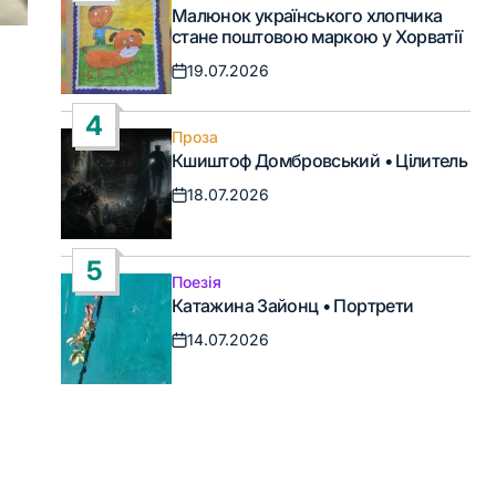
Опублікувати
Малюнок українського хлопчика
у
стане поштовою маркою у Хорватії
19.07.2026
Дата
запису
4
Проза
Опублікувати
Кшиштоф Домбровський • Цілитель
у
18.07.2026
Дата
запису
5
Поезія
Опублікувати
Катажина Зайонц • Портрети
у
14.07.2026
Дата
запису