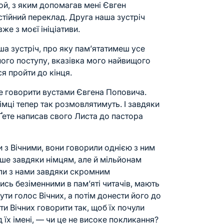
ой, з яким допомагав мені Євген
тійний переклад. Друга наша зустріч
же з моєї ініціативи.
ша зустріч, про яку пам’ятатимеш усе
ного поступу, вказівка мого найвищого
ся пройти до кінця.
е говорити вустами
Євгена Поповича
.
німці тепер так розмовлятимуть. І завдяки
Ґете написав свого Листа до пастора
 з Вічними, вони говорили однією з ним
ише завдяки німцям, але й мільйонам
или з нами завдяки скромним
сь безіменними в пам’яті читачів, мають
ти голос Вічних, а потім донести його до
ти Вічних говорити так, щоб їх почули
д їх імені, — чи це не високе покликання?