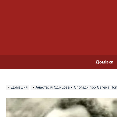
Перейти
до
вмісту
Домівка
Домашня
Анастасія Одінцова • Спогади про Євгена Поповича