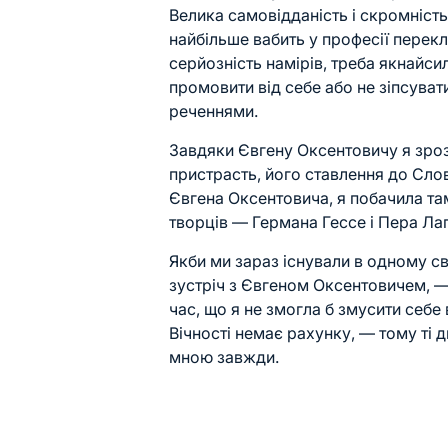
Велика самовідданість і скромність
найбільше вабить у професії перекл
серйозність намірів, треба якнайс
промовити від себе або не зіпсуват
реченнями.
Завдяки Євгену Оксентовичу я зроз
пристрасть, його ставлення до Слов
Євгена Оксентовича, я побачила та
творців — Германа Гессе і Пера Лаґ
Якби ми зараз існували в одному св
зустріч з Євгеном Оксентовичем, —
час, що я не змогла б змусити себе
Вічності немає рахунку, — тому ті дв
мною завжди.