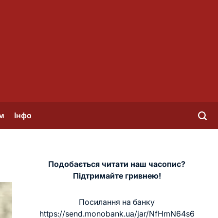
м
Інфо
Подобається читати наш часопис?
Підтримайте гривнею!
Посилання на банку
https://send.monobank.ua/jar/NfHmN64s6