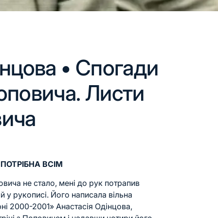
інцова • Спогади
оповича. Листи
вича
ПОТРІБНА ВСІМ
овича
не стало, мені до рук потрапив
ой у рукописі. Його написала вільна
ні 2000-2001» Анастасія Одінцова,