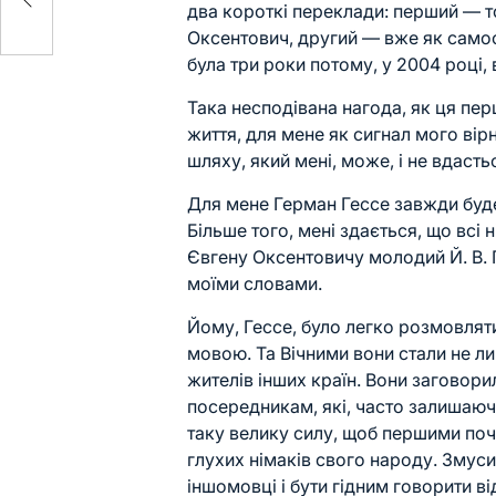
два короткі переклади: перший — т
Оксентович, другий — вже як самос
була три роки потому, у 2004 році, в
Така несподівана нагода, як ця пер
життя, для мене як сигнал мого вір
шляху, який мені, може, і не вдасть
Для мене Герман Гессе завжди буд
Більше того, мені здається, що всі 
Євгену Оксентовичу молодий Й. В. 
моїми словами.
Йому, Гессе, було легко розмовляти
мовою. Та Вічними вони стали не л
жителів інших країн. Вони заговор
посередникам, які, часто залишаючи
таку велику силу, щоб першими почу
глухих німаків свого народу. Змуси
іншомовці і бути гідним говорити ві