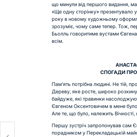
що минули від першого видання, м
«Ще одну сторінку» презентувало 
року в новому художньому оформленн
зрозуміє, чому саме тепер. Тож, п
Бьолль говоритиме вустами Євгена
всім.
АНАСТА
СПОГАДИ ПРО
Пам’ять потрібна людині. Не тій, про
Дереву, яке росте, широко розкину
байдуже, які травинки насолоджуют
Євгеном Оксентовичем в мене було д
Але те, що було, належить Вічності,
Першу зустріч запропонував сам Є
юк
порадником у Перекладацькій майсте