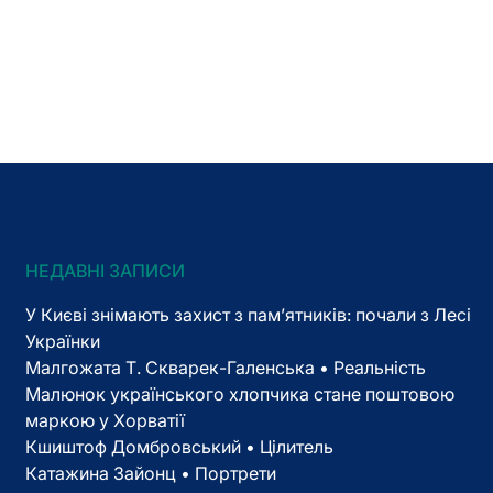
НЕДАВНІ ЗАПИСИ
У Києві знімають захист з пам’ятників: почали з Лесі
Українки
Малгожата Т. Скварек-Галенська • Реальність
Малюнок українського хлопчика стане поштовою
маркою у Хорватії
Кшиштоф Домбровський • Цілитель
Катажина Зайонц • Портрети