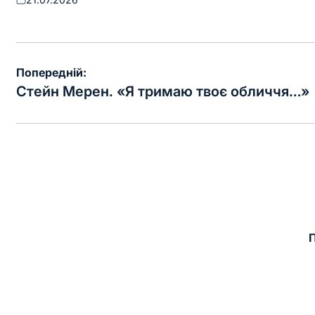
Оприлюднено
Навігація
Попередній:
записів
Стейн Мерен. «Я тримаю твоє обличчя…»
П