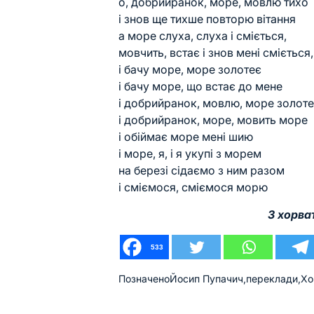
о, добрийранок, море, мовлю тихо
і знов ще тихше повторю вітання
а море слуха, слуха і сміється,
мовчить, встає і знов мені сміється,
і бачу море, море золотеє
і бачу море, що встає до мене
і добрийранок, мовлю, море золот
і добрийранок, море, мовить море
і обіймає море мені шию
і море, я, і я укупі з морем
на березі сідаємо з ним разом
і сміємося, сміємося морю
З хорва
533
Позначено
Йосип Пупачич
,
переклади
,
Хо