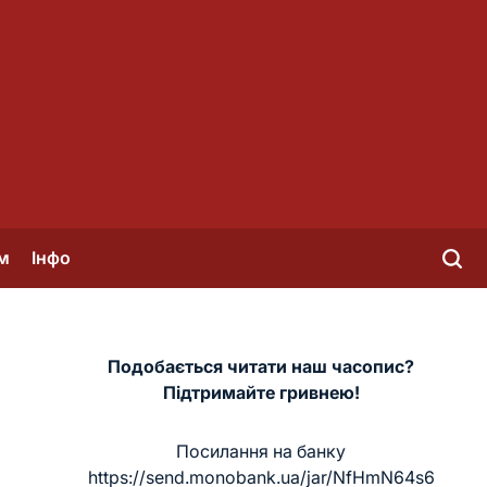
м
Інфо
Подобається читати наш часопис?
Підтримайте гривнею!
Посилання на банку
https://send.monobank.ua/jar/NfHmN64s6