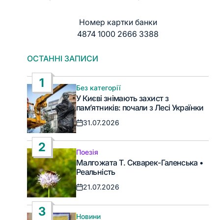
Номер картки банки
4874 1000 2666 3388
ОСТАННІ ЗАПИСИ
1
Без категорії
Опублікувати
У Києві знімають захист з
у
пам’ятників: почали з Лесі Українки
31.07.2026
Дата
запису
2
Поезія
Опублікувати
Малгожата Т. Скварек-Галенська •
у
Реальність
21.07.2026
Дата
запису
3
Новини