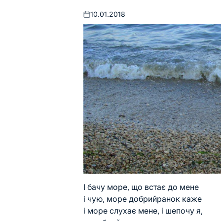
10.01.2018
Оприлюднено
І бачу море, що встає до мене
і чую, море добрийранок каже
і море слухає мене, і шепочу я,