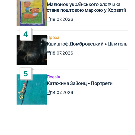
Опублікувати
Малюнок українського хлопчика
у
стане поштовою маркою у Хорватії
19.07.2026
Дата
запису
4
Проза
Опублікувати
Кшиштоф Домбровський • Цілитель
у
18.07.2026
Дата
запису
5
Поезія
Опублікувати
Катажина Зайонц • Портрети
у
14.07.2026
Дата
запису