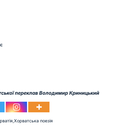
еє
тської переклав Володимир Криницький
рватія
,
Хорватська поезія