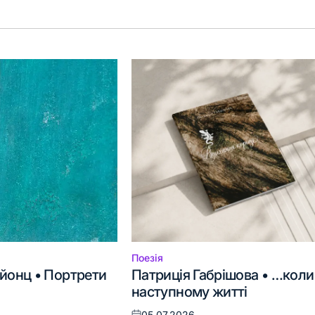
Поезія
Опублікувати
йонц • Портрети
Патриція Габрішова • …коли
у
наступному житті
05.07.2026