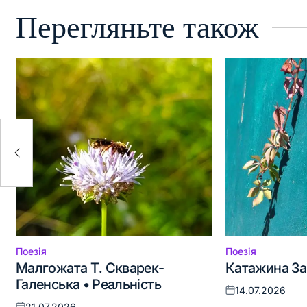
Перегляньте також
Поезія
Поезія
Опублікувати
Опублікувати
Малгожата Т. Скварек-
Катажина За
у
у
Галенська • Реальність
14.07.2026
Оприлюднено
21.07.2026