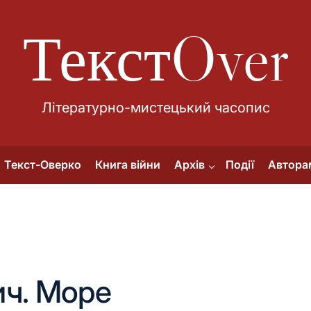
ТекстOver
Літературно-мистецький часопис
Текст-Оверко
Книга війни
Архів
Події
Автора
ич. Море