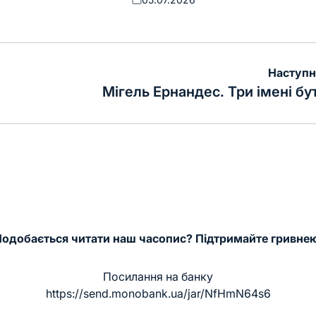
Оприлюднено
Наступн
Мігель Ернандес. Три імені бу
одобається читати наш часопис? Підтримайте гривне
Посилання на банку
https://send.monobank.ua/jar/NfHmN64s6