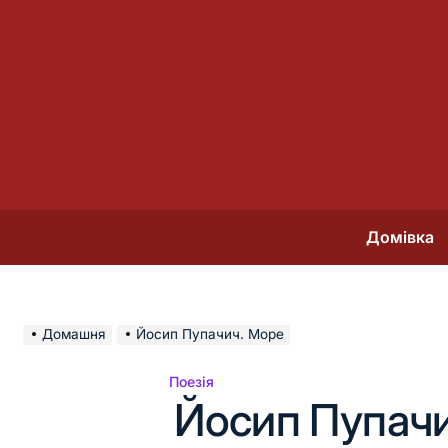
Перейти
до
вмісту
Домівка
Домашня
Йосип Пупачич. Море
Поезія
Опублікувати
Йосип Пупач
у