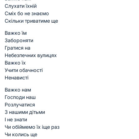
Слухати їхній
Сміх бо не знаємо
Скільки триватиме ще
Важко їм
Забороняти
Гратися на
Небезпечних вулицях
Важко їх
Учити обачності
Ненависті
Важко нам
Господи наш
Розлучатися
З нашими дітьми
І не знати
Чи обіймемо їх іще раз
Чи колись ще