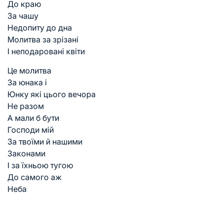
До краю
За чашу
Недопиту до дна
Молитва за зрізані
І неподаровані квіти
Це молитва
За юнака і
Юнку які цього вечора
Не разом
А мали б бути
Господи мій
За твоїми й нашими
Законами
І за їхньою тугою
До самого аж
Неба