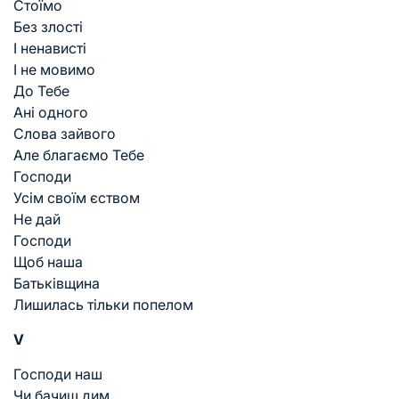
Стоїмо
Без злості
І ненависті
І не мовимо
До Тебе
Ані одного
Слова зайвого
Але благаємо Тебе
Господи
Усім своїм єством
Не дай
Господи
Щоб наша
Батьківщина
Лишилась тільки попелом
V
Господи наш
Чи бачиш дим