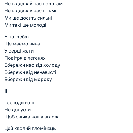
Не віддавай нас ворогам
Не віддавай нас пітьмі
Ми ще досить сильні
Ми такі ще молоді
У погребах
Ще маємо вина
У серці жаги
Повітря в легенях
Вбережи нас від холоду
Вбережи від ненависті
Вбережи від мороку
II
Господи наш
Не допусти
Щоб свічка наша згасла
Цей кволий пломінець