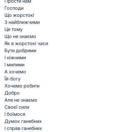
Прости нам
Господи
Що жорстокі
З найближчими
Це тому
Що не знаємо
Як в жорстокі часи
Бути добрими
І ніжними
І милими
А хочемо
Їй-богу
Хочемо робити
Добро
Але не знаємо
Своєї сили
І боїмося
Думок ганебних
І справ ганебних