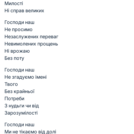
Милості
Ні справ великих
Господи наш
Не просимо
Незаслужених переваг
Невимолених прощень
Ні врожаю
Без поту
Господи наш
Не згадуємо імені
Твого
Без крайньої
Потреби
З нудьги чи від
Зарозумілості
Господи наш
Ми не тікаємо від долі