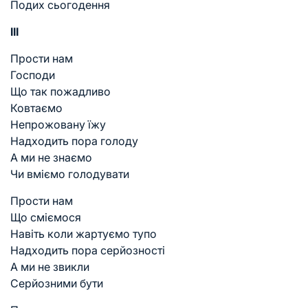
Подих сьогодення
III
Прости нам
Господи
Що так пожадливо
Ковтаємо
Непрожовану їжу
Надходить пора голоду
А ми не знаємо
Чи вміємо голодувати
Прости нам
Що сміємося
Навіть коли жартуємо тупо
Надходить пора серйозності
А ми не звикли
Серйозними бути