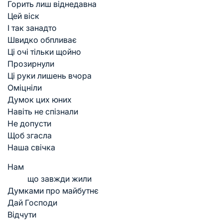
Горить лиш віднедавна
Цей віск
І так занадто
Швидко обпливає
Ці очі тільки щойно
Прозирнули
Ці руки лишень вчора
Оміцніли
Думок цих юних
Навіть не спізнали
Не допусти
Щоб згасла
Наша свічка
Нам
що завжди жили
Думками про майбутнє
Дай Господи
Відчути