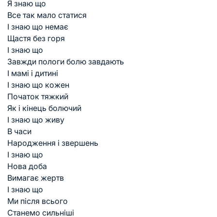
Я знаю що
Все так мало статися
І знаю що немає
Щастя без горя
І знаю що
Завжди пологи болю завдають
І мамі і дитині
І знаю що кожен
Початок тяжкий
Як і кінець болючий
І знаю що живу
В часи
Народження і звершень
І знаю що
Нова доба
Вимагає жертв
І знаю що
Ми після всього
Станемо сильніші