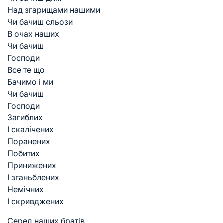
Над згарищами нашими
Чи бачиш сльози
В очах наших
Чи бачиш
Господи
Все те що
Бачимо і ми
Чи бачиш
Господи
Загиблих
І скалічених
Поранених
Побитих
Принижених
І зганьблених
Немічних
І скривджених
Серед наших братів