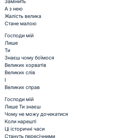
Замінить
А з нею
Жалість велика
Стане малою
Господи мій
Лише
Ти
Знаєш чому боїмося
Великих хорватів
Великих слів
І
Великих справ
Господи мій
Лише Ти знаєш
Чому не можу дочекатися
Коли нарешті
Ці історичні часи
Стануть пересічними