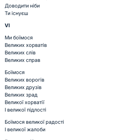
Доводити ніби
Ти існуєш
VI
Ми боїмося
Великих хорватів
Великих слів
Великих справ
Боїмося
Великих ворогів
Великих друзів
Великих зрад
Великої хорватії
І великої підлості
Боїмося великої радості
І великої жалоби