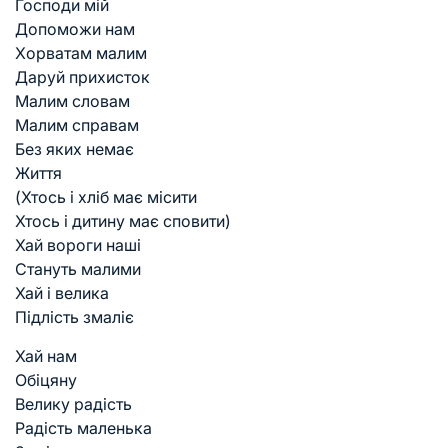
Господи мій
Допоможи нам
Хорватам малим
Даруй прихисток
Малим словам
Малим справам
Без яких немає
Життя
(Хтось і хліб має місити
Хтось і дитину має сповити)
Хай вороги наші
Стануть малими
Хай і велика
Підлість змаліє
Хай нам
Обіцяну
Велику радість
Радість маленька