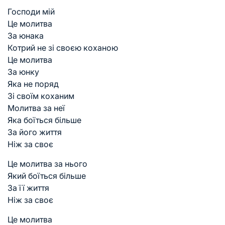
Господи мій
Це молитва
За юнака
Котрий не зі своєю коханою
Це молитва
За юнку
Яка не поряд
Зі своїм коханим
Молитва за неї
Яка боїться більше
За його життя
Ніж за своє
Це молитва за нього
Який боїться більше
За її життя
Ніж за своє
Це молитва