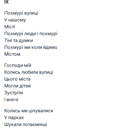
IX
Похмурі вулиці
У нашому
Місті
Похмурі люди і похмурі
Тіні та думки
Похмурі ми коли йдемо
Містом
Господи мій
Колись любили вулиці
Цього міста
Могли дітей
Зустріти
І вночі
Колись ми цілувалися
У парках
Шукали потаємніші