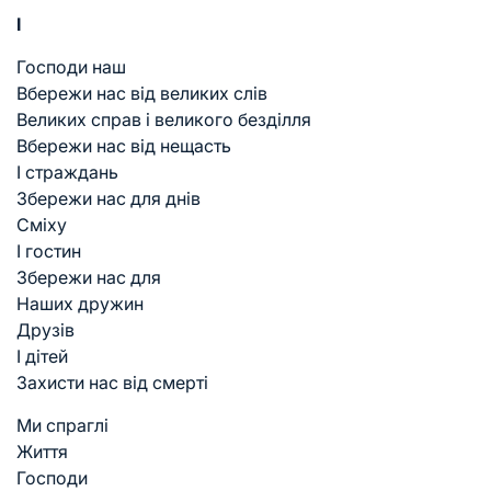
I
Господи наш
Вбережи нас від великих слів
Великих справ і великого безділля
Вбережи нас від нещасть
І страждань
Збережи нас для днів
Сміху
І гостин
Збережи нас для
Наших дружин
Друзів
І дітей
Захисти нас від смерті
Ми спраглі
Життя
Господи