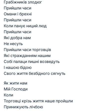
Грабіжників злодюг
Прийшли часи
Омани і брехні
Прийшли часи
Коли панує ниций люд
Прийшли часи
Які добра нам
Не несуть
Прийшли часи торговців
Які стражданням нашим
Собі палаци пишні возведуть
І нашою бідою
Свого життя безбідного сягнуть
Як жити нам
Мій Господи
Коли
Торговці крізь життя наше пройшли
Принижують лічбою