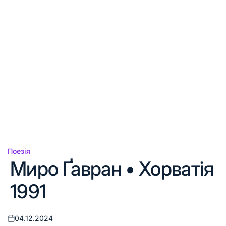
Поезія
Опублікувати
Миро Ґавран • Хорватія
у
1991
04.12.2024
Оприлюднено