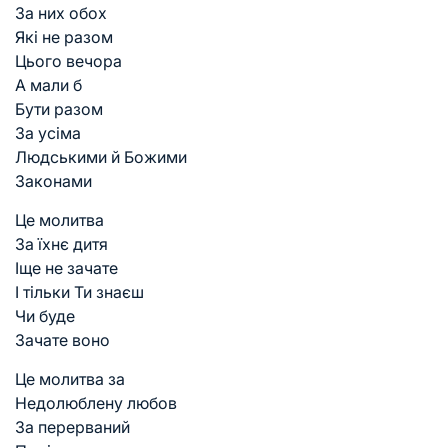
За них обох
Які не разом
Цього вечора
А мали б
Бути разом
За усіма
Людськими й Божими
Законами
Це молитва
За їхнє дитя
Іще не зачате
І тільки Ти знаєш
Чи буде
Зачате воно
Це молитва за
Недолюблену любов
За перерваний