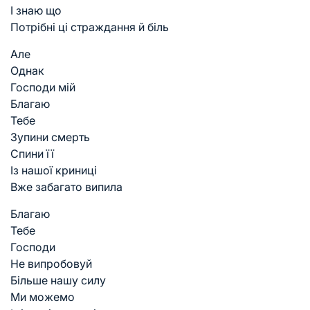
І знаю що
Потрібні ці страждання й біль
Але
Однак
Господи мій
Благаю
Тебе
Зупини смерть
Спини її
Із нашої криниці
Вже забагато випила
Благаю
Тебе
Господи
Не випробовуй
Більше нашу силу
Ми можемо