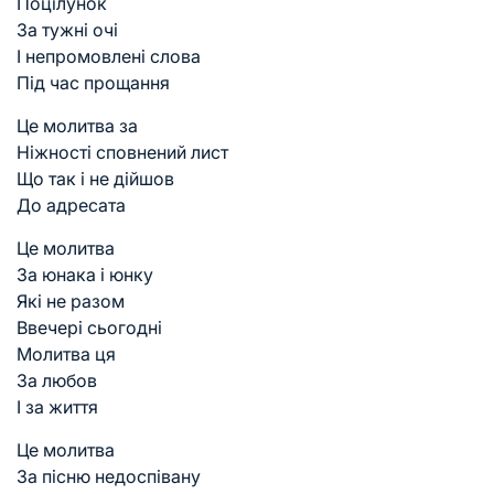
Поцілунок
За тужні очі
І непромовлені слова
Під час прощання
Це молитва за
Ніжності сповнений лист
Що так і не дійшов
До адресата
Це молитва
За юнака і юнку
Які не разом
Ввечері сьогодні
Молитва ця
За любов
І за життя
Це молитва
За пісню недоспівану