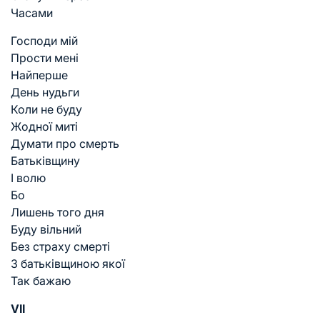
Часами
Господи мій
Прости мені
Найперше
День нудьги
Коли не буду
Жодної миті
Думати про смерть
Батьківщину
І волю
Бо
Лишень того дня
Буду вільний
Без страху смерті
З батьківщиною якої
Так бажаю
VII