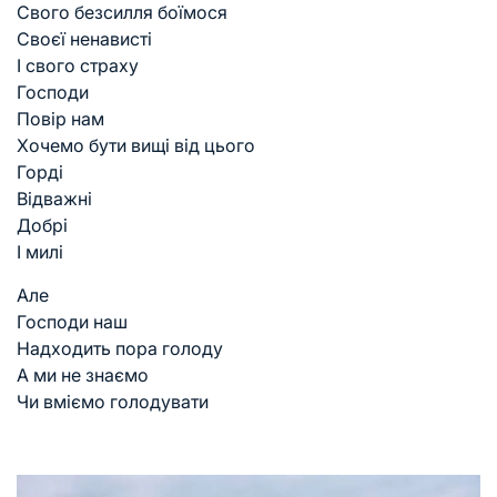
Свого безсилля боїмося
Своєї ненависті
І свого страху
Господи
Повір нам
Хочемо бути вищі від цього
Горді
Відважні
Добрі
І милі
Але
Господи наш
Надходить пора голоду
А ми не знаємо
Чи вміємо голодувати