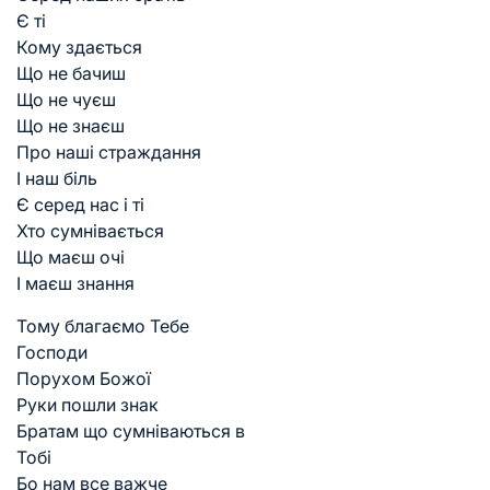
Є ті
Кому здається
Що не бачиш
Що не чуєш
Що не знаєш
Про наші страждання
І наш біль
Є серед нас і ті
Хто сумнівається
Що маєш очі
І маєш знання
Тому благаємо Тебе
Господи
Порухом Божої
Руки пошли знак
Братам що сумніваються в
Тобі
Бо нам все важче