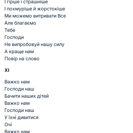
І гірше і страшніше
І похмуріше й жорстокіше
Ми можемо витривати Все
Але благаємо
Тебе
Господи
Не випробовуй нашу силу
А краще нам
Повір на слово
XI
Важко нам
Господи наш
Бачити наших дітей
Важко нам
Господи наш
У їхні дивитися
Очі
Важко нам