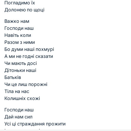
Погладимо їх
Долонею по щоці
Важко нам
Господи наш
Навіть коли
Разом з ними
Бо думи наші похмурі
А ми не годні сказати
Чи мають досі
Дітоньки наші
Батьків
Чи це лиш порожні
Тіла на нас
Колишніх схожі
Господи наш
Дай нам сил
Усі ці страждання прожити
І з чистим сумлінням