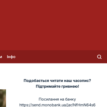
м
Інфо
Подобається читати наш часопис?
Підтримайте гривнею!
Посилання на банку
https://send.monobank.ua/jar/NfHmN64s6