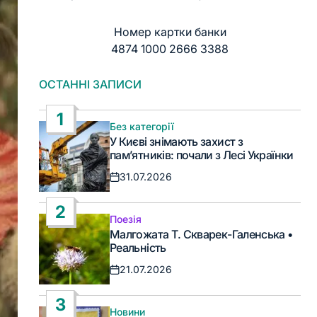
Номер картки банки
4874 1000 2666 3388
ОСТАННІ ЗАПИСИ
1
Без категорії
Опублікувати
У Києві знімають захист з
у
пам’ятників: почали з Лесі Українки
31.07.2026
Дата
запису
2
Поезія
Опублікувати
Малгожата Т. Скварек-Галенська •
у
Реальність
21.07.2026
Дата
запису
3
Новини