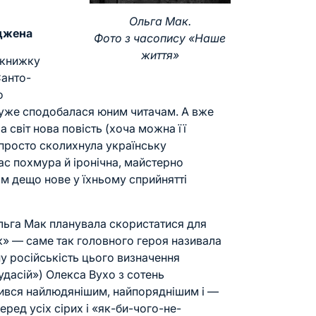
Ольга Мак.
уджена
Фото з часопису «Наше
життя»
 книжку
Санто-
о
дуже сподобалася юним читачам. А вже
 світ нова повість (хоча можна її
 просто сколихнула українську
ас похмура й іронічна, майстерно
ам дещо нове у їхньому сприйнятті
ьга Мак планувала скористатися для
к» — саме так головного героя називала
ну російськість цього визначення
удасій») Олекса Вухо з сотень
ився найлюдянішим, найпоряднішим і —
ред усіх сірих і «як-би-чого-не-