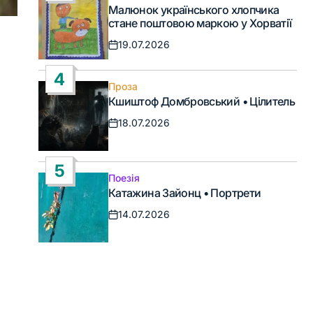
Опублікувати
Малюнок українського хлопчика
у
стане поштовою маркою у Хорватії
19.07.2026
Дата
запису
4
Проза
Опублікувати
Кшиштоф Домбровський • Цілитель
у
18.07.2026
Дата
запису
5
Поезія
Опублікувати
Катажина Зайонц • Портрети
у
14.07.2026
Дата
запису