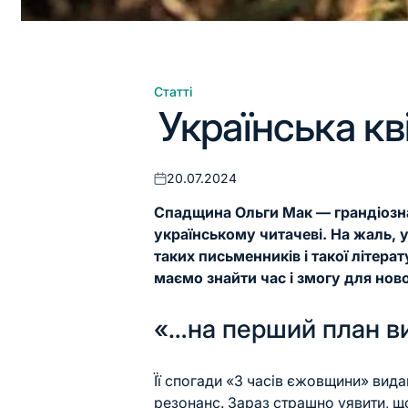
Статті
Опублікувати
Українська кв
у
20.07.2024
Оприлюднено
Спадщина Ольги Мак — грандіозна
українському читачеві. На жаль, у
таких письменників і такої літерат
маємо знайти час і змогу для ново
«…на перший план 
Її спогади «З часів єжовщини» вида
резонанс. Зараз страшно уявити, щ