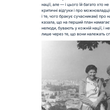
нації, але — і цього їй багато хто 
критичні відгуки і про можновладців,
і те, чого бракує сучасникам) про 
казала, що на перший план намагає
нелюди, бувають у кожній нації, і н
лише через те, що вони належать сп