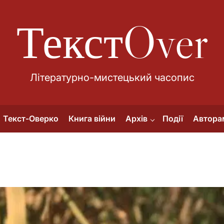
ТекстOver
Літературно-мистецький часопис
Текст-Оверко
Книга війни
Архів
Події
Автора