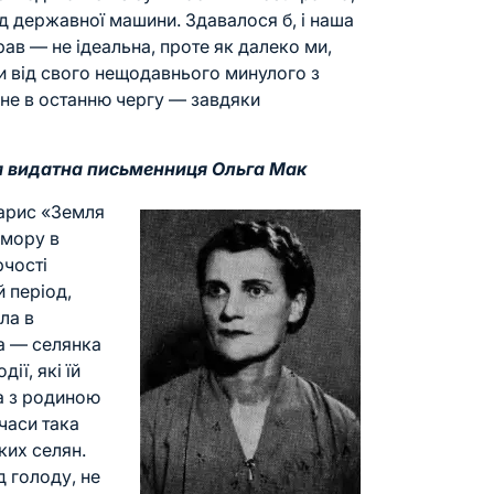
ід державної машини. Здавалося б, і наша
ав — не ідеальна, проте як далеко ми,
ли від свого нещодавнього минулого з
 не в останню чергу — завдяки
я видатна письменниця Ольга Мак
нарис «Земля
омору в
рчості
й період,
ла в
а — селянка
ії, які їй
а з родиною
 часи така
ких селян.
 голоду, не