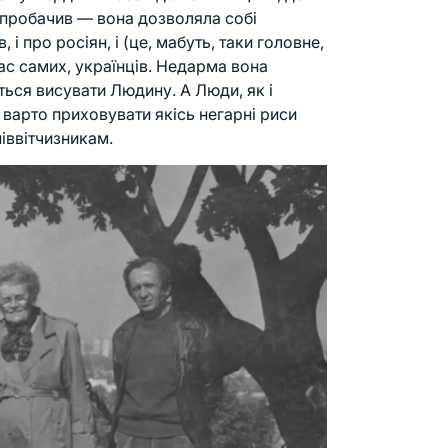
не пробачив — вона дозволяла собі
 і про росіян, і (це, мабуть, таки головне,
нас самих, українців. Недарма вона
ться висувати Людину. А Люди, як і
е варто приховувати якісь негарні риси
іввітчизникам.