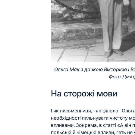
Ольга Мак з дочкою Вікторією і В
Фото Дмит
На сторожі мови
І як письменниця, і як філолог Оль
необхідності пильнувати чистоту м
впливами. Зокрема, в статті «А він 
польські й німецькі впливи, геть н