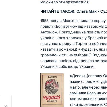
маючи змоги врятуватися.
ЧИТАЙТЕ ТАКОЖ:
Ольга Мак • С
1955 року в Мюнхені видано першу
повісті «Бог вогню» під назвою «В 
Антоніо». Пригодницька повість пр
українського хлопчака у Бразилії 
наступного року в Торонто побачила
назвати й романом) «Чудасій», яка
громадськість на еміграції. Водноч
написана повість відкривала читач
України й себе щодо України.
«Дивак» (спершу Ол
назви словом «чуді
матір, але через яв
замінила його на «ч
«нормальних» вияв
таки нормальним. Се
нці