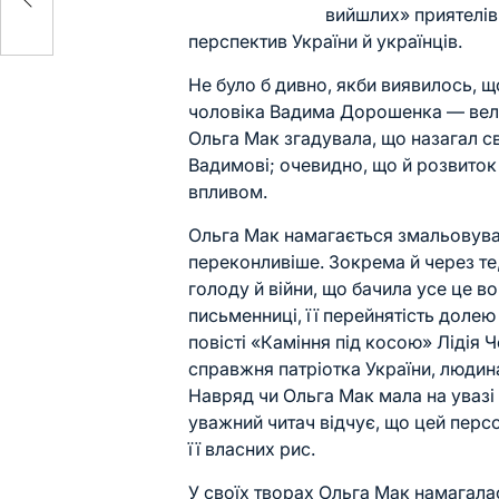
вийшлих» приятелів 
перспектив України й українців.
Не було б дивно, якби виявилось, щ
чоловіка Вадима Дорошенка — вели
Ольга Мак згадувала, що назагал с
Вадимові; очевидно, що й розвиток
впливом.
Ольга Мак намагається змальовуват
переконливіше. Зокрема й через те
голоду й війни, що бачила усе це во
письменниці, її перейнятість долею
повісті «
Каміння під косою
» Лідія 
справжня патріотка України, людин
Навряд чи Ольга Мак мала на увазі
уважний читач відчує, що цей перс
її власних рис.
У своїх творах Ольга Мак намагала