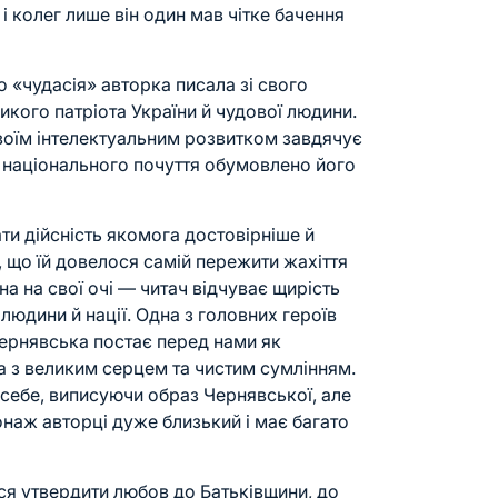
і колег лише він один мав чітке бачення
о «чудасія» авторка писала зі свого
кого патріота України й чудової людини.
воїм інтелектуальним розвитком завдячує
 національного почуття обумовлено його
и дійсність якомога достовірніше й
, що їй довелося самій пережити жахіття
на на свої очі — читач відчуває щирість
 людини й нації. Одна з головних героїв
Чернявська постає перед нами як
а з великим серцем та чистим сумлінням.
 себе, виписуючи образ Чернявської, але
онаж авторці дуже близький і має багато
ся утвердити любов до Батьківщини, до