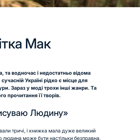
ітка Мак
, та водночас і недостатньо відома
 сучасній Україні рідко є місце для
ури. Зараз у моді трохи інші жанри. Та
го прочитання її творів.
висуваю Людину»
вали тричі, і книжка мала дуже великий
о людина може бути настільки безправна,