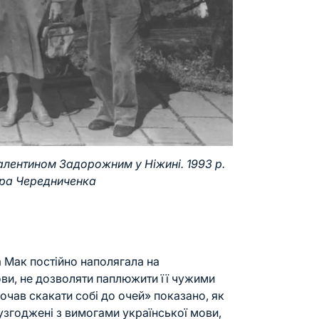
алентином Задорожним у Ніжині. 1993 р.
ра Чередниченка
га Мак постійно наполягала на
ови, не дозволяти паплюжити її чужими
почав скакати собі до очей» показано, як
е узгоджені з вимогами української мови,