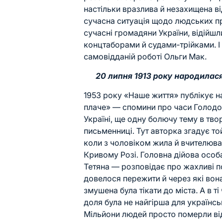
настільки вразлива й незахищена в
сучасна ситуація щодо людських пр
сучасні громадяни України, відійш
концтаборами й судами-трійками. І
самовідданій роботі Ольги Мак.
20 липня 1913 року народилас
1953 року «Наше життя» публікує 
плаче» — спомини про часи Голод
Україні, ще одну болючу тему в тво
письменниці. Тут авторка згадує то
коли з чоловіком жила й вчителюва
Кривому Розі. Головна дійова особ
Тетяна — розповідає про жахливі под
довелося пережити й через які вон
змушена була тікати до міста. А в ті
доля була не найгірша для українсь
Мільйони людей просто померли від