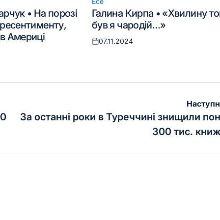
Есе
Опублікувати
рчук • На порозі
Галина Кирпа • «Хвилину т
у
 ресентименту,
був я чародій…»
в Америці
07.11.2024
Оприлюднено
Наступн
10
За останні роки в Туреччині знищили по
300 тис. кни