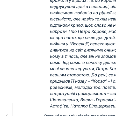
крамоли у віршах Петра Короля не
видрукувані досі в періодиці, 
синівською любов’ю до рідної з
пісенністю, але навіть таким не
підтинали крила, щоб слово не н
набрати. Про Петра Короля, маб
як про поета, що пише для дітей.
вийшли у “Веселці”, переконуют
дивитися на світ дитячими очим
йому в ті часи, але він не зламав
сама. Від самого початку діяльно
мені випало керувати, Петро Ко
першим старостою. До речі, саме 
придумав її назву – “Кобза” – і 
ровесників, молодих тоді поетів,
літературній громадськості – Ів
Шаповаленко, Василь Герасим’
Астаф’єв, Наталка Білоцерківець