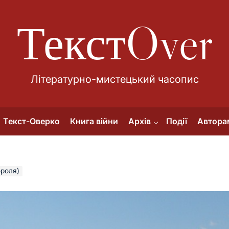
ТекстOver
Літературно-мистецький часопис
Текст-Оверко
Книга війни
Архів
Події
Автора
ороля)