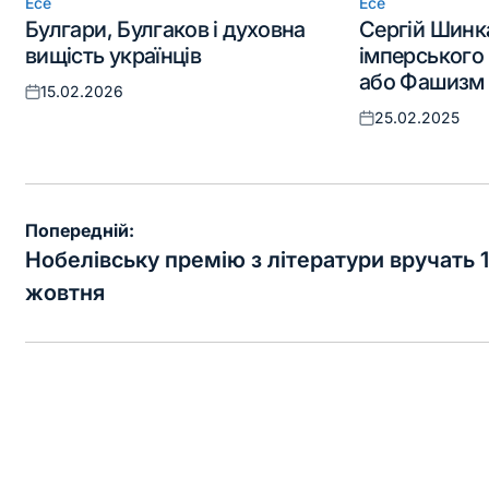
Есе
Есе
Опублікувати
Опублікувати
Булгари, Булгаков і духовна
Сергій Шинка
у
у
вищість українців
імперського
або Фашизм 
15.02.2026
Оприлюднено
25.02.2025
Оприлюднено
Навігація
Попередній:
записів
Нобелівську премію з літератури вручать 
жовтня