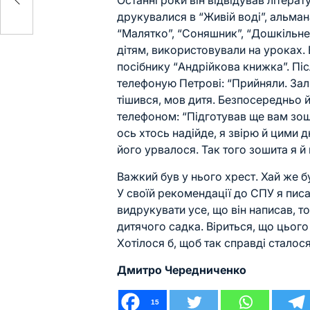
Останні роки він відвідував літера
тня
друкувалися в “Живій воді”, альман
“Малятко”, “Соняшник”, “Дошкільне 
дітям, використовували на уроках. 
посібнику “Андрійкова книжка”. Піс
телефоную Петрові: “Прийняли. Зали
тішився, мов дитя. Безпосередньо й
телефоном: “Підготував ще вам зоши
ось хтось надійде, я звірю й цими 
його урвалося. Так того зошита я 
Важкий був у нього хрест. Хай же 
У своїй рекомендації до СПУ я писа
видрукувати усе, що він написав, т
дитячого садка. Віриться, що цього 
Хотілося б, щоб так справді сталося
Дмитро Чередниченко
15