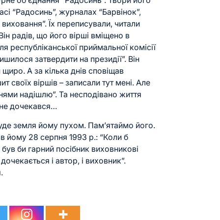
турне об’єднання “Радосинь”. Твори його
асі “Радосинь”, журналах “Барвінок”,
виховання”. Їх переписували, читали
Він радів, що його вірші вміщено в
ля республіканської приймальної комісії
шилося затвердити на президії”. Він
 щиро. А за кілька днів сповіщав
т своїх віршів – записали тут мені. Але
днями надішлю”. Та несподівано життя
й не дочекався…
буде земля йому пухом. Пам’ятаймо його.
в йому 28 серпня 1993 р.: “Коли б
о був би гарний посібник виховникові
дочекається і автор, і виховник”.
.