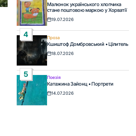
Опублікувати
Малюнок українського хлопчика
у
стане поштовою маркою у Хорватії
19.07.2026
Дата
запису
4
Проза
Опублікувати
Кшиштоф Домбровський • Цілитель
у
18.07.2026
Дата
запису
5
Поезія
Опублікувати
Катажина Зайонц • Портрети
у
14.07.2026
Дата
запису