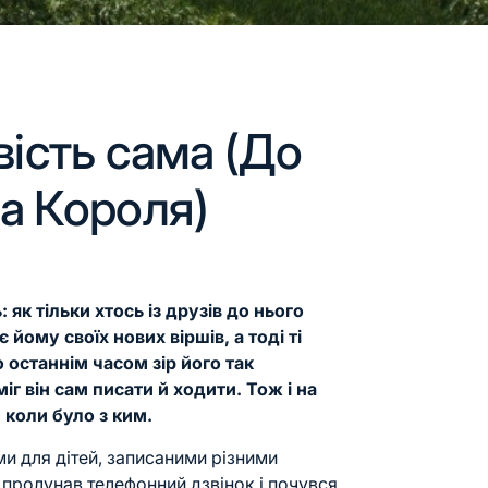
вість сама (До
а Короля)
 як тільки хтось із друзів до нього
 йому своїх нових віршів, а тоді ті
 останнім часом зір його так
іг він сам писати й ходити. Тож і на
 коли було з ким.
ми для дітей, записаними різними
 пролунав телефонний дзвінок і почувся