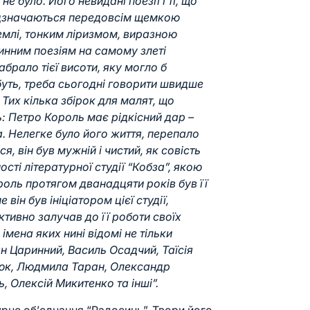
 було. Його невидані поезії і ті, що
відзначаються передовсім щемкою
емлі, тонким ліризмом, виразною
винним поезіям на самому злеті
абрало тієї висоти, яку могло б
уть, треба сьогодні говорити швидше
 Тих кілька збірок для малят, що
ь: Петро Король має рідкісний дар –
а. Нелегке було його життя, перепало
ся, він був мужній і чистий, як совість
сті літературної студії “Кобза”, якою
роль протягом дванадцяти років був її
він був ініціатором цієї студії,
активно залучав до її роботи своїх
 імена яких нині відомі не тільки
ан Царинний, Василь Осадчий, Таїсія
юк, Людмила Таран, Олександр
, Олексій Микитенко та інші”.