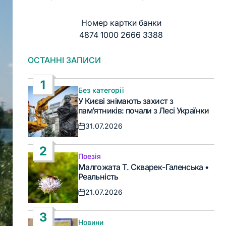
Номер картки банки
4874 1000 2666 3388
ОСТАННІ ЗАПИСИ
1
Без категорії
Опублікувати
У Києві знімають захист з
у
пам’ятників: почали з Лесі Українки
31.07.2026
Дата
запису
2
Поезія
Опублікувати
Малгожата Т. Скварек-Галенська •
у
Реальність
21.07.2026
Дата
запису
3
Новини