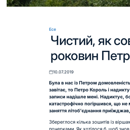
Есе
Опублікувати
Чистий, як со
у
роковин Петр
10.07.2019
Оприлюднено
Була в нас із Петром домовленість:
завітає, то Петро Король і надиктує
записи надішле мені. Надиктує, бо
катастрофічно погіршився, що не м
заняття літоб’єднання приїжджав,
Збереглося кілька зошитів із вірша
почерками. Як хотілося б, щоб знов