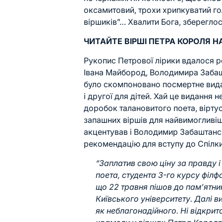
оксамитовий, трохи хрипкуватий гол
віршиків”… Хвалити Бога, збереглос
ЧИТАЙТЕ ВІРШІ ПЕТРА КОРОЛЯ Н
Рукопис Петрової лірики вдалося р
Івана Майбород, Володимира Забашт
було скомпоновано посмертне вида
і другої для дітей. Хай це видання 
доробок талановитого поета, вірту
запашних віршів для найвимогливіш
акцентував і Володимир Забаштанс
рекомендацію для вступу до Спілки
“Заплатив свою ціну за правду 
поета, студента 3-го курсу філфак
що 22 травня пішов до пам’ятни
Київського університету. Далі 
як неблагонадійного. Ні відкрит