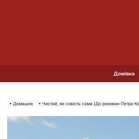
Перейти
до
вмісту
Домівка
Домашня
Чистий, як совість сама (До роковин Петра К