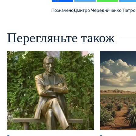
Позначено
Дмитро Чередниченко
,
Петро
Перегляньте також