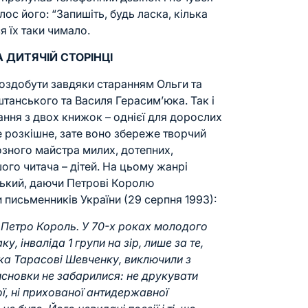
ос його: “Запишіть, будь ласка, кілька
я їх таки чимало.
А ДИТЯЧІЙ СТОРІНЦІ
оздобути завдяки старанням Ольги та
анського та Василя Герасим’юка. Так і
ння з двох книжок – однієї для дорослих
не розкішне, зате воно збереже творчий
озного майстра милих, дотепних,
ого читача – дітей. На цьому жанрі
ький, даючи Петрові Королю
 письменників України (29 серпня 1993):
і Петро Король. У 70-х роках молодого
у, інваліда 1 групи на зір, лише за те,
ка Тарасові Шевченку, виключили з
висновки не забарилися: не друкувати
ої, ні прихованої антидержавної