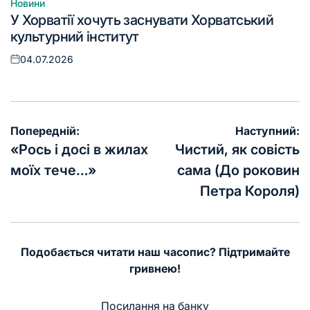
Новини
Опублікувати
У Хорватії хочуть заснувати Хорватський
у
культурний інститут
04.07.2026
Оприлюднено
Навігація
Попередній:
Наступний:
записів
«Рось і досі в жилах
Чистий, як совість
моїх тече…»
сама (До роковин
Петра Короля)
Подобається читати наш часопис? Підтримайте
гривнею!
Посилання на банку