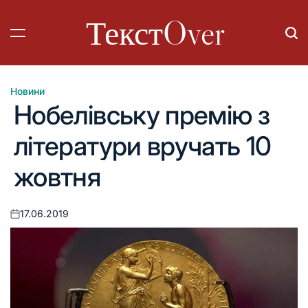
Перейти
ТекстOver
до
вмісту
Новини
Опублікувати
Нобелівську премію з
у
літератури вручать 10
жовтня
17.06.2019
Оприлюднено