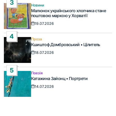
3
Новини
Опублікувати
Малюнок українського хлопчика стане
у
поштовою маркою у Хорватії
19.07.2026
Дата
запису
4
Проза
Опублікувати
Кшиштоф Домбровський • Цілитель
у
18.07.2026
Дата
запису
5
Поезія
Опублікувати
Катажина Зайонц • Портрети
у
14.07.2026
Дата
запису