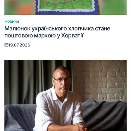
Новини
Опублікувати
Малюнок українського хлопчика стане
у
поштовою маркою у Хорватії
19.07.2026
Оприлюднено