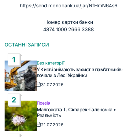
https://send.monobank.ua/jar/NfHmN64s6
Номер картки банки
4874 1000 2666 3388
ОСТАННІ ЗАПИСИ
1
Без категорії
Опублікувати
У Києві знімають захист з пам’ятників:
у
почали з Лесі Українки
31.07.2026
Дата
запису
2
Поезія
Опублікувати
Малгожата Т. Скварек-Галенська •
у
Реальність
21.07.2026
Дата
запису