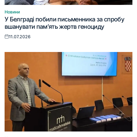
Новини
Опублікувати
У Белграді побили письменника за спробу
у
вшанувати пам’ять жертв геноциду
11.07.2026
Оприлюднено