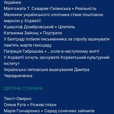
Українки
Малгожата Т. Скварек-Галенська • Реальність
Малюнок українського хлопчика стане поштовою
маркою у Хорватії
Кшиштоф Домбровський • Цілитель
Катажина Зайонц • Портрети
У Белграді побили письменника за спробу вшанувати
пам’ять жертв геноциду
Патриція Габрішова • …коли в наступному житті
У Хорватії хочуть заснувати Хорватський культурний
інститут
Українсько-литовське вшанування Дмитра
Чередниченка
ДИТЯЧА СТОРІНКА
Текст-Оверко
Оляна Рута • Рожеві птахи
Марія Гончаренко • Серед сонячних зайчиків