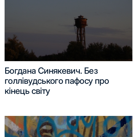
Богдана Синякевич. Без
голлівудського пафосу про
кінець світу