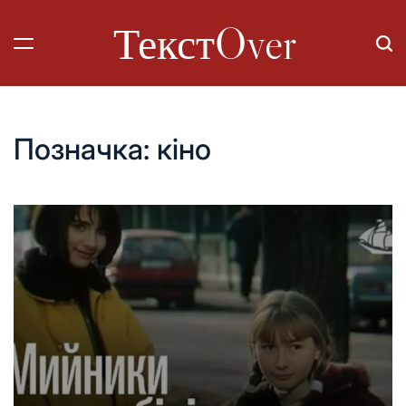
Перейти
ТекстOver
до
вмісту
Позначка:
кіно