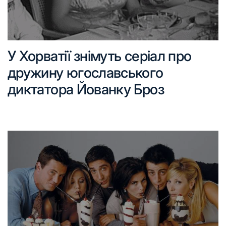
У Хорватії знімуть серіал про
дружину югославського
диктатора Йованку Броз