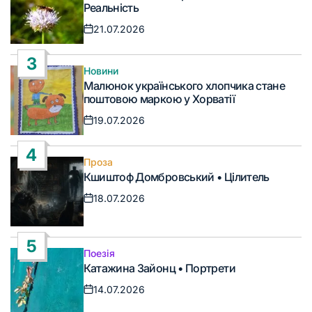
у
Реальність
21.07.2026
Дата
запису
3
Новини
Опублікувати
Малюнок українського хлопчика стане
у
поштовою маркою у Хорватії
19.07.2026
Дата
запису
4
Проза
Опублікувати
Кшиштоф Домбровський • Цілитель
у
18.07.2026
Дата
запису
5
Поезія
Опублікувати
Катажина Зайонц • Портрети
у
14.07.2026
Дата
запису