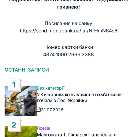
гривнею!
Посилання на банку
https://send.monobank.ua/jar/NfHmN64s6
Номер картки банки
4874 1000 2666 3388
ОСТАННІ ЗАПИСИ
1
Без категорії
Опублікувати
У Києві знімають захист з пам’ятників:
у
почали з Лесі Українки
31.07.2026
Дата
запису
2
Поезія
Опублікувати
Малгожата Т. Скварек-Галенська •