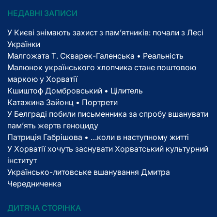
НЕДАВНІ ЗАПИСИ
У Києві знімають захист з пам’ятників: почали з Лесі
Українки
Малгожата Т. Скварек-Галенська • Реальність
Малюнок українського хлопчика стане поштовою
маркою у Хорватії
Кшиштоф Домбровський • Цілитель
Катажина Зайонц • Портрети
У Белграді побили письменника за спробу вшанувати
пам’ять жертв геноциду
Патриція Габрішова • …коли в наступному житті
У Хорватії хочуть заснувати Хорватський культурний
інститут
Українсько-литовське вшанування Дмитра
Чередниченка
ДИТЯЧА СТОРІНКА