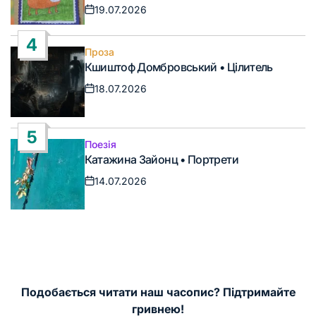
19.07.2026
Дата
запису
4
Проза
Опублікувати
Кшиштоф Домбровський • Цілитель
у
18.07.2026
Дата
запису
5
Поезія
Опублікувати
Катажина Зайонц • Портрети
у
14.07.2026
Дата
запису
Подобається читати наш часопис? Підтримайте
гривнею!