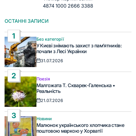
4874 1000 2666 3388
ОСТАННІ ЗАПИСИ
1
Без категорії
Опублікувати
У Києві знімають захист з пам’ятників:
у
почали з Лесі Українки
31.07.2026
Дата
запису
2
Поезія
Опублікувати
Малгожата Т. Скварек-Галенська •
у
Реальність
21.07.2026
Дата
запису
3
Новини
Опублікувати
Малюнок українського хлопчика стане
у
поштовою маркою у Хорватії