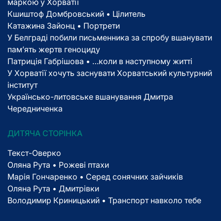
маркою у Хорватії
Кшиштоф Домбровський • Цілитель
Катажина Зайонц • Портрети
У Белграді побили письменника за спробу вшанувати
пам’ять жертв геноциду
Патриція Габрішова • …коли в наступному житті
У Хорватії хочуть заснувати Хорватський культурний
інститут
Українсько-литовське вшанування Дмитра
Чередниченка
ДИТЯЧА СТОРІНКА
Текст-Оверко
Оляна Рута • Рожеві птахи
Марія Гончаренко • Серед сонячних зайчиків
Оляна Рута • Дмитрівки
Володимир Криницький • Транспорт навколо тебе