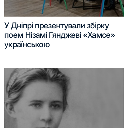
У Дніпрі презентували збірку
поем Нізамі Гянджеві «Хамсе»
українською