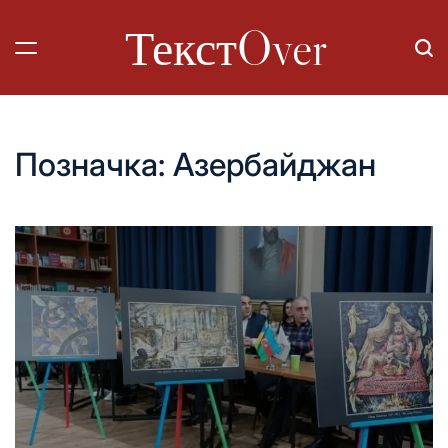
Перейти
ТекстOver
до
вмісту
Позначка:
Азербайджан