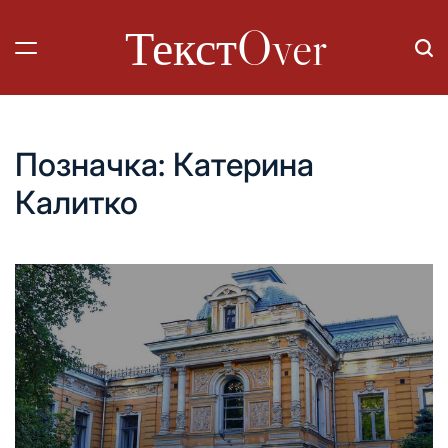
Перейти
ТекстOver
до
вмісту
Позначка:
Катерина
Калитко