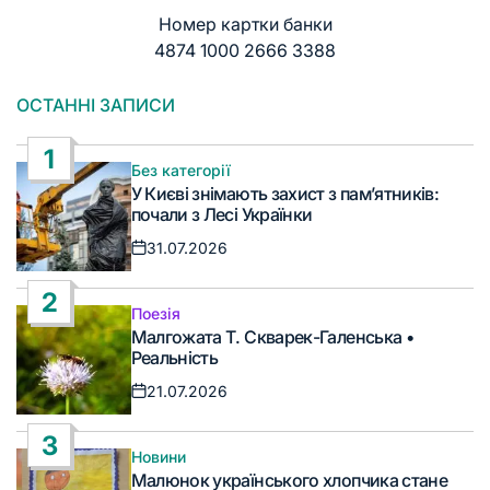
Номер картки банки
4874 1000 2666 3388
ОСТАННІ ЗАПИСИ
1
Без категорії
Опублікувати
У Києві знімають захист з пам’ятників:
у
почали з Лесі Українки
31.07.2026
Дата
запису
2
Поезія
Опублікувати
Малгожата Т. Скварек-Галенська •
у
Реальність
21.07.2026
Дата
запису
3
Новини
Опублікувати
Малюнок українського хлопчика стане
у