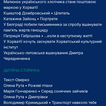
Малюнок українського хлопчика стане поштовою
маркою у Хорватії
Кшиштоф Домбровський • Цілитель
Катажина Зайонц • Портрети
У Белграді побили письменника за спробу вшанувати
пам’ять жертв геноциду
Патриція Габрішова • …коли в наступному житті
У Хорватії хочуть заснувати Хорватський культурний
інститут
Українсько-литовське вшанування Дмитра
Чередниченка
ДИТЯЧА СТОРІНКА
Текст-Оверко
Оляна Рута • Рожеві птахи
Марія Гончаренко • Серед сонячних зайчиків
Оляна Рута • Дмитрівки
Володимир Криницький • Транспорт навколо тебе