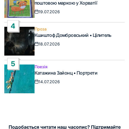
поштовою маркою у Хорватії
19.07.2026
Дата
запису
4
Проза
Опублікувати
Кшиштоф Домбровський • Цілитель
у
18.07.2026
Дата
запису
5
Поезія
Опублікувати
Катажина Зайонц • Портрети
у
14.07.2026
Дата
запису
Подобається читати наш часопис? Підтримайте