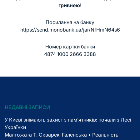
гривнею!
Посилання на банку
https://send.monobank.ua/jar/NfHmN64s6
Номер картки банки
4874 1000 2666 3388
НЕДАВНІ ЗАПИСИ
У Києві знімають захист з пам’ятників: почали з Лесі
Українки
Малгожата Т. Скварек-Галенська • Реальність