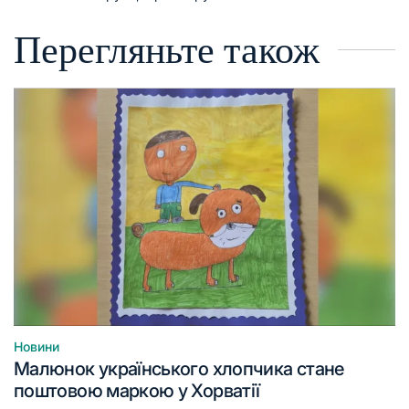
Перегляньте також
Новини
Опублікувати
Малюнок українського хлопчика стане
у
поштовою маркою у Хорватії