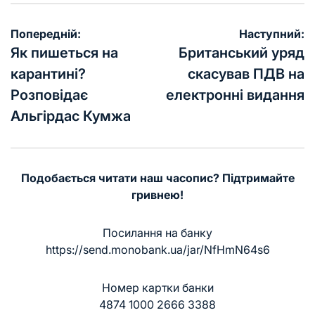
Навігація
Попередній:
Наступний:
записів
Як пишеться на
Британський уряд
карантині?
скасував ПДВ на
Розповідає
електронні видання
Альгірдас Кумжа
Подобається читати наш часопис? Підтримайте
гривнею!
Посилання на банку
https://send.monobank.ua/jar/NfHmN64s6
Номер картки банки
4874 1000 2666 3388