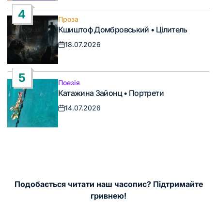
запису
4
Проза
Опублікувати
Кшиштоф Домбровський • Цілитель
у
18.07.2026
Дата
запису
5
Поезія
Опублікувати
Катажина Зайонц • Портрети
у
14.07.2026
Дата
запису
Подобається читати наш часопис? Підтримайте
гривнею!