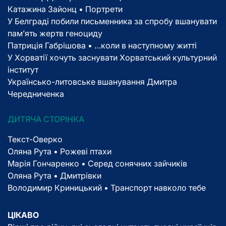
Катажина Зайонц • Портрети
У Белграді побили письменника за спробу вшанувати
пам’ять жертв геноциду
Патриція Габрішова • …коли в наступному житті
У Хорватії хочуть заснувати Хорватський культурний
інститут
Українсько-литовське вшанування Дмитра
Чередниченка
ДИТЯЧА СТОРІНКА
Текст-Оверко
Оляна Рута • Рожеві птахи
Марія Гончаренко • Серед сонячних зайчиків
Оляна Рута • Дмитрівки
Володимир Криницький • Транспорт навколо тебе
ЦІКАВО