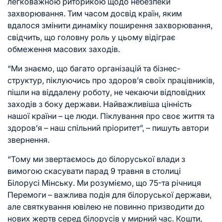
легковажною риторикою щодо небезпеки
захворювання. Тим часом досвід країн, яким
вдалося змінити динаміку поширення захворювання,
свідчить, що головну роль у цьому відіграє
обмеження масових заходів.
“Ми знаємо, що багато організацій та бізнес-
структур, піклуючись про здоров’я своїх працівників,
пішли на віддалену роботу, не чекаючи відповідних
заходів з боку держави. Найважливіша цінність
нашої країни – це люди. Піклування про своє життя та
здоров’я – наш спільний пріоритет”, – пишуть автори
звернення.
“Тому ми звертаємось до білоруської влади з
вимогою скасувати парад 9 травня в столиці
Білорусі Мінську. Ми розуміємо, що 75-та річниця
Перемоги – важлива подія для білоруської держави,
але святкування ювілею не повинно призводити до
нових жертв серед білорусів у мирний час. Кошти,