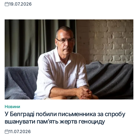
19.07.2026
Оприлюднено
Новини
Опублікувати
У Белграді побили письменника за спробу
у
вшанувати пам’ять жертв геноциду
11.07.2026
Оприлюднено