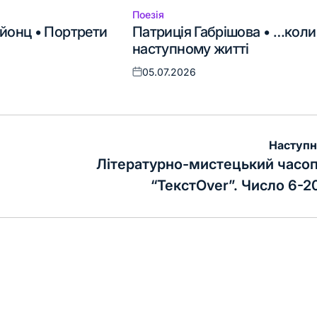
Поезія
Опублікувати
йонц • Портрети
Патриція Габрішова • …коли
у
наступному житті
05.07.2026
Оприлюднено
Наступн
Літературно-мистецький часо
“ТекстOver”. Число 6-2