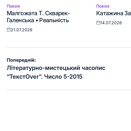
Поезія
Поезія
Опублікувати
Опублікувати
Малгожата Т. Скварек-
Катажина За
у
у
Галенська • Реальність
14.07.2026
Оприлюднено
21.07.2026
Оприлюднено
Навігація
Попередній:
записів
Літературно-мистецький часопис
“ТекстOver”. Число 5-2015