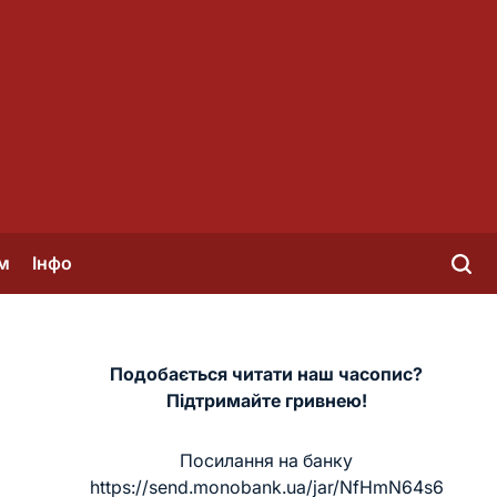
м
Інфо
Подобається читати наш часопис?
Підтримайте гривнею!
Посилання на банку
https://send.monobank.ua/jar/NfHmN64s6