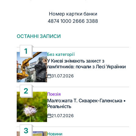
Номер картки банки
4874 1000 2666 3388
ОСТАННІ ЗАПИСИ
1
Без категорії
Опублікувати
У Києві знімають захист з
у
пам’ятників: почали з Лесі Українки
31.07.2026
Дата
запису
2
Поезія
Опублікувати
Малгожата Т. Скварек-Галенська •
у
Реальність
21.07.2026
Дата
запису
3
Новини