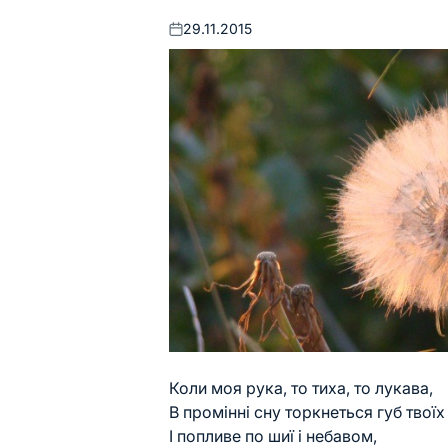
29.11.2015
Оприлюднено
Коли моя рука, то тиха, то лукава,
В промінні сну торкнеться губ твоїх
І попливе по шиї і небавом,