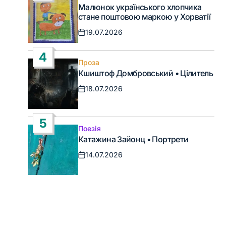
Опублікувати
Малюнок українського хлопчика
у
стане поштовою маркою у Хорватії
19.07.2026
Дата
запису
4
Проза
Опублікувати
Кшиштоф Домбровський • Цілитель
у
18.07.2026
Дата
запису
5
Поезія
Опублікувати
Катажина Зайонц • Портрети
у
14.07.2026
Дата
запису