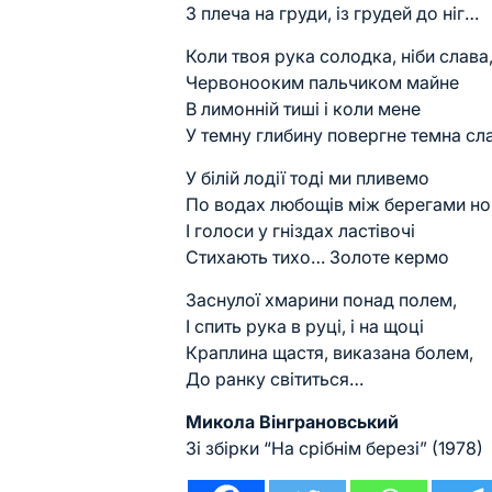
З плеча на груди, із грудей до ніг…
Коли твоя рука солодка, ніби слава
Червонооким пальчиком майне
В лимонній тиші і коли мене
У темну глибину повергне темна сл
У білій лодії тоді ми пливемо
По водах любощів між берегами ноч
І голоси у гніздах ластівочі
Стихають тихо… Золоте кермо
Заснулої хмарини понад полем,
І спить рука в руці, і на щоці
Краплина щастя, виказана болем,
До ранку світиться…
Микола Вінграновський
Зі збірки “На срібнім березі” (1978)