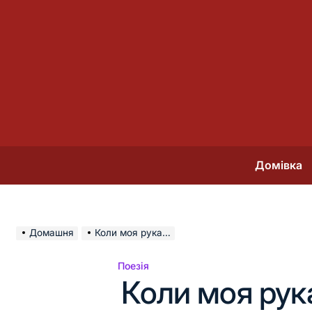
Перейти
до
вмісту
Домівка
Домашня
Коли моя рука…
Поезія
Опублікувати
Коли моя рук
у