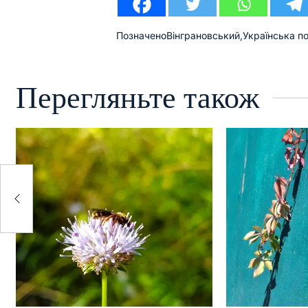
Позначено
Вінграновський
,
Українська по
Перегляньте також