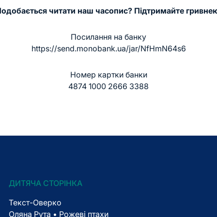
одобається читати наш часопис? Підтримайте гривне
Посилання на банку
https://send.monobank.ua/jar/NfHmN64s6
Номер картки банки
4874 1000 2666 3388
ДИТЯЧА СТОРІНКА
Текст-Оверко
Оляна Рута • Рожеві птахи