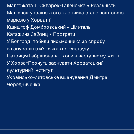
Малгожата Т. Скварек-Галенська • Реальність
Малюнок українського хлопчика стане поштовою
маркою у Хорватії
Кшиштоф Домбровський • Цілитель
Катажина Зайонц • Портрети
У Белграді побили письменника за спробу
вшанувати пам’ять жертв геноциду
Патриція Габрішова • …коли в наступному житті
У Хорватії хочуть заснувати Хорватський
культурний інститут
Українсько-литовське вшанування Дмитра
Чередниченка