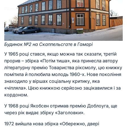
Будинок №2 на Скаппельсгате в Гамарі
У 1965 році стався, якщо можна так сказати, третій
прорив – збірка «Потім тиша», яка принесла автору
літературну премію Товариства ріксмолу, цю книжку
помітила й полюбила молодь 1960-х. Нове покоління
знаходило у віршах соціальну критику, яка
«чіпляла». Цією книжкою серйозно зацікавилися і за
кордоном.
У 1968 році Якобсен отримав премію Доблоуга, ще
через рік видає збірку «Заголовки».
1972 вийшла нова збірка «Обережно, двері