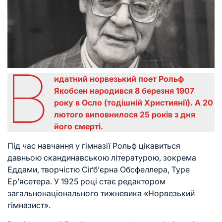
В
идатний норвезький поет Рольф
Якобсен народився 8 березня 1907
року в Осло (тодішній Християнії). А 20
лютого виповнилося 25 років з дня
його смерті.
Під час навчання у гімназії Рольф цікавиться
давньою скандинавською літературою, зокрема
Еддами, творчістю Сіґб’єрна Обсфеллера, Туре
Ер’ясетера. У 1925 році стає редактором
загальнонаціонального тижневика «Норвезький
гімназист».