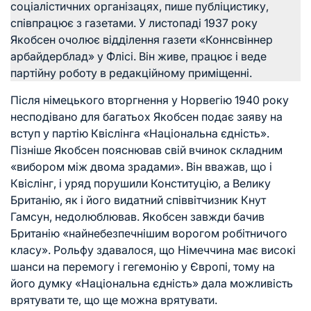
соціалістичних організацях, пише публіцистику,
співпрацює з газетами. У листопаді 1937 року
Якобсен очолює відділення газети «Коннсвіннер
арбайдерблад» у Флісі. Він живе, працює і веде
партійну роботу в редакційному приміщенні.
Після німецького вторгнення у Норвегію 1940 року
несподівано для багатьох Якобсен подає заяву на
вступ у партію Квіслінга «Національна єдність».
Пізніше Якобсен пояснював свій вчинок складним
«вибором між двома зрадами». Він вважав, що і
Квіслінг, і уряд порушили Конституцію, а Велику
Британію, як і його видатний співвітчизник Кнут
Гамсун, недолюблював. Якобсен завжди бачив
Британію «найнебезпечнішим ворогом робітничого
класу». Рольфу здавалося, що Німеччина має високі
шанси на перемогу і гегемонію у Європі, тому на
його думку «Національна єдність» дала можливість
врятувати те, що ще можна врятувати.