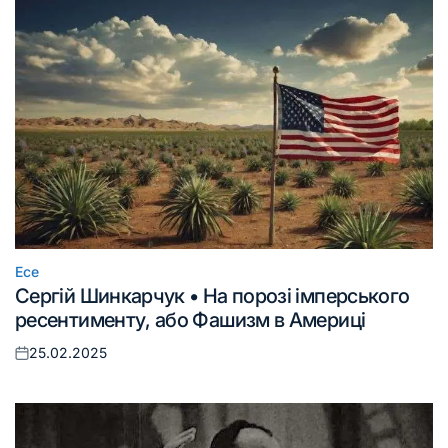
Есе
Опублікувати
Сергій Шинкарчук • На порозі імперського
у
ресентименту, або Фашизм в Америці
25.02.2025
Оприлюднено