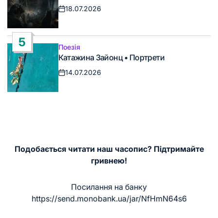
18.07.2026
Дата
запису
5
Поезія
Опублікувати
Катажина Зайонц • Портрети
у
14.07.2026
Дата
запису
Подобається читати наш часопис? Підтримайте
гривнею!
Посилання на банку
https://send.monobank.ua/jar/NfHmN64s6