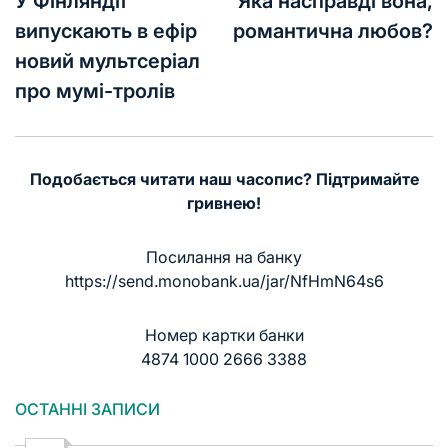
записів
У Фінляндії
Яка насправді вона,
випускають в ефір
романтична любов?
новий мультсеріал
про мумі-тролів
Подобається читати наш часопис? Підтримайте
гривнею!
Посилання на банку
https://send.monobank.ua/jar/NfHmN64s6
Номер картки банки
4874 1000 2666 3388
ОСТАННІ ЗАПИСИ