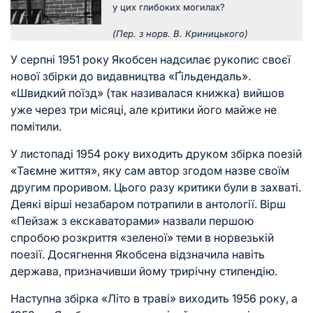
у цих глибоких могилах?
(Пер. з норв. В. Криницького)
У серпні 1951 року Якобсен надсилає рукопис своєї
нової збірки до видавництва «Ґільдендаль».
«Швидкий поїзд» (так називалася книжка) вийшов
уже через три місяці, але критики його майже не
помітили.
У листопаді 1954 року виходить друком збірка поезій
«Таємне життя», яку сам автор згодом назве своїм
другим проривом. Цього разу критики були в захваті.
Деякі вірші незабаром потрапили в антології. Вірш
«Пейзаж з екскаваторами» назвали першою
спробою розкриття «зеленої» теми в норвезькій
поезії. Досягнення Якобсена відзначила навіть
держава, призначивши йому трирічну стипендію.
Наступна збірка «Літо в траві» виходить 1956 року, а