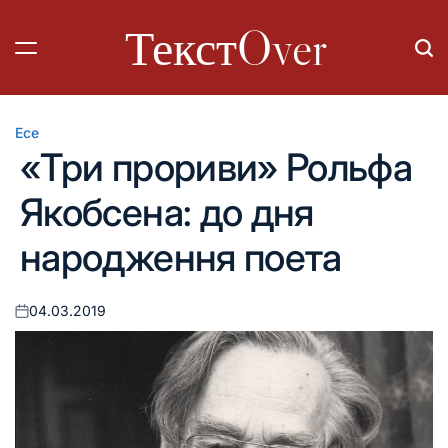
Перейти
ТекстOver
до
вмісту
Есе
Опублікувати
«Три прориви» Рольфа
у
Якобсена: до дня
народження поета
04.03.2019
Оприлюднено