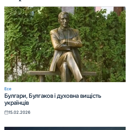
Есе
Опублікувати
Булгари, Булгаков і духовна вищість
у
українців
15.02.2026
Оприлюднено