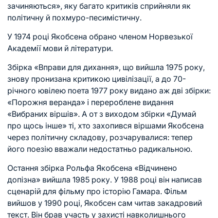
зачиняються», яку багато критиків сприйняли як
політичну й похмуро-песимістичну.
У 1974 році Якобсена обрано членом Норвезької
Академії мови й літератури.
Збірка «Вправи для дихання», що вийшла 1975 року,
знову пронизана критикою цивілізації, а до 70-
річного ювілею поета 1977 року видано аж дві збірки:
«Порожня веранда» і перероблене видання
«Вибраних віршів». А от з виходом збірки «Думай
про щось інше» ті, хто захопився віршами Якобсена
через політичну складову, розчарувалися: тепер
його поезію вважали недостатньо радикальною.
Остання збірка Рольфа Якобсена «Відчинено
допізна» вийшла 1985 року. У 1988 році він написав
сценарій для фільму про історію Гамара. Фільм
вийшов у 1990 році, Якобсен сам читав закадровий
текст. Він брав участь у захисті навколишнього