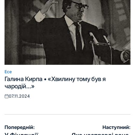
Есе
Опублікувати
Галина Кирпа • «Хвилину тому був я
у
чародій…»
07.11.2024
Оприлюднено
Навігація
Попередній:
Наступний: