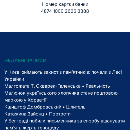
Номер картки банки
4874 1000 2666 3388
НЕДАВНІ ЗАПИСИ
У Києві знімають захист з пам’ятників: почали з Лесі
Українки
Малгожата Т. Скварек-Галенська • Реальність
Малюнок українського хлопчика стане поштовою
маркою у Хорватії
Кшиштоф Домбровський • Цілитель
Катажина Зайонц • Портрети
У Белграді побили письменника за спробу вшанувати
пам’ять жертв геноциду