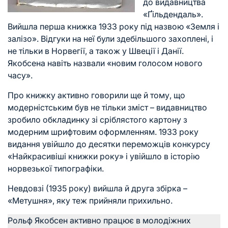
до видавництва
«Ґільдендаль».
Вийшла перша книжка 1933 року під назвою «Земля і
залізо». Відгуки на неї були здебільшого захоплені, і
не тільки в Норвегії, а також у Швеції і Данії.
Якобсена навіть назвали «новим голосом нового
часу».
Про книжку активно говорили ще й тому, що
модерністським був не тільки зміст – видавництво
зробило обкладинку зі сріблястого картону з
модерним шрифтовим оформленням. 1933 року
видання увійшло до десятки переможців конкурсу
«Найкрасивіші книжки року» і увійшло в історію
норвезької типографіки.
Невдовзі (1935 року) вийшла й друга збірка –
«Метушня», яку теж прийняли прихильно.
Рольф Якобсен активно працює в молодіжних