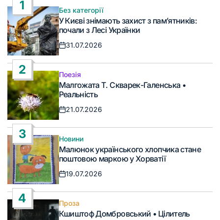
1
Без категорії
Опублікувати
У Києві знімають захист з пам’ятників:
у
почали з Лесі Українки
31.07.2026
Дата
запису
2
Поезія
Опублікувати
Малгожата Т. Скварек-Галенська •
у
Реальність
21.07.2026
Дата
запису
3
Новини
Опублікувати
Малюнок українського хлопчика стане
у
поштовою маркою у Хорватії
19.07.2026
Дата
запису
4
Проза
Опублікувати
Кшиштоф Домбровський • Цілитель
у