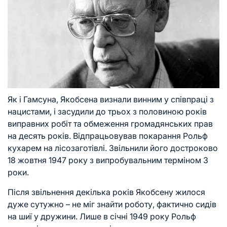
Як і Гамсуна, Якобсена визнали винним у співпраці з
нацистами, і засудили до трьох з половиною років
виправних робіт та обмеження громадянських прав
на десять років. Відпрацьовував покарання Рольф
кухарем на лісозаготівлі. Звільнили його достроково
18 жовтня 1947 року з випробувальним терміном 3
роки.
Після звільнення декілька років Якобсену жилося
дуже сутужно – не міг знайти роботу, фактично сидів
на шиї у дружини. Лише в січні 1949 року Рольф