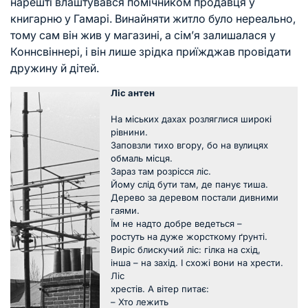
нарешті влаштувався помічником продавця у
книгарню у Гамарі. Винайняти житло було нереально,
тому сам він жив у магазині, а сім’я залишалася у
Коннсвіннері, і він лише зрідка приїжджав провідати
дружину й дітей.
Ліс антен
На міських дахах розляглися широкі
рівнини.
Заповзли тихо вгору, бо на вулицях
обмаль місця.
Зараз там розрісся ліс.
Йому слід бути там, де панує тиша.
Дерево за деревом постали дивними
гаями.
Їм не надто добре ведеться –
ростуть на дуже жорсткому ґрунті.
Виріс блискучий ліс: гілка на схід,
інша – на захід. І схожі вони на хрести.
Ліс
хрестів. А вітер питає:
– Хто лежить