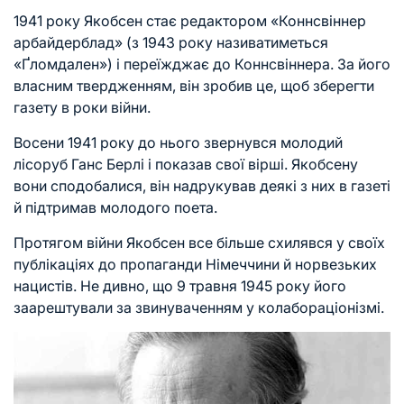
1941 року Якобсен стає редактором «Коннсвіннер
арбайдерблад» (з 1943 року називатиметься
«Ґломдален») і переїжджає до Коннсвіннера. За його
власним твердженням, він зробив це, щоб зберегти
газету в роки війни.
Восени 1941 року до нього звернувся молодий
лісоруб Ганс Берлі і показав свої вірші. Якобсену
вони сподобалися, він надрукував деякі з них в газеті
й підтримав молодого поета.
Протягом війни Якобсен все більше схилявся у своїх
публікаціях до пропаганди Німеччини й норвезьких
нацистів. Не дивно, що 9 травня 1945 року його
заарештували за звинуваченням у колабораціонізмі.