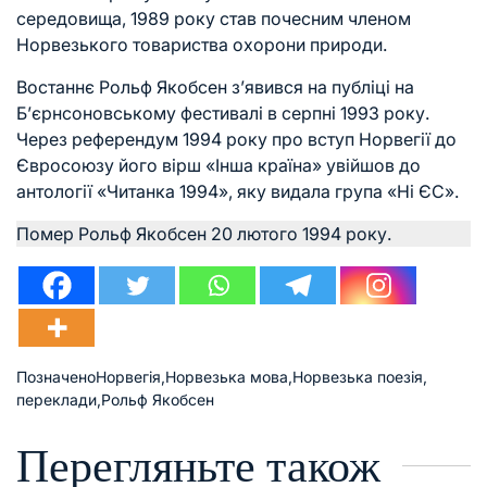
середовища, 1989 року став почесним членом
Норвезького товариства охорони природи.
Востаннє Рольф Якобсен з’явився на публіці на
Б’єрнсоновському фестивалі в серпні 1993 року.
Через референдум 1994 року про вступ Норвегії до
Євросоюзу його вірш «Інша країна» увійшов до
антології «Читанка 1994», яку видала група «Ні ЄС».
Помер Рольф Якобсен 20 лютого 1994 року.
Позначено
Норвегія
,
Норвезька мова
,
Норвезька поезія
,
переклади
,
Рольф Якобсен
Перегляньте також