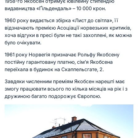
1958-го Якобсен отримує ювілейну стипендію
видавництва «Ґільдендаль» – 10 000 крон.
1960 року видається збірка «Лист до світла», її
відзначають премією Асоціації норвезьких критиків,
хоча відгуки в пресі були не такі захоплені, як можна
було очікувати.
1961 року Норвегія призначає Рольфу Якобсену
постійну гарантовану платню, сім’я Якобсена
переїхала в будинок на Скаппельсгате, 2.
Завдяки численним преміям Якобсен нарешті має
змогу працювати всього по кілька місяців на рік і з
дружиною багато подорожує Європою.