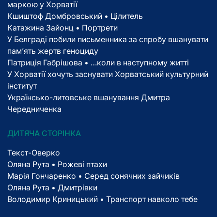
маркою у Хорватії
Кшиштоф Домбровський • Цілитель
Катажина Зайонц • Портрети
У Белграді побили письменника за спробу вшанувати
пам’ять жертв геноциду
Патриція Габрішова • …коли в наступному житті
У Хорватії хочуть заснувати Хорватський культурний
інститут
Українсько-литовське вшанування Дмитра
Чередниченка
ДИТЯЧА СТОРІНКА
Текст-Оверко
Оляна Рута • Рожеві птахи
Марія Гончаренко • Серед сонячних зайчиків
Оляна Рута • Дмитрівки
Володимир Криницький • Транспорт навколо тебе