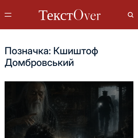
Перейти
ТекстOver
до
вмісту
Позначка:
Кшиштоф
Домбровський