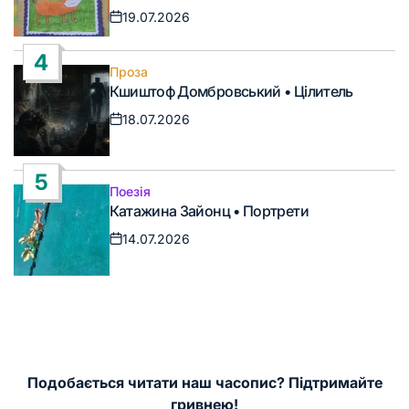
19.07.2026
Дата
запису
4
Проза
Опублікувати
Кшиштоф Домбровський • Цілитель
у
18.07.2026
Дата
запису
5
Поезія
Опублікувати
Катажина Зайонц • Портрети
у
14.07.2026
Дата
запису
Подобається читати наш часопис? Підтримайте
гривнею!