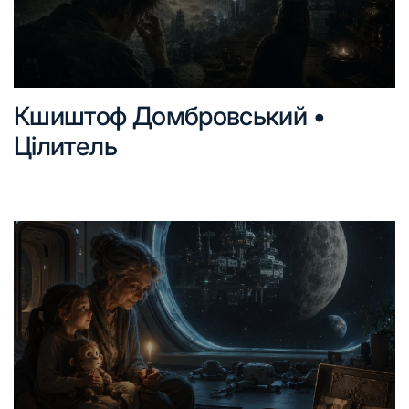
Кшиштоф Домбровський •
Цілитель