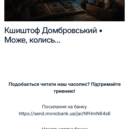
Кшиштоф Домбровський •
Може, колись…
Подобається читати наш часопис? Підтримайте
гривнею!
Посилання на банку
https://send.monobank.ua/jar/NfHmN64s6
Номер картки банки