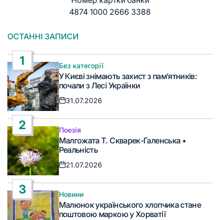
4874 1000 2666 3388
ОСТАННІ ЗАПИСИ
1
Без категорії
Опублікувати
У Києві знімають захист з пам’ятників:
у
почали з Лесі Українки
31.07.2026
Дата
запису
2
Поезія
Опублікувати
Малгожата Т. Скварек-Галенська •
у
Реальність
21.07.2026
Дата
запису
3
Новини
Опублікувати
Малюнок українського хлопчика стане
у
поштовою маркою у Хорватії