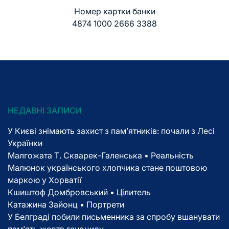
Номер картки банки
4874 1000 2666 3388
НЕДАВНІ ЗАПИСИ
У Києві знімають захист з пам’ятників: почали з Лесі
Українки
Малгожата Т. Скварек-Галенська • Реальність
Малюнок українського хлопчика стане поштовою
маркою у Хорватії
Кшиштоф Домбровський • Цілитель
Катажина Зайонц • Портрети
У Белграді побили письменника за спробу вшанувати
пам’ять жертв геноциду