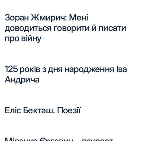
Зоран Жмирич: Мені
доводиться говорити й писати
про війну
125 років з дня народження Іва
Андрича
Еліс Бекташ. Поезії
Міленко Єргович – лауреат