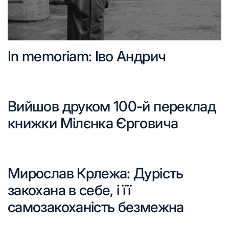
In memoriam: Іво Андрич
Вийшов друком 100-й переклад
книжки Мілєнка Єрговича
Мирослав Крлежа: Дурість
закохана в себе, і її
самозакоханість безмежна