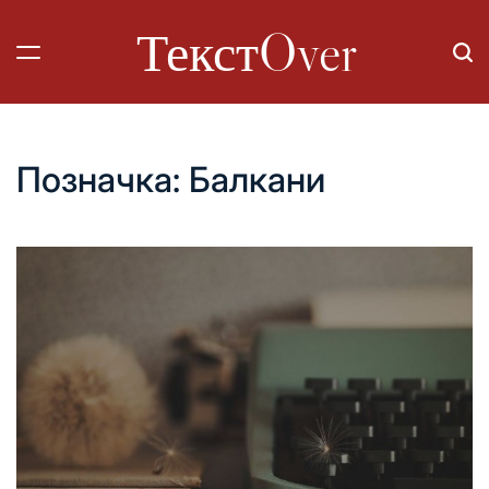
Перейти
ТекстOver
до
вмісту
Позначка:
Балкани