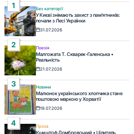
1
Без категорії
Опублікувати
У Києві знімають захист з пам’ятників:
у
почали з Лесі Українки
31.07.2026
Дата
запису
2
Поезія
Опублікувати
Малгожата Т. Скварек-Галенська •
у
Реальність
21.07.2026
Дата
запису
3
Новини
Опублікувати
Малюнок українського хлопчика стане
у
поштовою маркою у Хорватії
19.07.2026
Дата
запису
4
Проза
Опублікувати
Кшиштоф Домбровський • Цілитель