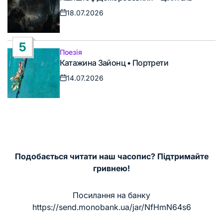
у
18.07.2026
Дата
запису
5
Поезія
Опублікувати
Катажина Зайонц • Портрети
у
14.07.2026
Дата
запису
Подобається читати наш часопис? Підтримайте
гривнею!
Посилання на банку
https://send.monobank.ua/jar/NfHmN64s6