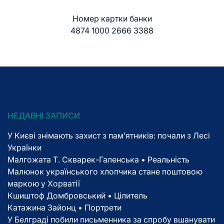
Номер картки банки
4874 1000 2666 3388
НЕДАВНІ ЗАПИСИ
У Києві знімають захист з пам’ятників: почали з Лесі
Українки
Малгожата Т. Скварек-Галенська • Реальність
Малюнок українського хлопчика стане поштовою
маркою у Хорватії
Кшиштоф Домбровський • Цілитель
Катажина Зайонц • Портрети
У Белграді побили письменника за спробу вшанувати