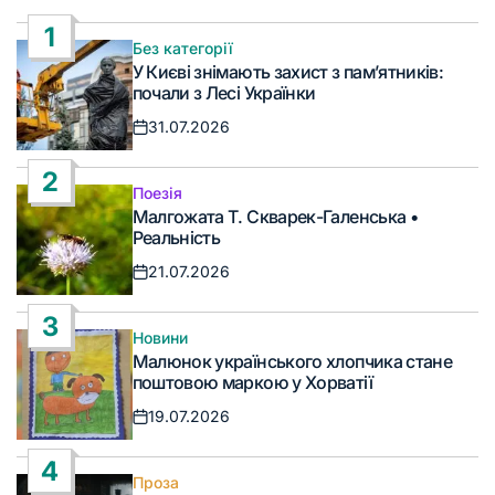
1
Без категорії
Опублікувати
У Києві знімають захист з пам’ятників:
у
почали з Лесі Українки
31.07.2026
Дата
запису
2
Поезія
Опублікувати
Малгожата Т. Скварек-Галенська •
у
Реальність
21.07.2026
Дата
запису
3
Новини
Опублікувати
Малюнок українського хлопчика стане
у
поштовою маркою у Хорватії
19.07.2026
Дата
запису
4
Проза
Опублікувати