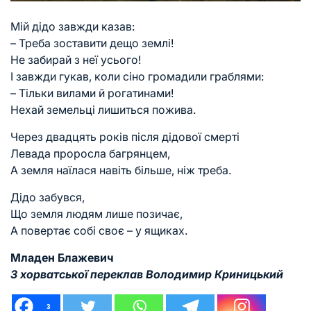
Мій дідо завжди казав:
– Треба зоставити дещо землі!
Не забирай з неї усього!
І завжди гукав, коли сіно громадили граблями:
– Тільки вилами й рогатинами!
Нехай земельці лишиться пожива.
Через двадцять років після дідової смерті
Левада проросла багрянцем,
А земля наїлася навіть більше, ніж треба.
Дідо забувся,
Що земля людям лише позичає,
А повертає собі своє – у ящиках.
Младен Блажевич
З хорватської переклав Володимир Криницький
3