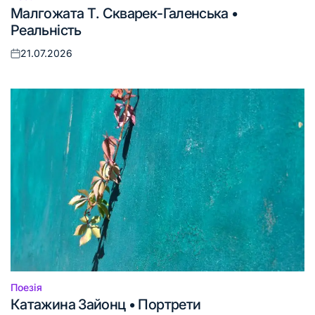
Опублікувати
Малгожата Т. Скварек-Галенська •
у
Реальність
21.07.2026
Оприлюднено
Поезія
Опублікувати
Катажина Зайонц • Портрети
у