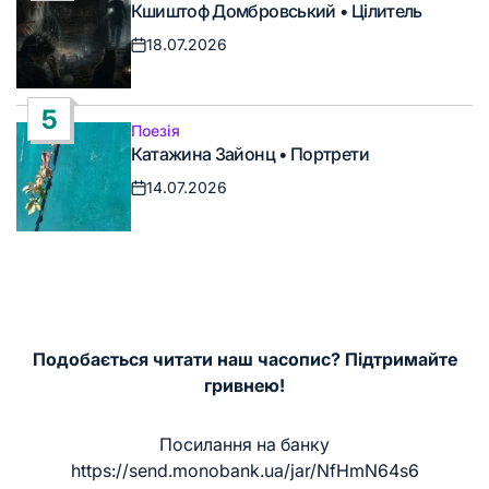
Кшиштоф Домбровський • Цілитель
у
18.07.2026
Дата
запису
5
Поезія
Опублікувати
Катажина Зайонц • Портрети
у
14.07.2026
Дата
запису
Подобається читати наш часопис? Підтримайте
гривнею!
Посилання на банку
https://send.monobank.ua/jar/NfHmN64s6