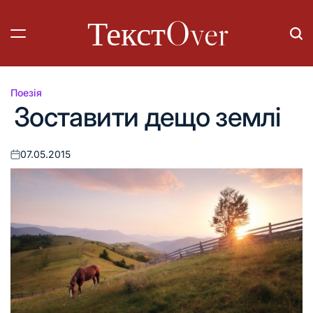
Перейти
ТекстOver
до
вмісту
Поезія
Опублікувати
Зоставити дещо землі
у
07.05.2015
Оприлюднено