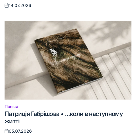
14.07.2026
Оприлюднено
Поезія
Опублікувати
Патриція Габрішова • …коли в наступному
у
житті
05.07.2026
Оприлюднено