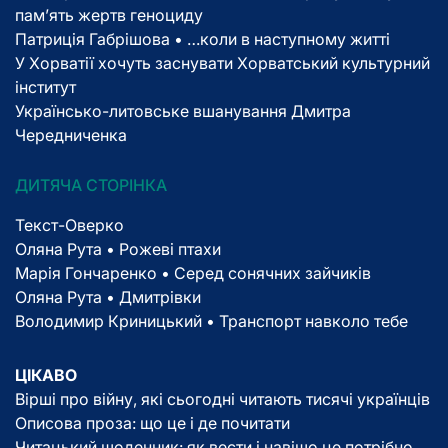
пам’ять жертв геноциду
Патриція Габрішова • …коли в наступному житті
У Хорватії хочуть заснувати Хорватський культурний
інститут
Українсько-литовське вшанування Дмитра
Чередниченка
ДИТЯЧА СТОРІНКА
Текст-Оверко
Оляна Рута • Рожеві птахи
Марія Гончаренко • Серед сонячних зайчиків
Оляна Рута • Дмитрівки
Володимир Криницький • Транспорт навколо тебе
ЦІКАВО
Вірші про війну, які сьогодні читають тисячі українців
Описова проза: що це і де почитати
Читацький щоденник: як вести і навіщо це потрібно