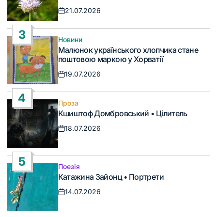
21.07.2026
Дата
запису
3
Новини
Опублікувати
Малюнок українського хлопчика стане
у
поштовою маркою у Хорватії
19.07.2026
Дата
запису
4
Проза
Опублікувати
Кшиштоф Домбровський • Цілитель
у
18.07.2026
Дата
запису
5
Поезія
Опублікувати
Катажина Зайонц • Портрети
у
14.07.2026
Дата
запису