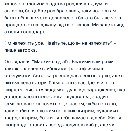
жіночої половини людства розділяють думки
авторки, бо добре розібравшись, таки чоловікам
багато більше чого дозволено, і багато більше чого
прощається на відміну від нас- жінок. Ми залежниці,
а вони-господарі.
“Ім належить усе. Навіть те, що їм не належить”, –
пише авторка.
Оповідання “Маски-шоу, або Благими намірами.”
також сповнене глибокими філософськими
роздумами. Авторка розповідає свою історію, але в
ній вміщена історія більшости із нас. Ідеться про
щирість і чистоту людської душі від народження, яка
дорослічаючи пізнає тягар лукавства, зради і
замаскованості почуттів, і, з часом, якби не хотів,
таки робишся схожим на інших: хитрим, лукавим і
твердошкірим, бо життя тебе ламає під себе. Життя,
щоправда, ставить перед людиною вибір, але чи