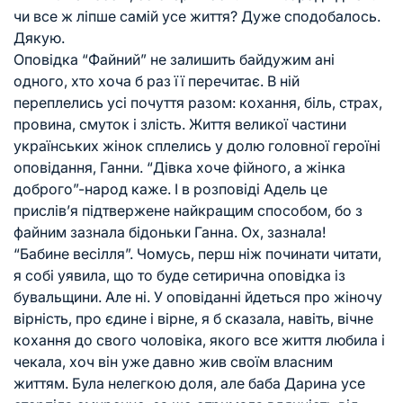
чи все ж ліпше самій усе життя? Дуже сподобалось.
Дякую.
Оповідка “Файний” не залишить байдужим ані
одного, хто хоча б раз її перечитає. В ній
переплелись усі почуття разом: кохання, біль, страх,
провина, смуток і злість. Життя великої частини
українських жінок сплелись у долю головної героїні
оповідання, Ганни. “Дівка хоче фійного, а жінка
доброго”-народ каже. І в розповіді Адель це
прислів’я підтвержене найкращим способом, бо з
файним зазнала бідоньки Ганна. Ох, зазнала!
“Бабине весілля”. Чомусь, перш ніж починати читати,
я собі уявила, що то буде сетирична оповідка із
бувальщини. Але ні. У оповіданні йдеться про жіночу
вірність, про єдине і вірне, я б сказала, навіть, вічне
кохання до свого чоловіка, якого все життя любила і
чекала, хоч він уже давно жив своїм власним
життям. Була нелегкою доля, але баба Дарина усе