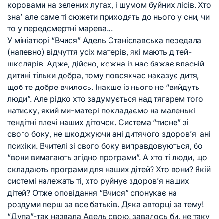
коровами на зелених лугах, і шумом буйних лісів. Хто
зна’, але саме ті сюжети приходять до нього у сни, чи
то у передсмертні марева…
У мініатюрі “Вчися” Адель Станіславська передала
(напевно) відчуття усіх матерів, які мають дітей-
школярів. Адже, дійсно, кожна із нас бажає власній
дитині тільки добра, тому повсякчас наказує дитя,
щоб те добре вчилось. Інакше із нього не “вийдуть
люди”. Але рідко хто задумується над тягарем того
натиску, який ми-матері покладаємо на маленькі
тендітні плечі наших діточок. Система “тисне” зі
свого боку, не шкоджуючи ані дитячого здоров’я, ані
психіки. Вчителі зі свого боку виправдовуються, бо
“вони вимагають згідно програми”. А хто ті люди, що
складають програми для наших дітей? Хто вони? Якій
системі належать ті, хто руйнує здоров’я наших
дітей? Отже оповідання “Вчися” спонукає на
роздуми перш за все батьків. Дяка авторці за тему!
“Дупа”-так назвала Адель свою, завалось би, не таку