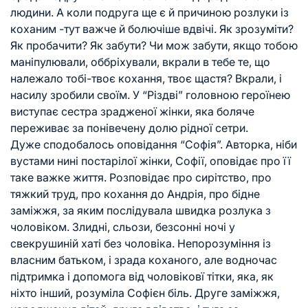
людини. А коли подруга ще є й причиною розлуки із
коханим -тут важче й болючіше вдвічі. Як зрозуміти?
Як пробачити? Як забути? Чи мож забути, якщо тобою
маніпулювали, оббріхували, вкрали в тебе те, що
належало тобі-твоє кохання, твоє щастя? Вкрали, і
насилу зробили своїм. У “Різдві” головною героїнею
виступає сестра зрадженої жінки, яка боляче
переживає за понівечену долю рідної сетри.
Дуже сподобалось оповідання “Софія”. Авторка, ніби
вустами нині постарілої жінки, Софії, оповідає про її
таке важке життя. Розповідає про сирітство, про
тяжкий труд, про кохання до Андрія, про бідне
заміжжя, за яким послідувала швидка розлука з
чоловіком. Злидні, сльози, безсонні ночі у
свекрушиній хаті без чоловіка. Непорозуміння із
власним батьком, і зрада коханого, але водночас
підтримка і допомога від чоловіковї тітки, яка, як
ніхто інший, розуміла Софієн біль. Друге заміжжя,