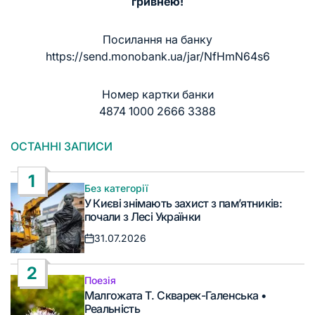
гривнею!
Посилання на банку
https://send.monobank.ua/jar/NfHmN64s6
Номер картки банки
4874 1000 2666 3388
ОСТАННІ ЗАПИСИ
1
Без категорії
Опублікувати
У Києві знімають захист з пам’ятників:
у
почали з Лесі Українки
31.07.2026
Дата
запису
2
Поезія
Опублікувати
Малгожата Т. Скварек-Галенська •
у
Реальність