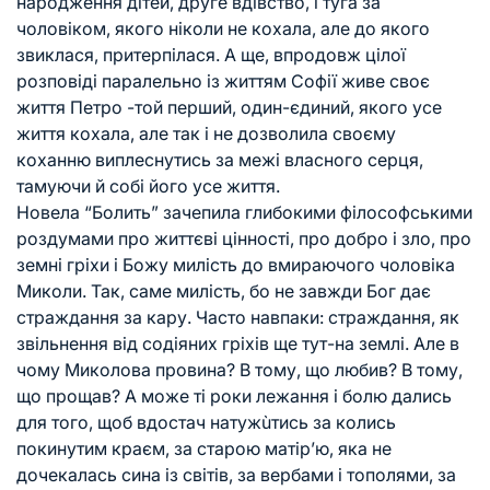
народження дітей, друге вдівство, і туга за
чоловіком, якого ніколи не кохала, але до якого
звиклася, притерпілася. А ще, впродовж цілої
розповіді паралельно із життям Софії живе своє
життя Петро -той перший, один-єдиний, якого усе
життя кохала, але так і не дозволила своєму
коханню виплеснутись за межі власного серця,
тамуючи й собі його усе життя.
Новела “Болить” зачепила глибокими філософськими
роздумами про життєві цінності, про добро і зло, про
земні гріхи і Божу милість до вмираючого чоловіка
Миколи. Так, саме милість, бо не завжди Бог дає
страждання за кару. Часто навпаки: страждання, як
звільнення від содіяних гріхів ще тут-на землі. Але в
чому Миколова провина? В тому, що любив? В тому,
що прощав? А може ті роки лежання і болю дались
для того, щоб вдостач натужùтись за колись
покинутим краєм, за старою матір’ю, яка не
дочекалась сина із світів, за вербами і тополями, за