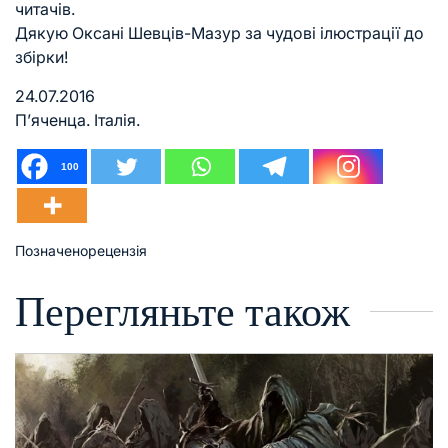
читачів.
Дякую Оксані Шевців-Мазур за чудові ілюстрації до
збірки!
24.07.2016
П’яченца. Італія.
100
Позначено
рецензія
Перегляньте також