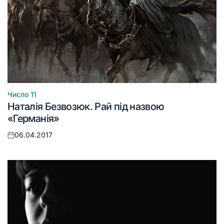
Число 11
Опублікувати
Наталія Безвозюк. Рай під назвою
у
«Германія»
06.04.2017
Оприлюднено