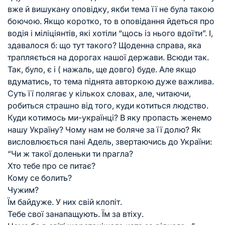
вже й вишукану оповідку, якби тема її не була такою
боючою. Якщо коротко, то в оповідання йдеться про
водія і міліціянтів, які хотіли “щось із нього вдоїти”. І,
здавалося б: що тут такого? Щоденна справа, яка
трапляється на дорогах нашої держави. Всюди так.
Так, було, є і ( нажаль, ще довго) буде. Але якщо
вдуматись, то тема піднята авторкою дуже важлива.
Суть її полягає у кількох словах, але, читаючи,
робиться страшно від того, куди котиться людство.
Куди котимось ми-українці? В яку пропасть женемо
нашу Україну? Чому нам не боляче за її долю? Як
висловлюється пані Адель, звертаючись до України:
“Чи ж такої доленьки ти прагла?
Хто тебе про се питає?
Кому се болить?
Чужим?
Їм байдуже. У них свій клопіт.
Тебе свої занапащують. Їм за втіху.