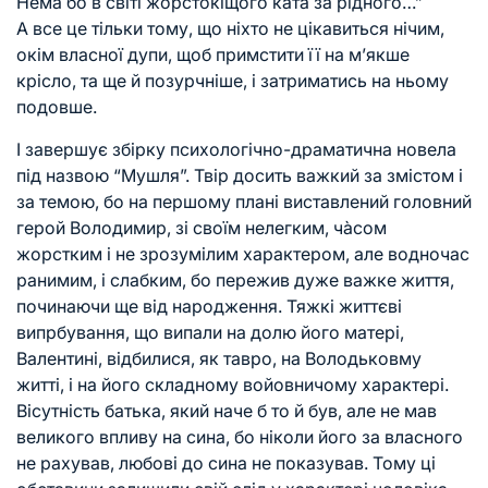
Нема бо в світі жорстокіщого ката за рідного…”
А все це тільки тому, що ніхто не цікавиться нічим,
окім власної дупи, щоб примстити її на м’якше
крісло, та ще й позурчніше, і затриматись на ньому
подовше.
І завершує збірку психологічно-драматична новела
під назвою “Мушля”. Твір досить важкий за змістом і
за темою, бо на першому плані виставлений головний
герой Володимир, зі своїм нелегким, чàсом
жорстким і не зрозумілим характером, але водночас
ранимим, і слабким, бо пережив дуже важке життя,
починаючи ще від народження. Тяжкі життєві
випрбування, що випали на долю його матері,
Валентині, відбилися, як тавро, на Володьковму
житті, і на його складному войовничому характері.
Вісутність батька, який наче б то й був, але не мав
великого впливу на сина, бо ніколи його за власного
не рахував, любові до сина не показував. Тому ці