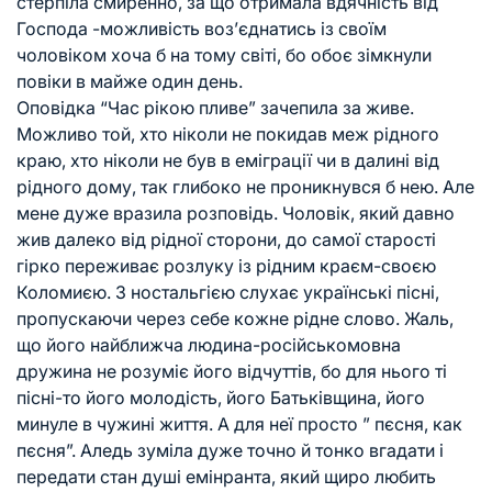
стерпіла смиренно, за що отримала вдячність від
Господа -можливість воз’єднатись із своїм
чоловіком хоча б на тому світі, бо обоє зімкнули
повіки в майже один день.
Оповідка “Час рікою пливе” зачепила за живе.
Можливо той, хто ніколи не покидав меж рідного
краю, хто ніколи не був в еміграції чи в далині від
рідного дому, так глибоко не проникнувся б нею. Але
мене дуже вразила розповідь. Чоловік, який давно
жив далеко від рідної сторони, до самої старості
гірко переживає розлуку із рідним краєм-своєю
Коломиєю. З ностальгією слухає українські пісні,
пропускаючи через себе кожне рідне слово. Жаль,
що його найближча людина-російськомовна
дружина не розуміє його відчуттів, бо для нього ті
пісні-то його молодість, його Батьківщина, його
минуле в чужині життя. А для неї просто ” пєсня, как
пєсня”. Аледь зуміла дуже точно й тонко вгадати і
передати стан душі емінранта, який щиро любить