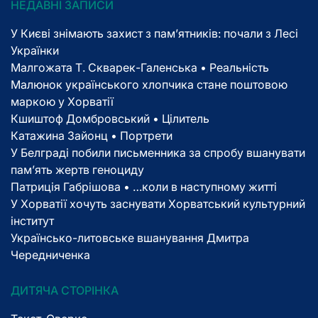
НЕДАВНІ ЗАПИСИ
У Києві знімають захист з пам’ятників: почали з Лесі
Українки
Малгожата Т. Скварек-Галенська • Реальність
Малюнок українського хлопчика стане поштовою
маркою у Хорватії
Кшиштоф Домбровський • Цілитель
Катажина Зайонц • Портрети
У Белграді побили письменника за спробу вшанувати
пам’ять жертв геноциду
Патриція Габрішова • …коли в наступному житті
У Хорватії хочуть заснувати Хорватський культурний
інститут
Українсько-литовське вшанування Дмитра
Чередниченка
ДИТЯЧА СТОРІНКА