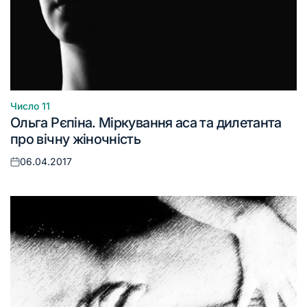
Число 11
Опублікувати
Ольга Рєпіна. Міркування аса та дилетанта
у
про вічну жіночність
06.04.2017
Оприлюднено