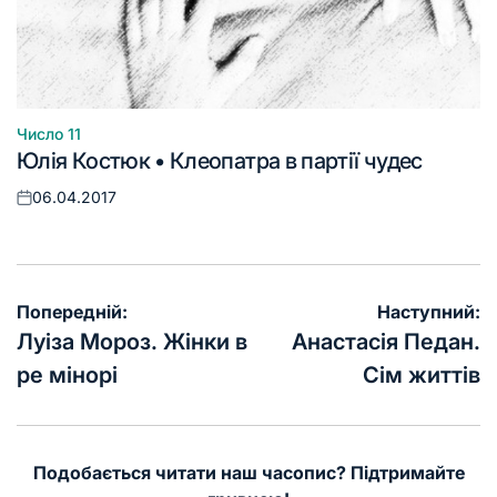
Число 11
Опублікувати
Юлія Костюк • Клеопатра в партії чудес
у
06.04.2017
Оприлюднено
Навігація
Попередній:
Наступний:
записів
Луіза Мороз. Жінки в
Анастасія Педан.
ре мінорі
Сім життів
Подобається читати наш часопис? Підтримайте