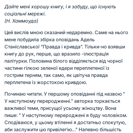
Дайте мені хорошу книгу, і я забуду, що існують
соціальні мережі.
(Н. Хаммоуда)
Цей вислів мною сказаний недаремно. Саме на нього
мене побудила збірка оповідань Адель
Станіславської “Правда і кривда”. Тільки-но взявши
книгу до рук, перше, що вразило -ілюстрація
палітурки. Половина білого відділяється від чорної
частини гілкою зеленої едери переплетеної із
гострим терням, так само, як цвітуча правда
перплетена із жорстокою кривдою.
Починаю читати. У першому оповіданні під назвою ”
У наступному переродженні.” авторка торкається
важливої теми, присущої усьому жіноцтву. Вона
пише: ” У наступному перероджені я буду чоловіком.
Сподіваюся, у цьому втіленні я достатньо спокутую,
аби заслужити цю привілегію…” Напевно більшість