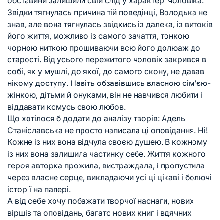
обставини залишили свій слід у характері чоловіка.
Звідки тягнулась причина тій поведінці, Володька не
знав, але вона тягнулась звідкись із далека, із витоків
його життя, можливо із самого зачаття, тонкою
чорною ниткою прошиваючи всю його долюаж до
старості. Від усього пережитого чоловік закрився в
собі, як у мушлі, до якої, до самого скону, не давав
нікому доступу. Навіть обзавівшись власною сім’єю-
жінкою, дітьми й онуками, він не навчився любити і
віддавати комусь свою любов.
Що хотілося б додати до аналізу творів: Адель
Станіславська не просто написала ці оповідання. Ні!
Кожне із них вона відчула своєю душею. В кожному
із них вона залишила частинку себе. Життя кожного
героя авторка прожила, вистраждала, і пропустила
через власне серце, викладаючи усі ці цікаві і болючі
історії на папері.
А від себе хочу побажати творчої наснаги, нових
віршів та оповідань, багато нових книг і вдячних