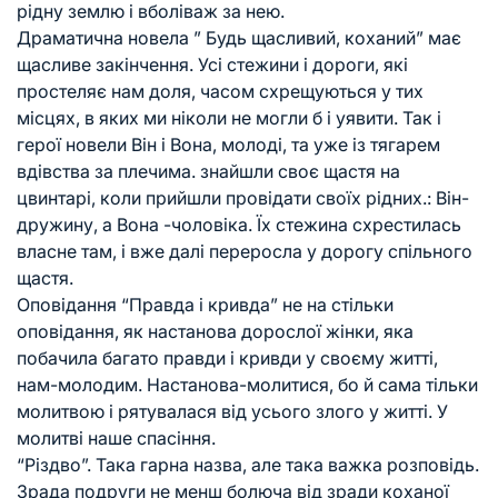
рідну землю і вболіваж за нею.
Драматична новела ” Будь щасливий, коханий” має
щасливе закінчення. Усі стежини і дороги, які
простеляє нам доля, часом схрещуються у тих
місцях, в яких ми ніколи не могли б і уявити. Так і
герої новели Він і Вона, молоді, та уже із тягарем
вдівства за плечима. знайшли своє щастя на
цвинтарі, коли прийшли провідати своїх рідних.: Він-
дружину, а Вона -чоловіка. Їх стежина схрестилась
власне там, і вже далі переросла у дорогу спільного
щастя.
Оповідання “Правда і кривда” не на стільки
оповідання, як настанова дорослої жінки, яка
побачила багато правди і кривди у своєму житті,
нам-молодим. Настанова-молитися, бо й сама тільки
молитвою і рятувалася від усього злого у житті. У
молитві наше спасіння.
“Різдво”. Така гарна назва, але така важка розповідь.
Зрада подруги не менш болюча від зради коханої