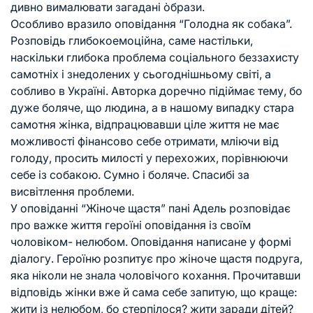
дивно вималювати загадані òбрази.
Особливо вразило оповідання “Голодна як собака”.
Розповідь глибокоемоційна, саме настільки,
наскільки глибока проблема соціального беззахисту
самотніх і знедолених у сьогоднішньому світі, а
собливо в Україні. Авторка доречно підіймає тему, бо
дуже боляче, що людина, а в нашому випадку стара
самотня жінка, відпрацювавши ціле життя не має
можливості фінансово себе отримати, мліючи від
голоду, просить милості у перехожих, порівнюючи
себе із собакою. Сумно і боляче. Спасибі за
висвітлення проблеми.
У оповіданні “Жіноче щастя” пані Адель розповідає
про важке життя героїні оповідання із своїм
чоловіком- нелюбом. Оповідання написане у формі
діалогу. Героїню розпитує про жіноче щастя подруга,
яка ніколи не знала чоловічого кохання. Прочитавши
відповідь жінки вже й сама себе запитую, що краще:
жити із нелюбом, бо стерпілося? жити заради дітей?