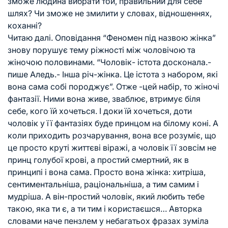
зможе людина вибрати той, правильний для себе
шлях? Чи зможе не змилити у словах, відношеннях,
коханні?
Читаю далі. Оповідання “Феномен під назвою жінка”
знову порушує тему ріжності між чоловічою та
жіночою половинами. “Чоловік- істота досконала.-
пише Аледь.- Інша річ-жінка. Це істота з набором, які
вона сама собі породжує”. Отже -цей набір, то жіночі
фантазії. Ними вона живе, зваблює, втримує біля
себе, кого їй хочеться. І доки їй хочеться, доти
чоловік у її фантазіях буде принцом на білому коні. А
коли приходить розчарування, вона все розуміє, що
це просто круті життєві віражі, а чоловік її зовсім не
принц голубої крові, а простий смертний, як в
принципі і вона сама. Просто вона жінка: хитріша,
сентиментальніша, раціональніша, а тим самим і
мудріша. А він-простий чоловік, який любить тебе
такою, яка ти є, а ти тим і користаєшся… Авторка
словами наче пензлем у небагатьох фразах зуміла