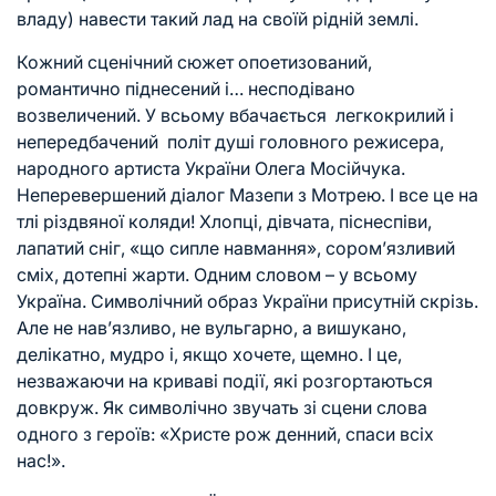
владу) навести такий лад на своїй рідній землі.
Кожний сценічний сюжет опоетизований,
романтично піднесений і… несподівано
возвеличений. У всьому вбачається легкокрилий і
непередбачений політ душі головного режисера,
народного артиста України Олега Мосійчука.
Неперевершений діалог Мазепи з Мотрею. І все це на
тлі різдвяної коляди! Хлопці, дівчата, піснеспіви,
лапатий сніг, «що сипле навмання», сором’язливий
сміх, дотепні жарти. Одним словом – у всьому
Україна. Символічний образ України присутній скрізь.
Але не нав’язливо, не вульгарно, а вишукано,
делікатно, мудро і, якщо хочете, щемно. І це,
незважаючи на криваві події, які розгортаються
довкруж. Як символічно звучать зі сцени слова
одного з героїв: «Христе рож денний, спаси всіх
нас!».