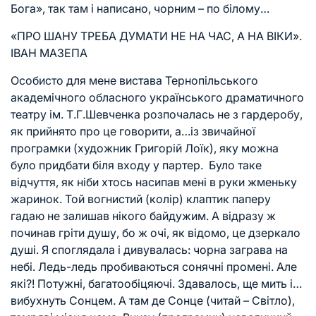
Бога», так там і написано, чорним – по білому…
«ПРО ШАНУ ТРЕБА ДУМАТИ НЕ НА ЧАС, А НА ВІКИ».
ІВАН МАЗЕПА
Особисто для мене вистава Тернопільського
академічного обласного українського драматичного
театру ім. Т.Г.Шевченка розпочалась не з гардеробу,
як прийнято про це говорити, а…із звичайної
програмки (художник Григорій Лоїк), яку можна
було придбати біля входу у партер. Було таке
відчуття, як ніби хтось насипав мені в руки жменьку
жаринок. Той вогнистий (колір) клаптик паперу
гадаю не залишав нікого байдужим. А відразу ж
починав гріти душу, бо ж очі, як відомо, це дзеркало
душі. Я споглядала і дивувалась: чорна заграва на
небі. Ледь-ледь пробиваються сонячні промені. Але
які?! Потужні, багатообіцяючі. Здавалось, ще мить і…
вибухнуть Сонцем. А там де Сонце (читай – Світло),