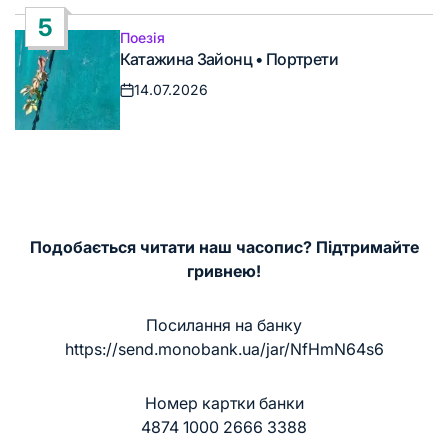
5
Поезія
Опублікувати
Катажина Зайонц • Портрети
у
14.07.2026
Дата
запису
Подобається читати наш часопис? Підтримайте
гривнею!
Посилання на банку
https://send.monobank.ua/jar/NfHmN64s6
Номер картки банки
4874 1000 2666 3388