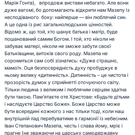
Марія Гонта), впродовж вистави небагато. Але вони
дуже вагомі, бо допомагають відкрити нам Мазепу із
несподіваного боку: найперше — він люблячий син.
А це одна із рис загальнолюдських цінностей.
Відомо ж, що той, хто шанує батька і матір, буде
пошанований самим Богом. І той, хто ніколи не
забуває матері, ніколи не зможе забути своєї
Батьківщини, витоків свого роду. Мазепа не
соромиться сам собі зізнатись: «Дуже страшно,
мамо!». Оця безпосередність духу пробуджує в
ньому велику «дитинність». Дитинність – це чистота і
прозорість думок у сприйнятті оточуючого світу.
Тільки людина з великим і люблячим серцем здатна
бути такою. Пам’ятаєте оте Христове: «Будьте дітьми
і наслідуєте Царство Боже». Боже Царство може
бути всередині кожного з нас тільки тоді, коли наш
внутрішній лад перебуватиме в гармонії із небесним.
Іван Степанович Мазепа, честь і слава йому, мріє і
прагне (не зважаючи на царську самодержавну