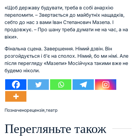
«Щоб державу будувати, треба в собі анархію
переломити. – Звертається до майбутніх нащадків,
себто до нас з вами Іван Степанович Мазепа. І
продовжує. – Про шану треба думати не на час, а на
віки».
Фінальна сцена. Завершення. Німий дзвін. Він
розгойдується і б’є на сполох. Німий, бо ми німі. Але
після перегляду «Мазепи» Мосійчука такими вже не
будемо ніколи.
Позначено
рецензія
,
театр
Перегляньте також