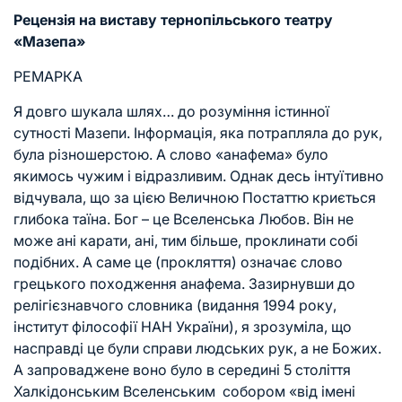
Рецензія на виставу тернопільського театру
«Мазепа»
РЕМАРКА
Я довго шукала шлях… до розуміння істинної
сутності Мазепи. Інформація, яка потрапляла до рук,
була різношерстою. А слово «анафема» було
якимось чужим і відразливим. Однак десь інтуїтивно
відчувала, що за цією Величною Постаттю криється
глибока таїна. Бог – це Вселенська Любов. Він не
може ані карати, ані, тим більше, проклинати собі
подібних. А саме це (прокляття) означає слово
грецького походження анафема. Зазирнувши до
релігієзнавчого словника (видання 1994 року,
інститут філософії НАН України), я зрозуміла, що
насправді це були справи людських рук, а не Божих.
А запроваджене воно було в середині 5 століття
Халкідонським Вселенським собором «від імені