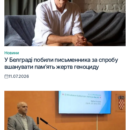
Новини
Опублікувати
У Белграді побили письменника за спробу
у
вшанувати пам’ять жертв геноциду
11.07.2026
Оприлюднено