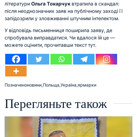
літератури
Ольга Токарчук
втрапила в скандал:
після неоднозначних заяв на публічному заході її
запідозрили у зловживанні штучним інтелектом.
У відповідь письменниця поширила заяву, де
спробувала виправдатися. Чи вдалося їй це —
можете оцінити,
прочитавши текст тут
.
Позначено
новини
,
Польща
,
Україна
,
ярмарки
Перегляньте також