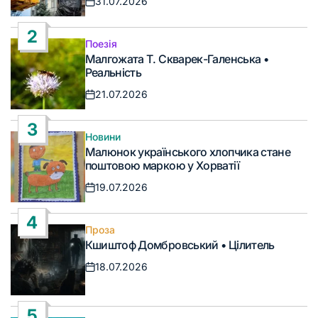
31.07.2026
Дата
запису
2
Поезія
Опублікувати
Малгожата Т. Скварек-Галенська •
у
Реальність
21.07.2026
Дата
запису
3
Новини
Опублікувати
Малюнок українського хлопчика стане
у
поштовою маркою у Хорватії
19.07.2026
Дата
запису
4
Проза
Опублікувати
Кшиштоф Домбровський • Цілитель
у
18.07.2026
Дата
запису
5