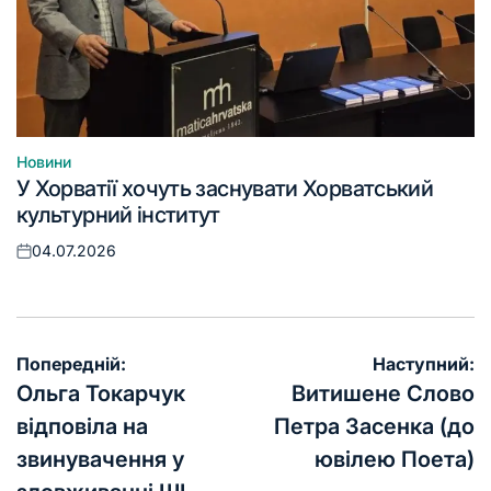
Новини
Опублікувати
У Хорватії хочуть заснувати Хорватський
у
культурний інститут
04.07.2026
Оприлюднено
Навігація
Попередній:
Наступний:
записів
Ольга Токарчук
Витишене Слово
відповіла на
Петра Засенка (до
звинувачення у
ювілею Поета)