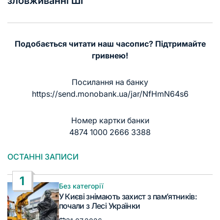
зловживанні ШІ
Подобається читати наш часопис? Підтримайте
гривнею!
Посилання на банку
https://send.monobank.ua/jar/NfHmN64s6
Номер картки банки
4874 1000 2666 3388
ОСТАННІ ЗАПИСИ
1
Без категорії
Опублікувати
У Києві знімають захист з пам’ятників:
у
почали з Лесі Українки