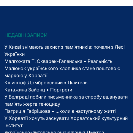
НЕДАВНІ ЗАПИСИ
У Києві знімають захист з пам’ятників: почали з Лесі
Українки
Малгожата Т. Скварек-Галенська • Реальність
Малюнок українського хлопчика стане поштовою
маркою у Хорватії
Кшиштоф Домбровський • Цілитель
Катажина Зайонц • Портрети
У Белграді побили письменника за спробу вшанувати
пам’ять жертв геноциду
Патриція Габрішова • …коли в наступному житті
У Хорватії хочуть заснувати Хорватський культурний
інститут
Українсько-литовське вшанування Дмитра