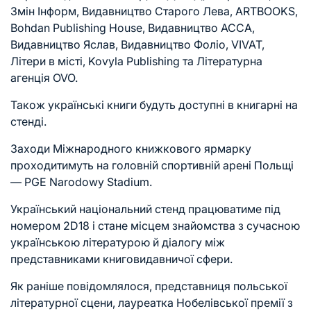
Змін Інформ,
Видавництво Старого Лева
, ARTBOOKS,
Bohdan Publishing House
, Видавництво АССА,
Видавництво Яслав, Видавництво Фоліо, VIVAT,
Літери в місті, Kovyla Publishing та Літературна
агенція OVO.
Також
українські книги
будуть доступні в
книгарні
на
стенді.
Заходи Міжнародного книжкового ярмарку
проходитимуть на головній спортивній арені
Польщі
— PGE Narodowy Stadium.
Український національний стенд працюватиме під
номером 2D18 і стане місцем знайомства з сучасною
українською літературою й діалогу між
представниками книговидавничої сфери.
Як раніше
повідомлялося
, представниця польської
літературної сцени, лауреатка Нобелівської премії з