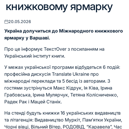
книжковому ярмарку
20.05.2026
Оприлюднено
Україна долучиться до Міжнародного книжкового
ярмарку у Варшаві.
Про це інформує
ТекстOver
з посиланням на
Український інститут книги
.
У межах української програми відбудеться 6 подій:
професійна дискусія Translate Ukraine про
міжнародні
переклади
та 5 бесід із авторами. З
гостями зустрінуться Макс Кідрук, Ія Ківа, Ірина
Грабовська, Ірина Мулярчук, Тетяна Колісниченко,
Радек Рак і Мацей Станік.
На стенді будуть книжки 16 українських видавництв
та літагенція: Видавництво Муркіт, Памʼятки України,
Чорні вівці, Вільний Вітер, РОДОВІД, “Каравела”, Час