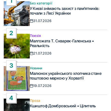
1
Без категорії
Опублікувати
У Києві знімають захист з пам’ятників:
у
почали з Лесі Українки
31.07.2026
Дата
запису
2
Поезія
Опублікувати
Малгожата Т. Скварек-Галенська •
у
Реальність
21.07.2026
Дата
запису
3
Новини
Опублікувати
Малюнок українського хлопчика стане
у
поштовою маркою у Хорватії
19.07.2026
Дата
запису
4
Проза
Опублікувати
Кшиштоф Домбровський • Цілитель
у