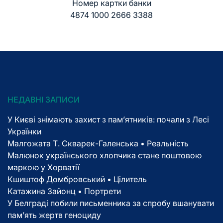
Номер картки банки
4874 1000 2666 3388
НЕДАВНІ ЗАПИСИ
У Києві знімають захист з пам’ятників: почали з Лесі
Українки
Малгожата Т. Скварек-Галенська • Реальність
Малюнок українського хлопчика стане поштовою
маркою у Хорватії
Кшиштоф Домбровський • Цілитель
Катажина Зайонц • Портрети
У Белграді побили письменника за спробу вшанувати
пам’ять жертв геноциду