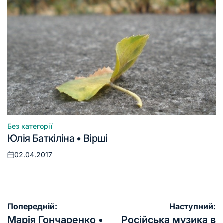
Без категорії
Опублікувати
Юлія Баткіліна • Вірші
у
02.04.2017
Оприлюднено
Навігація
Попередній:
Наступний:
записів
Марія Гончаренко •
Російська музика в