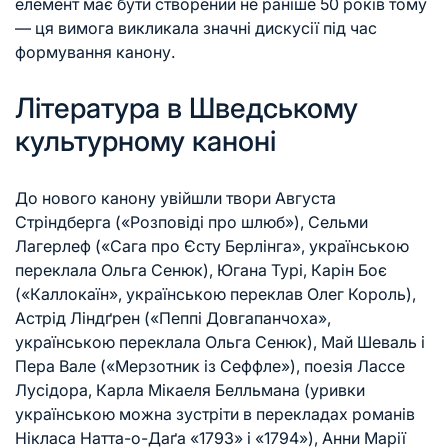
елемент має бути створений не раніше 50 років тому
— ця вимога викликала значні дискусії під час
формування канону.
Література в Шведському
культурному каноні
До нового канону увійшли твори Августа
Стріндберга («Розповіді про шлюб»), Сельми
Лагерлеф («Сага про Єсту Берлінга», українською
переклала
Ольга Сенюк
), Югана Турі, Карін Боє
(«Каллокаїн», українською переклав Олег Король),
Астрід Ліндґрен
(«
Пеппі Довгапанчоха
»,
українською переклала
Ольга Сенюк
), Май Шеваль і
Пера Вале («Мерзотник із Сеффле»),
поезія
Лассе
Лусідора, Карла Мікаеля Белльмана (уривки
українською можна зустріти в перекладах романів
Нікласа Натта-о-Даґа
«1793» і «1794»), Анни Марії