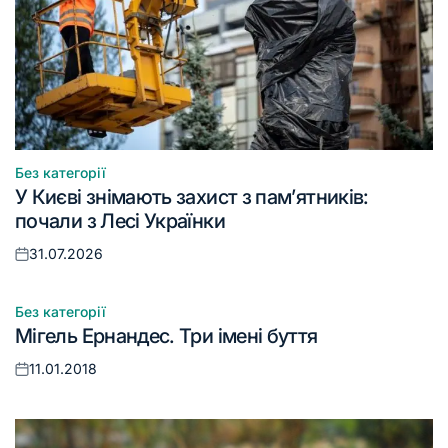
Без категорії
Опублікувати
У Києві знімають захист з пам’ятників:
у
почали з Лесі Українки
31.07.2026
Оприлюднено
Без категорії
Опублікувати
Мігель Ернандес. Три імені буття
у
11.01.2018
Оприлюднено