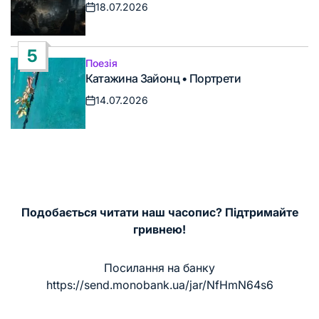
18.07.2026
Дата
запису
5
Поезія
Опублікувати
Катажина Зайонц • Портрети
у
14.07.2026
Дата
запису
Подобається читати наш часопис? Підтримайте
гривнею!
Посилання на банку
https://send.monobank.ua/jar/NfHmN64s6