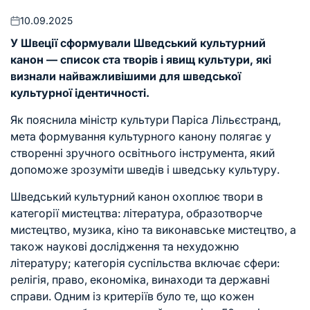
10.09.2025
Оприлюднено
У Швеції сформували Шведський культурний
канон — список ста творів і явищ культури, які
визнали найважливішими для шведської
культурної ідентичності.
Як
пояснила міністр культури Паріса Лільєстранд
,
мета формування культурного канону полягає у
створенні зручного освітнього інструмента, який
допоможе зрозуміти шведів і шведську культуру.
Шведський культурний канон охоплює твори в
категорії мистецтва: література, образотворче
мистецтво, музика, кіно та виконавське мистецтво, а
також наукові дослідження та нехудожню
літературу; категорія суспільства включає сфери:
релігія, право, економіка, винаходи та державні
справи. Одним із критеріїв було те, що кожен