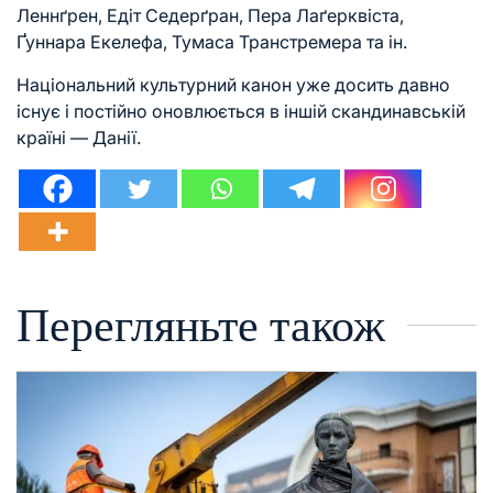
Леннґрен, Едіт Седерґран, Пера Лаґерквіста,
Ґуннара Екелефа
, Тумаса Транстремера та ін.
Національний культурний канон уже досить давно
існує і постійно оновлюється в іншій скандинавській
країні — Данії.
Перегляньте також