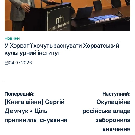
Новини
Опублікувати
У Хорватії хочуть заснувати Хорватський
у
культурний інститут
04.07.2026
Оприлюднено
Навігація
Попередній:
Наступний:
записів
[Книга війни] Сергій
Окупаційна
Демчук • Ціль
російська влада
припинила існування
заборонила
вивчення