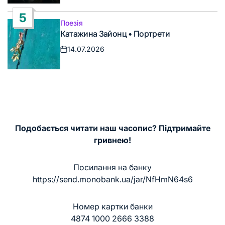
5
Поезія
Опублікувати
Катажина Зайонц • Портрети
у
14.07.2026
Дата
запису
Подобається читати наш часопис? Підтримайте
гривнею!
Посилання на банку
https://send.monobank.ua/jar/NfHmN64s6
Номер картки банки
4874 1000 2666 3388