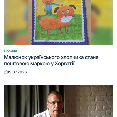
Новини
Опублікувати
Малюнок українського хлопчика стане
у
поштовою маркою у Хорватії
19.07.2026
Оприлюднено