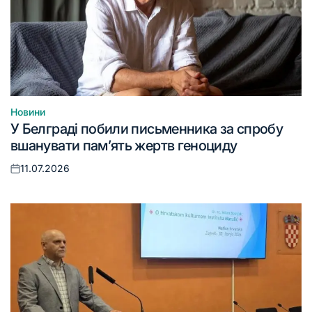
Новини
Опублікувати
У Белграді побили письменника за спробу
у
вшанувати пам’ять жертв геноциду
11.07.2026
Оприлюднено