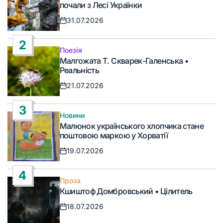
у
почали з Лесі Українки
31.07.2026
Дата
запису
2
Поезія
Опублікувати
Малгожата Т. Скварек-Галенська •
у
Реальність
21.07.2026
Дата
запису
3
Новини
Опублікувати
Малюнок українського хлопчика стане
у
поштовою маркою у Хорватії
19.07.2026
Дата
запису
4
Проза
Опублікувати
Кшиштоф Домбровський • Цілитель
у
18.07.2026
Дата
запису