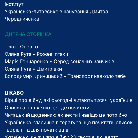
інститут
Українсько-литовське вшанування Дмитра
Чередниченка
ДИТЯЧА СТОРІНКА
Текст-Оверко
Оляна Рута • Рожеві птахи
Марія Гончаренко • Серед сонячних зайчиків
Оляна Рута • Дмитрівки
Володимир Криницький • Транспорт навколо тебе
ЦІКАВО
Вірші про війну, які сьогодні читають тисячі українців
Описова проза: що це і де почитати
Читацький щоденник: як вести і навіщо це потрібно
Українська класична література: що почитати, список
творів і гід для початківців
Українські книги про війну: 20 текстів, які варто