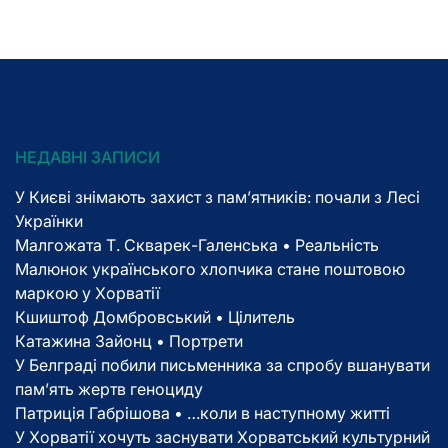
НЕДАВНІ ЗАПИСИ
У Києві знімають захист з пам’ятників: почали з Лесі
Українки
Малгожата Т. Скварек-Галенська • Реальність
Малюнок українського хлопчика стане поштовою
маркою у Хорватії
Кшиштоф Домбровський • Цілитель
Катажина Зайонц • Портрети
У Белграді побили письменника за спробу вшанувати
пам’ять жертв геноциду
Патриція Габрішова • …коли в наступному житті
У Хорватії хочуть заснувати Хорватський культурний