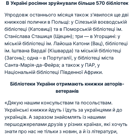
В Україні росіяни зруйнували більше 570 бібліотек
Упродовж останнього місяця також з’явилося ще дві
книжкові полички в Польщі: у Сілезькій воєводській
бібліотеці (Катовиці) та в Поморській бібліотеці ім.
Станіслава Сташиця (Щецин); три — в Угорщині: у
міській бібліотеці ім. Лайоша Катони (Вац), бібліотеці
ім. Іштвана Вардаї (Кішварда) та міській бібліотеці
(Загонь); одна – в Португалії, у бібліотеці міста
Санта-Марія-да-Фейра; а також у ПАР, у
Національній
бібліотеці
Південної Африки.
Бібліотеки України отримають книжки авторів-
ветеранів
«Дякую нашим консульствам та посольствам.
Українські книжки йдуть і їдуть за українцями й до
українців. А заразом знайомлять із нашими
першоджерелами друзів у різних країнах, які хочуть
знати про нас не тільки з новин, а й із літератури,