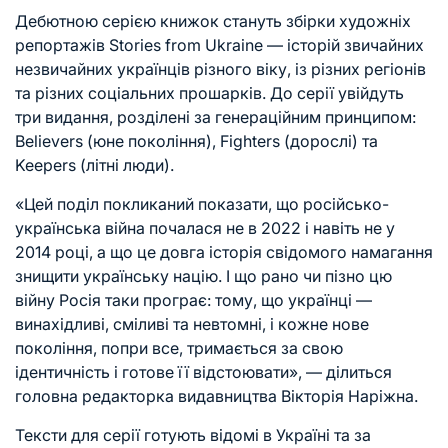
Дебютною серією книжок стануть збірки художніх
репортажів Stories from Ukraine — історій звичайних
незвичайних українців різного віку, із різних регіонів
та різних соціальних прошарків. До серії увійдуть
три видання, розділені за генераційним принципом:
Believers (юне покоління), Fighters (дорослі) та
Keepers (літні люди).
«Цей поділ покликаний показати, що
російсько-
українська війна
почалася не в 2022 і навіть не у
2014 році, а що це довга історія свідомого намагання
знищити українську націю. І що рано чи пізно цю
війну Росія таки програє: тому, що українці —
винахідливі, сміливі та невтомні, і кожне нове
покоління, попри все, тримається за свою
ідентичність і готове її відстоювати», — ділиться
головна редакторка видавництва Вікторія Наріжна.
Тексти для серії готують відомі в Україні та за