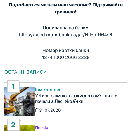
Подобається читати наш часопис? Підтримайте
гривнею!
Посилання на банку
https://send.monobank.ua/jar/NfHmN64s6
Номер картки банки
4874 1000 2666 3388
ОСТАННІ ЗАПИСИ
1
Без категорії
Опублікувати
У Києві знімають захист з пам’ятників:
у
почали з Лесі Українки
31.07.2026
Дата
запису
2
Поезія
Опублікувати