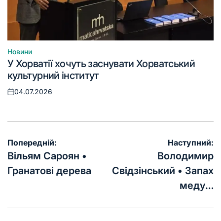
Новини
Опублікувати
У Хорватії хочуть заснувати Хорватський
у
культурний інститут
04.07.2026
Оприлюднено
Навігація
Попередній:
Наступний:
записів
Вільям Сароян •
Володимир
Гранатові дерева
Свідзінський • Запах
меду…