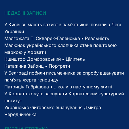
НЕДАВНІ ЗАПИСИ
У Києві знімають захист з пам’ятників: почали з Лесі
Українки
Малгожата Т. Скварек-Галенська • Реальність
Малюнок українського хлопчика стане поштовою
маркою у Хорватії
Кшиштоф Домбровський • Цілитель
Катажина Зайонц • Портрети
У Белграді побили письменника за спробу вшанувати
пам’ять жертв геноциду
Патриція Габрішова • …коли в наступному житті
У Хорватії хочуть заснувати Хорватський культурний
інститут
Українсько-литовське вшанування Дмитра
Чередниченка
ДИТЯЧА СТОРІНКА