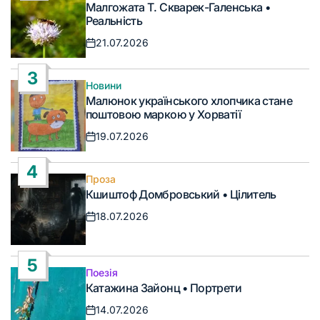
Малгожата Т. Скварек-Галенська •
у
Реальність
21.07.2026
Дата
запису
3
Новини
Опублікувати
Малюнок українського хлопчика стане
у
поштовою маркою у Хорватії
19.07.2026
Дата
запису
4
Проза
Опублікувати
Кшиштоф Домбровський • Цілитель
у
18.07.2026
Дата
запису
5
Поезія
Опублікувати
Катажина Зайонц • Портрети
у
14.07.2026
Дата