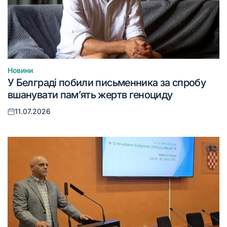
Новини
Опублікувати
У Белграді побили письменника за спробу
у
вшанувати пам’ять жертв геноциду
11.07.2026
Оприлюднено