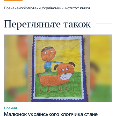
Позначено
бібліотеки
,
Український інститут книги
Перегляньте також
Новини
Опублікувати
Малюнок українського хлопчика стане
у