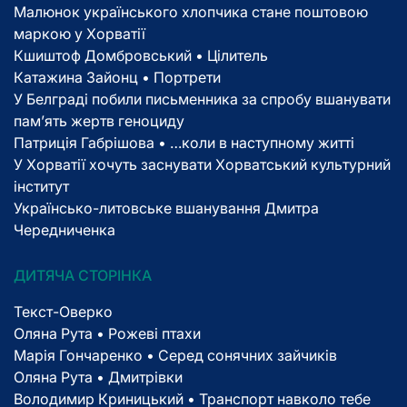
Малюнок українського хлопчика стане поштовою
маркою у Хорватії
Кшиштоф Домбровський • Цілитель
Катажина Зайонц • Портрети
У Белграді побили письменника за спробу вшанувати
пам’ять жертв геноциду
Патриція Габрішова • …коли в наступному житті
У Хорватії хочуть заснувати Хорватський культурний
інститут
Українсько-литовське вшанування Дмитра
Чередниченка
ДИТЯЧА СТОРІНКА
Текст-Оверко
Оляна Рута • Рожеві птахи
Марія Гончаренко • Серед сонячних зайчиків
Оляна Рута • Дмитрівки
Володимир Криницький • Транспорт навколо тебе