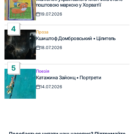
у
поштовою маркою у Хорватії
19.07.2026
Дата
запису
4
Проза
Опублікувати
Кшиштоф Домбровський • Цілитель
у
18.07.2026
Дата
запису
5
Поезія
Опублікувати
Катажина Зайонц • Портрети
у
14.07.2026
Дата
запису
Подобається читати наш часопис? Підтримайте