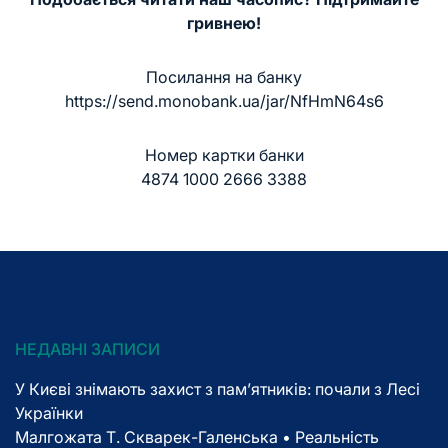
гривнею!
Посилання на банку
https://send.monobank.ua/jar/NfHmN64s6
Номер картки банки
4874 1000 2666 3388
НЕДАВНІ ЗАПИСИ
У Києві знімають захист з пам’ятників: почали з Лесі
Українки
Малгожата Т. Скварек-Галенська • Реальність