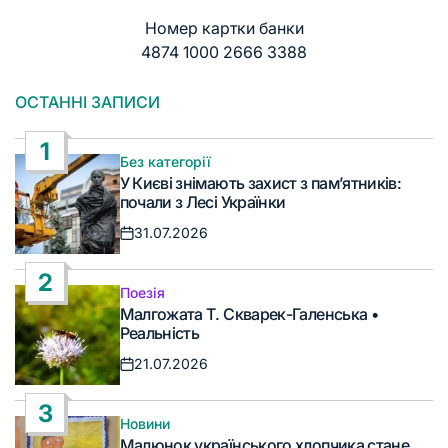
Номер картки банки
4874 1000 2666 3388
ОСТАННІ ЗАПИСИ
1
Без категорії
Опублікувати
У Києві знімають захист з пам’ятників:
у
почали з Лесі Українки
31.07.2026
Дата
запису
2
Поезія
Опублікувати
Малгожата Т. Скварек-Галенська •
у
Реальність
21.07.2026
Дата
запису
3
Новини
Опублікувати
Малюнок українського хлопчика стане