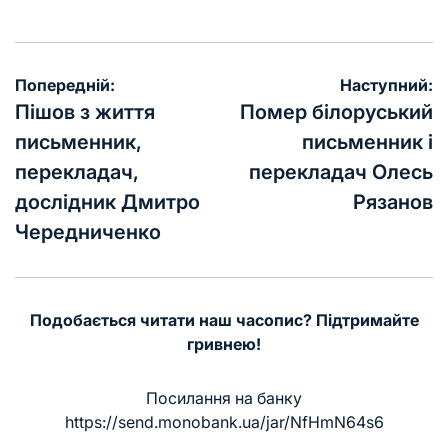
Навігація
Попередній:
Наступний:
записів
Пішов з життя
Помер білоруський
письменник,
письменник і
перекладач,
перекладач Олесь
дослідник Дмитро
Рязанов
Чередниченко
Подобається читати наш часопис? Підтримайте
гривнею!
Посилання на банку
https://send.monobank.ua/jar/NfHmN64s6