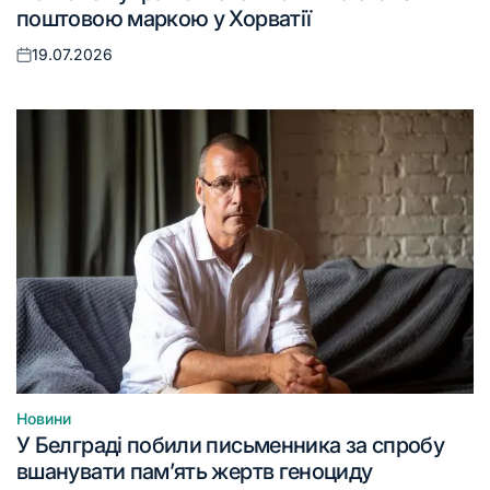
поштовою маркою у Хорватії
19.07.2026
Оприлюднено
Новини
Опублікувати
У Белграді побили письменника за спробу
у
вшанувати пам’ять жертв геноциду