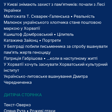
У Києві знімають захист з пам’ятників: почали з Лесі
Українки
Малгожата Т. Скварек-Галенська • Реальність
Малюнок українського хлопчика стане поштовою
маркою у Хорватії
Кшиштоф Домбровський • Цілитель
Катажина Зайонц • Портрети
У Белграді побили письменника за спробу вшанувати
пам’ять жертв геноциду
Патриція Габрішова • …коли в наступному житті
У Хорватії хочуть заснувати Хорватський культурний
інститут
Українсько-литовське вшанування Дмитра
Чередниченка
ДИТЯЧА СТОРІНКА
Текст-Оверко
Оляна Рута • Рожеві птахи