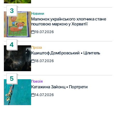
Дата
запису
3
Новини
Опублікувати
Малюнок українського хлопчика стане
у
поштовою маркою у Хорватії
19.07.2026
Дата
запису
4
Проза
Опублікувати
Кшиштоф Домбровський • Цілитель
у
18.07.2026
Дата
запису
5
Поезія
Опублікувати
Катажина Зайонц • Портрети
у
14.07.2026
Дата
запису