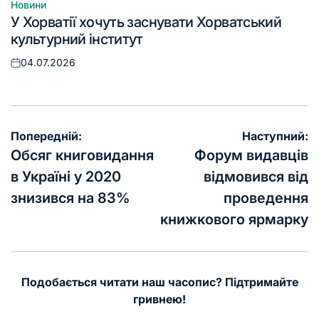
Новини
Опублікувати
У Хорватії хочуть заснувати Хорватський
у
культурний інститут
04.07.2026
Оприлюднено
Навігація
Попередній:
Наступний:
записів
Обсяг книговидання
Форум видавців
в Україні у 2020
відмовився від
знизився на 83%
проведення
книжкового ярмарку
Подобається читати наш часопис? Підтримайте
гривнею!