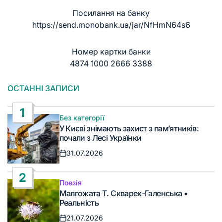
Посилання на банку
https://send.monobank.ua/jar/NfHmN64s6
Номер картки банки
4874 1000 2666 3388
ОСТАННІ ЗАПИСИ
1
Без категорії
Опублікувати
У Києві знімають захист з пам’ятників:
у
почали з Лесі Українки
31.07.2026
Дата
запису
2
Поезія
Опублікувати
Малгожата Т. Скварек-Галенська •
у
Реальність
21.07.2026