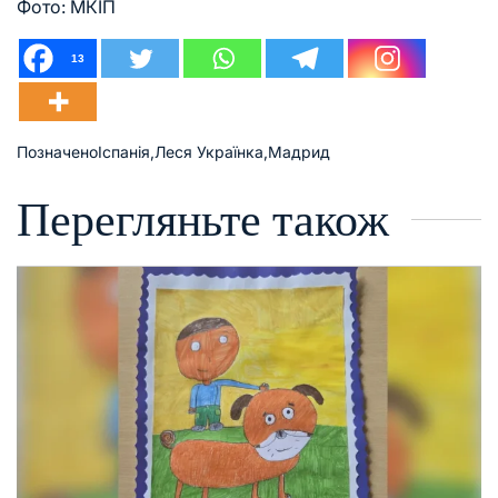
Фото: МКІП
13
Позначено
Іспанія
,
Леся Українка
,
Мадрид
Перегляньте також