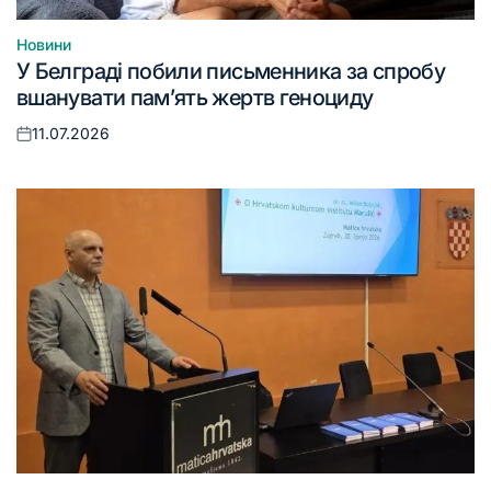
Новини
Опублікувати
У Белграді побили письменника за спробу
у
вшанувати пам’ять жертв геноциду
11.07.2026
Оприлюднено