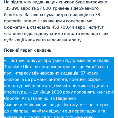
На підтримку видання цих книжок буде витрачено
135 890 євро та 27 000 гривень з державного
бюджету. Загальна сума витрат видавців на 78
проектів, згідно з заявленими попередніми
бюджетами, становить 453 700,44 євро. Інститут
частково відшкодовуватиме витрати видавця після
публікації книжки та надсилання звіту.
Повний перелік видань
«Пілотний конкурс програми підтримки перекладів
Translate Ukraine продемонстрував, що Україна є в
полі інтересу міжнародних видавців. 57 нових
книжок: а це романи, антології, поетичні збірки,
літературний репортаж, гуманітаристика та дитяча
література, — до кінця 2020 року поповнять книгарні
Європи, Азії, Північної та Південної
Америки. Найважливіше для Інституту — це інтерес
до співпраці, який ми відчули від перекладачів та
видавців з усього світу. Існує потужне коло