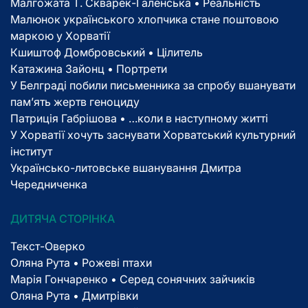
Малгожата Т. Скварек-Галенська • Реальність
Малюнок українського хлопчика стане поштовою
маркою у Хорватії
Кшиштоф Домбровський • Цілитель
Катажина Зайонц • Портрети
У Белграді побили письменника за спробу вшанувати
пам’ять жертв геноциду
Патриція Габрішова • …коли в наступному житті
У Хорватії хочуть заснувати Хорватський культурний
інститут
Українсько-литовське вшанування Дмитра
Чередниченка
ДИТЯЧА СТОРІНКА
Текст-Оверко
Оляна Рута • Рожеві птахи
Марія Гончаренко • Серед сонячних зайчиків
Оляна Рута • Дмитрівки