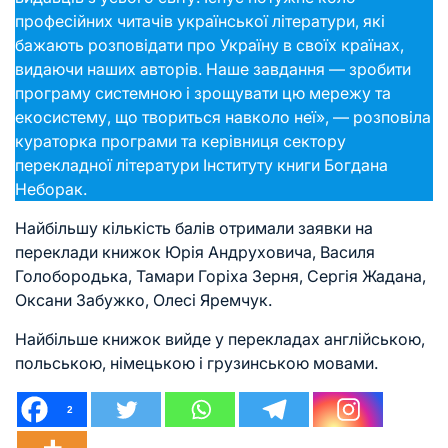
професійних читачів української літератури, які
бажають розповідати про Україну в своїх країнах,
видаючи наших авторів. Наше завдання — зробити
програму системною і зрощувати цю мережу та
екосистему, що твориться навколо неї», — розповіла
кураторка програми та керівниця сектору
перекладної літератури Інституту книги Богдана
Неборак.
Найбільшу кількість балів отримали заявки на
переклади книжок Юрія Андруховича, Василя
Голобородька, Тамари Горіха Зерня, Сергія Жадана,
Оксани Забужко, Олесі Яремчук.
Найбільше книжок вийде у перекладах англійською,
польською, німецькою і грузинською мовами.
2