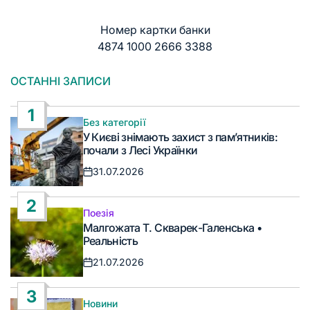
Номер картки банки
4874 1000 2666 3388
ОСТАННІ ЗАПИСИ
1
Без категорії
Опублікувати
У Києві знімають захист з пам’ятників:
у
почали з Лесі Українки
31.07.2026
Дата
запису
2
Поезія
Опублікувати
Малгожата Т. Скварек-Галенська •
у
Реальність
21.07.2026
Дата
запису
3
Новини