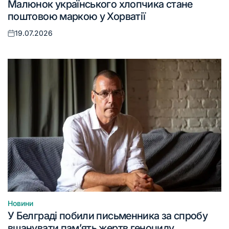
Малюнок українського хлопчика стане
у
поштовою маркою у Хорватії
19.07.2026
Оприлюднено
Новини
Опублікувати
У Белграді побили письменника за спробу
у
вшанувати пам’ять жертв геноциду