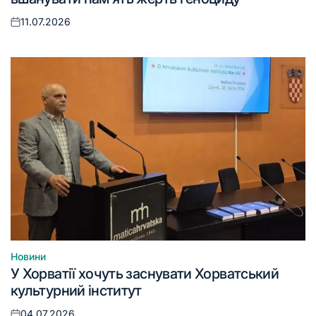
11.07.2026
Оприлюднено
Новини
Опублікувати
У Хорватії хочуть заснувати Хорватський
у
культурний інститут
04.07.2026