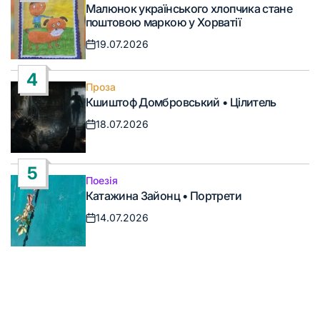
Опублікувати
Малюнок українського хлопчика стане
у
поштовою маркою у Хорватії
19.07.2026
Дата
запису
4
Проза
Опублікувати
Кшиштоф Домбровський • Цілитель
у
18.07.2026
Дата
запису
5
Поезія
Опублікувати
Катажина Зайонц • Портрети
у
14.07.2026
Дата
запису