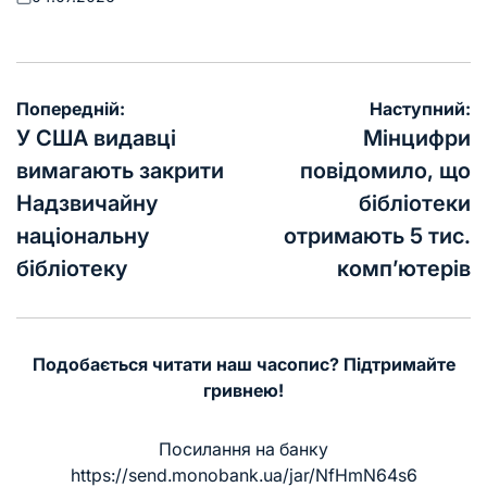
Оприлюднено
Навігація
Попередній:
Наступний:
записів
У США видавці
Мінцифри
вимагають закрити
повідомило, що
Надзвичайну
бібліотеки
національну
отримають 5 тис.
бібліотеку
комп’ютерів
Подобається читати наш часопис? Підтримайте
гривнею!
Посилання на банку
https://send.monobank.ua/jar/NfHmN64s6