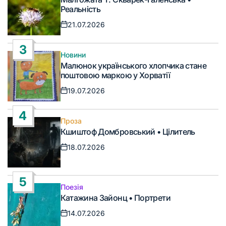
у
Реальність
21.07.2026
Дата
запису
3
Новини
Опублікувати
Малюнок українського хлопчика стане
у
поштовою маркою у Хорватії
19.07.2026
Дата
запису
4
Проза
Опублікувати
Кшиштоф Домбровський • Цілитель
у
18.07.2026
Дата
запису
5
Поезія
Опублікувати
Катажина Зайонц • Портрети
у
14.07.2026
Дата