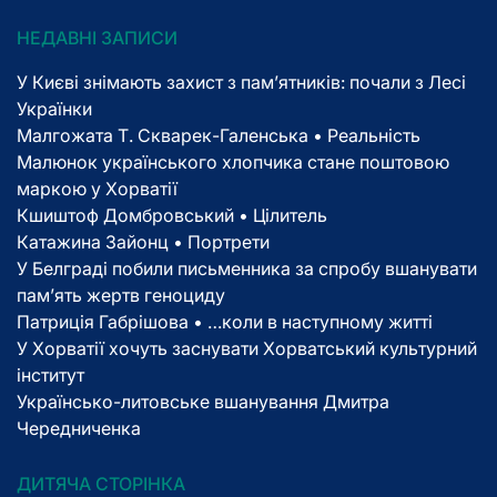
НЕДАВНІ ЗАПИСИ
У Києві знімають захист з пам’ятників: почали з Лесі
Українки
Малгожата Т. Скварек-Галенська • Реальність
Малюнок українського хлопчика стане поштовою
маркою у Хорватії
Кшиштоф Домбровський • Цілитель
Катажина Зайонц • Портрети
У Белграді побили письменника за спробу вшанувати
пам’ять жертв геноциду
Патриція Габрішова • …коли в наступному житті
У Хорватії хочуть заснувати Хорватський культурний
інститут
Українсько-литовське вшанування Дмитра
Чередниченка
ДИТЯЧА СТОРІНКА