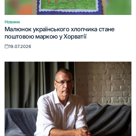
Новини
Опублікувати
Малюнок українського хлопчика стане
у
поштовою маркою у Хорватії
19.07.2026
Оприлюднено