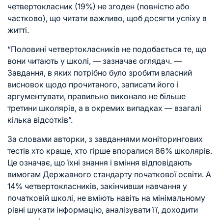
четвертокласник (19%) не згоден (повністю або
частково), що читати важливо, щоб досягти успіху в
житті.
“Половині четвертокласників не подобається те, що
вони читають у школі, — зазначає оглядач. —
Завдання, в яких потрібно було зробити власний
висновок щодо прочитаного, записати його і
аргументувати, правильно виконало не більше
третини школярів, а в окремих випадках — взагалі
кілька відсотків”.
За словами авторки, з завданнями моніторингових
тестів хто краще, хто гірше впоралися 86% школярів.
Це означає, що їхні знання і вміння відповідають
вимогам Державного стандарту початкової освіти. А
14% четвертокласників, закінчивши навчання у
початковій школі, не вміють навіть на мінімальному
рівні шукати інформацію, аналізувати її, доходити