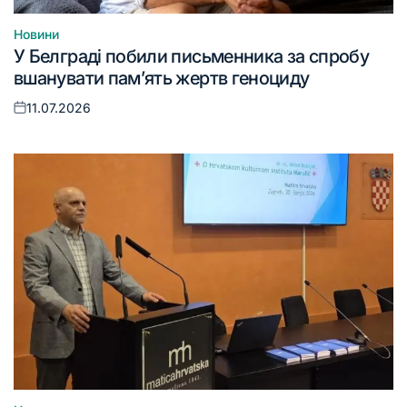
Новини
Опублікувати
У Белграді побили письменника за спробу
у
вшанувати пам’ять жертв геноциду
11.07.2026
Оприлюднено