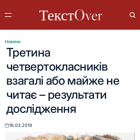
Перейти
ТекстOver
до
вмісту
Новини
Опублікувати
Третина
у
четвертокласників
взагалі або майже не
читає – результати
дослідження
16.03.2019
Оприлюднено