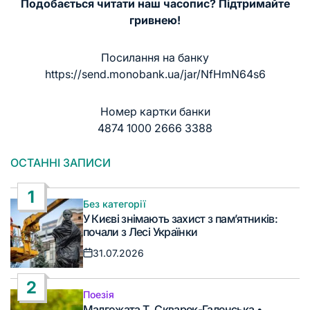
Подобається читати наш часопис? Підтримайте
гривнею!
Посилання на банку
https://send.monobank.ua/jar/NfHmN64s6
Номер картки банки
4874 1000 2666 3388
ОСТАННІ ЗАПИСИ
1
Без категорії
Опублікувати
У Києві знімають захист з пам’ятників:
у
почали з Лесі Українки
31.07.2026
Дата
запису
2
Поезія
Опублікувати
Малгожата Т. Скварек-Галенська •