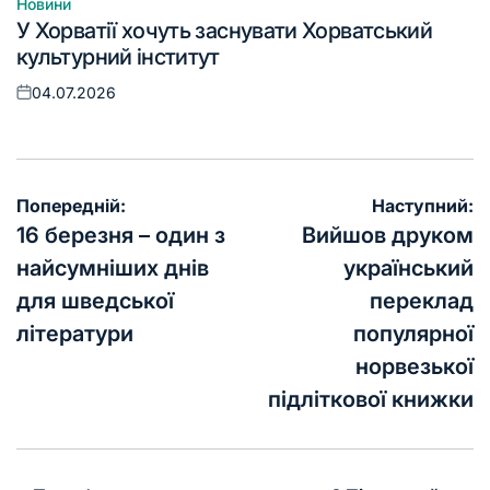
Новини
Опублікувати
У Хорватії хочуть заснувати Хорватський
у
культурний інститут
04.07.2026
Оприлюднено
Навігація
Попередній:
Наступний:
записів
16 березня – один з
Вийшов друком
найсумніших днів
український
для шведської
переклад
літератури
популярної
норвезької
підліткової книжки