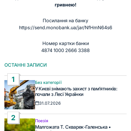
гривнею!
Посилання на банку
https://send.monobank.ua/jar/NfHmN64s6
Номер картки банки
4874 1000 2666 3388
ОСТАННІ ЗАПИСИ
1
Без категорії
Опублікувати
У Києві знімають захист з пам’ятників:
у
почали з Лесі Українки
31.07.2026
Дата
запису
2
Поезія
Опублікувати
Малгожата Т. Скварек-Галенська •
у