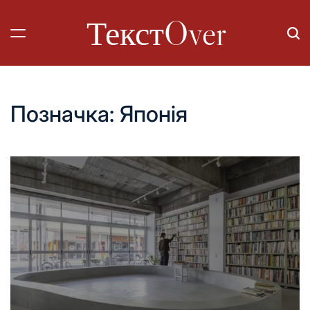
Перейти
ТекстOver
до
вмісту
Позначка:
Японія