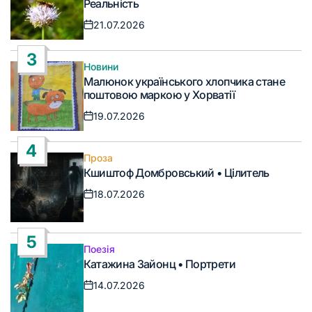
Реальність
21.07.2026
Дата
запису
3
Новини
Опублікувати
Малюнок українського хлопчика стане
у
поштовою маркою у Хорватії
19.07.2026
Дата
запису
4
Проза
Опублікувати
Кшиштоф Домбровський • Цілитель
у
18.07.2026
Дата
запису
5
Поезія
Опублікувати
Катажина Зайонц • Портрети
у
14.07.2026
Дата
запису