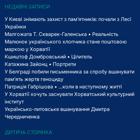
НЕДАВНІ ЗАПИСИ
У Києві знімають захист з пам’ятників: почали з Лесі
Українки
Малгожата Т. Скварек-Галенська • Реальність
Малюнок українського хлопчика стане поштовою
маркою у Хорватії
Кшиштоф Домбровський • Цілитель
Катажина Зайонц • Портрети
У Белграді побили письменника за спробу вшанувати
пам’ять жертв геноциду
Патриція Габрішова • …коли в наступному житті
У Хорватії хочуть заснувати Хорватський культурний
інститут
Українсько-литовське вшанування Дмитра
Чередниченка
ДИТЯЧА СТОРІНКА