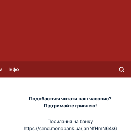
м
Інфо
Подобається читати наш часопис?
Підтримайте гривнею!
Посилання на банку
https://send.monobank.ua/jar/NfHmN64s6