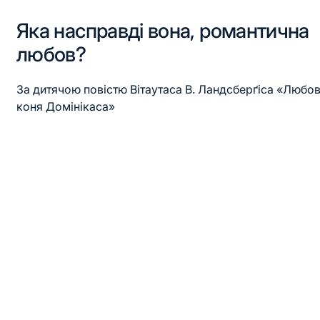
Яка насправді вона, романтична
любов?
За дитячою повістю Вітаутаса В. Ландсберґіса «Любо
коня Домінікаса»