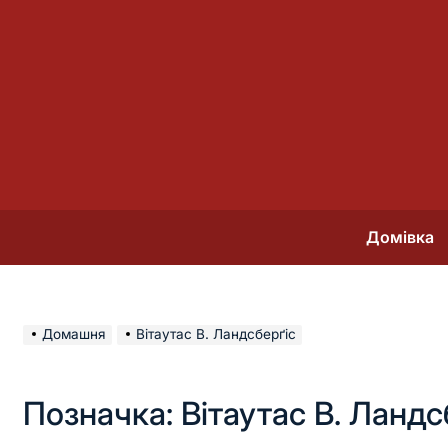
Перейти
до
вмісту
Домівка
Домашня
Вітаутас В. Ландсберґіс
Позначка:
Вітаутас В. Ландс