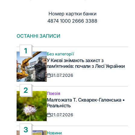
Номер картки банки
4874 1000 2666 3388
ОСТАННІ ЗАПИСИ
1
Без категорії
Опублікувати
У Києві знімають захист з
у
пам’ятників: почали з Лесі Українки
31.07.2026
Дата
запису
2
Поезія
Опублікувати
Малгожата Т. Скварек-Галенська •
у
Реальність
21.07.2026
Дата
запису
3
Новини