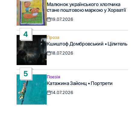
Опублікувати
Малюнок українського хлопчика
у
стане поштовою маркою у Хорватії
19.07.2026
Дата
запису
4
Проза
Опублікувати
Кшиштоф Домбровський • Цілитель
у
18.07.2026
Дата
запису
5
Поезія
Опублікувати
Катажина Зайонц • Портрети
у
14.07.2026
Дата
запису