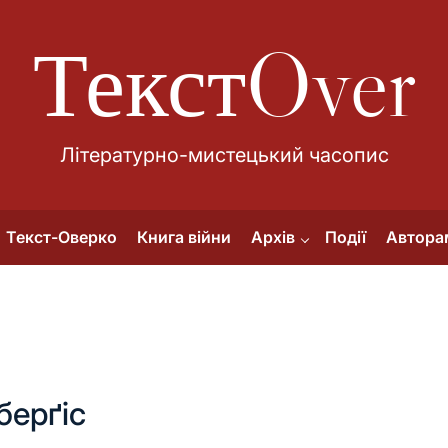
ТекстOver
Літературно-мистецький часопис
Текст-Оверко
Книга війни
Архів
Події
Автора
берґіс