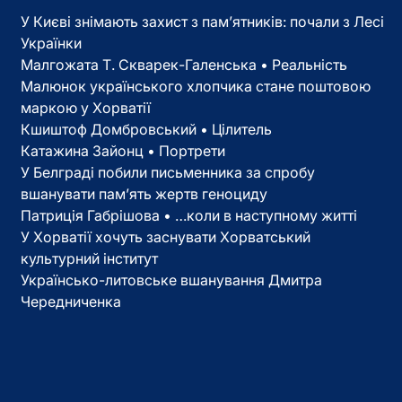
У Києві знімають захист з пам’ятників: почали з Лесі
Українки
Малгожата Т. Скварек-Галенська • Реальність
Малюнок українського хлопчика стане поштовою
маркою у Хорватії
Кшиштоф Домбровський • Цілитель
Катажина Зайонц • Портрети
У Белграді побили письменника за спробу
вшанувати пам’ять жертв геноциду
Патриція Габрішова • …коли в наступному житті
У Хорватії хочуть заснувати Хорватський
культурний інститут
Українсько-литовське вшанування Дмитра
Чередниченка