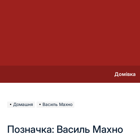
Перейти
до
вмісту
Домівка
Домашня
Василь Махно
Позначка:
Василь Махно