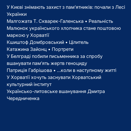
У Києві знімають захист з пам’ятників: почали з Лесі
Українки
Малгожата Т. Скварек-Галенська • Реальність
Малюнок українського хлопчика стане поштовою
маркою у Хорватії
Кшиштоф Домбровський • Цілитель
Катажина Зайонц • Портрети
У Белграді побили письменника за спробу
вшанувати пам’ять жертв геноциду
Патриція Габрішова • …коли в наступному житті
У Хорватії хочуть заснувати Хорватський
культурний інститут
Українсько-литовське вшанування Дмитра
Чередниченка