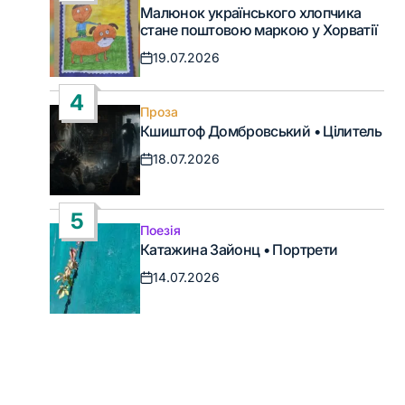
Опублікувати
Малюнок українського хлопчика
у
стане поштовою маркою у Хорватії
19.07.2026
Дата
запису
4
Проза
Опублікувати
Кшиштоф Домбровський • Цілитель
у
18.07.2026
Дата
запису
5
Поезія
Опублікувати
Катажина Зайонц • Портрети
у
14.07.2026
Дата
запису