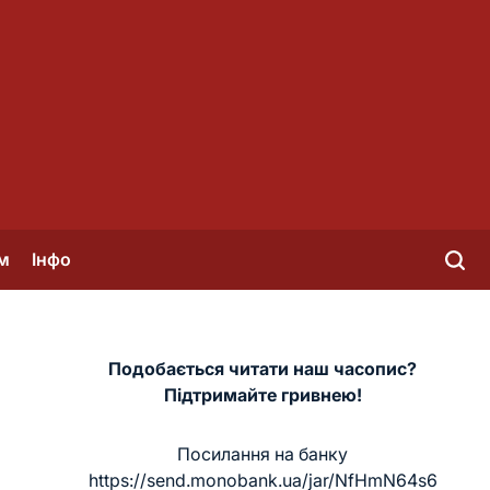
м
Інфо
Подобається читати наш часопис?
Підтримайте гривнею!
Посилання на банку
https://send.monobank.ua/jar/NfHmN64s6