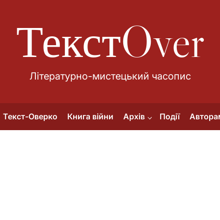
ТекстOver
Літературно-мистецький часопис
Текст-Оверко
Книга війни
Архів
Події
Автора