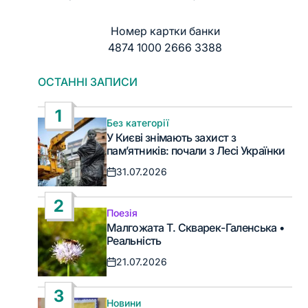
Номер картки банки
4874 1000 2666 3388
ОСТАННІ ЗАПИСИ
1
Без категорії
Опублікувати
У Києві знімають захист з
у
пам’ятників: почали з Лесі Українки
31.07.2026
Дата
запису
2
Поезія
Опублікувати
Малгожата Т. Скварек-Галенська •
у
Реальність
21.07.2026
Дата
запису
3
Новини