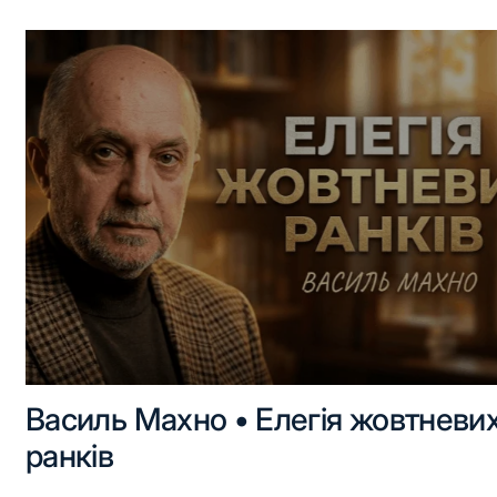
Василь Махно • Елегія жовтневи
ранків