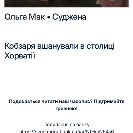
Ольга Мак • Суджена
Кобзаря вшанували в столиці
Хорватії
Подобається читати наш часопис? Підтримайте
гривнею!
Посилання на банку
https://send.monobank.ua/jar/NfHmN64s6