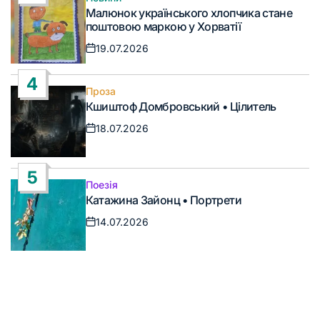
Опублікувати
Малюнок українського хлопчика стане
у
поштовою маркою у Хорватії
19.07.2026
Дата
запису
4
Проза
Опублікувати
Кшиштоф Домбровський • Цілитель
у
18.07.2026
Дата
запису
5
Поезія
Опублікувати
Катажина Зайонц • Портрети
у
14.07.2026
Дата
запису