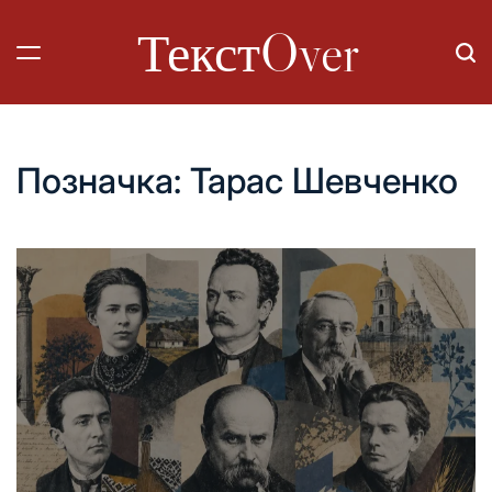
Перейти
ТекстOver
до
вмісту
Позначка:
Тарас Шевченко