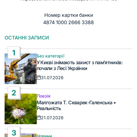
Номер картки банки
4874 1000 2666 3388
ОСТАННІ ЗАПИСИ
1
Без категорії
Опублікувати
У Києві знімають захист з пам’ятників:
у
почали з Лесі Українки
31.07.2026
Дата
запису
2
Поезія
Опублікувати
Малгожата Т. Скварек-Галенська •
у
Реальність
21.07.2026
Дата
запису
3
Новини