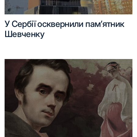
У Сербії осквернили пам’ятник
Шевченку