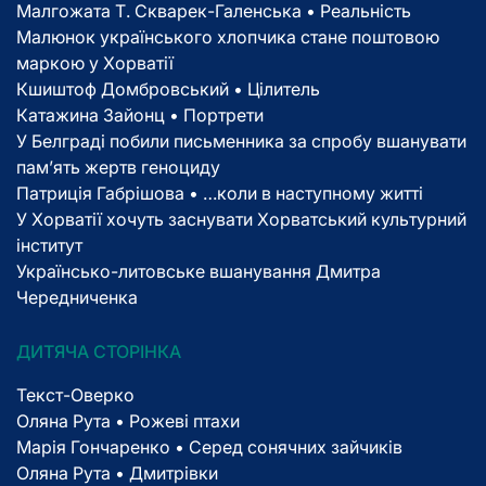
Малгожата Т. Скварек-Галенська • Реальність
Малюнок українського хлопчика стане поштовою
маркою у Хорватії
Кшиштоф Домбровський • Цілитель
Катажина Зайонц • Портрети
У Белграді побили письменника за спробу вшанувати
пам’ять жертв геноциду
Патриція Габрішова • …коли в наступному житті
У Хорватії хочуть заснувати Хорватський культурний
інститут
Українсько-литовське вшанування Дмитра
Чередниченка
ДИТЯЧА СТОРІНКА
Текст-Оверко
Оляна Рута • Рожеві птахи
Марія Гончаренко • Серед сонячних зайчиків
Оляна Рута • Дмитрівки