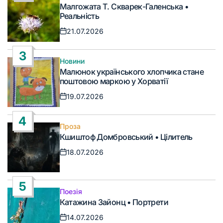
Опублікувати
Малгожата Т. Скварек-Галенська •
у
Реальність
21.07.2026
Дата
запису
3
Новини
Опублікувати
Малюнок українського хлопчика стане
у
поштовою маркою у Хорватії
19.07.2026
Дата
запису
4
Проза
Опублікувати
Кшиштоф Домбровський • Цілитель
у
18.07.2026
Дата
запису
5
Поезія
Опублікувати
Катажина Зайонц • Портрети
у
14.07.2026
Дата