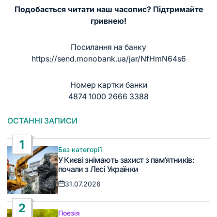
Подобається читати наш часопис? Підтримайте
гривнею!
Посилання на банку
https://send.monobank.ua/jar/NfHmN64s6
Номер картки банки
4874 1000 2666 3388
ОСТАННІ ЗАПИСИ
1
Без категорії
Опублікувати
У Києві знімають захист з пам’ятників:
у
почали з Лесі Українки
31.07.2026
Дата
запису
2
Поезія