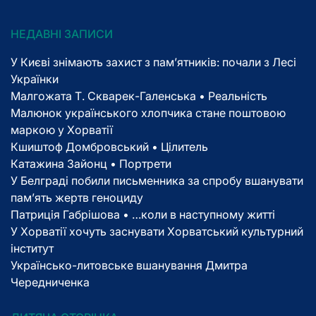
НЕДАВНІ ЗАПИСИ
У Києві знімають захист з пам’ятників: почали з Лесі
Українки
Малгожата Т. Скварек-Галенська • Реальність
Малюнок українського хлопчика стане поштовою
маркою у Хорватії
Кшиштоф Домбровський • Цілитель
Катажина Зайонц • Портрети
У Белграді побили письменника за спробу вшанувати
пам’ять жертв геноциду
Патриція Габрішова • …коли в наступному житті
У Хорватії хочуть заснувати Хорватський культурний
інститут
Українсько-литовське вшанування Дмитра
Чередниченка