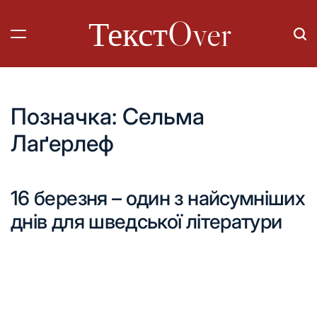
Перейти
ТекстOver
до
вмісту
Позначка:
Сельма
Лаґерлеф
16 березня – один з найсумніших
днів для шведської літератури