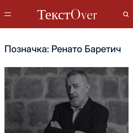
Перейти
ТекстOver
до
вмісту
Позначка:
Ренато Баретич