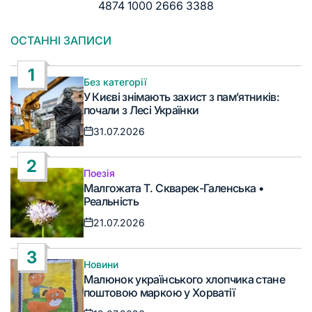
4874 1000 2666 3388
ОСТАННІ ЗАПИСИ
1
Без категорії
Опублікувати
У Києві знімають захист з пам’ятників:
у
почали з Лесі Українки
31.07.2026
Дата
запису
2
Поезія
Опублікувати
Малгожата Т. Скварек-Галенська •
у
Реальність
21.07.2026
Дата
запису
3
Новини
Опублікувати
Малюнок українського хлопчика стане
у
поштовою маркою у Хорватії