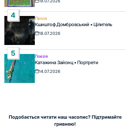
19.07.2026
Дата
запису
4
Проза
Опублікувати
Кшиштоф Домбровський • Цілитель
у
18.07.2026
Дата
запису
5
Поезія
Опублікувати
Катажина Зайонц • Портрети
у
14.07.2026
Дата
запису
Подобається читати наш часопис? Підтримайте
гривнею!