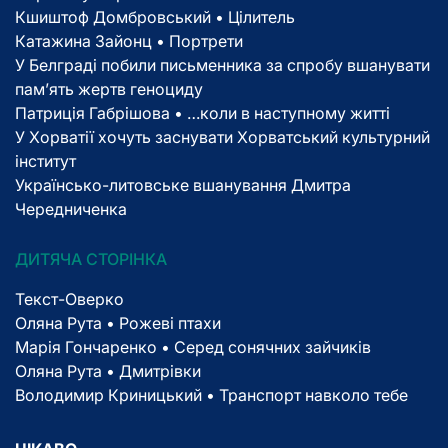
Кшиштоф Домбровський • Цілитель
Катажина Зайонц • Портрети
У Белграді побили письменника за спробу вшанувати
пам’ять жертв геноциду
Патриція Габрішова • …коли в наступному житті
У Хорватії хочуть заснувати Хорватський культурний
інститут
Українсько-литовське вшанування Дмитра
Чередниченка
ДИТЯЧА СТОРІНКА
Текст-Оверко
Оляна Рута • Рожеві птахи
Марія Гончаренко • Серед сонячних зайчиків
Оляна Рута • Дмитрівки
Володимир Криницький • Транспорт навколо тебе