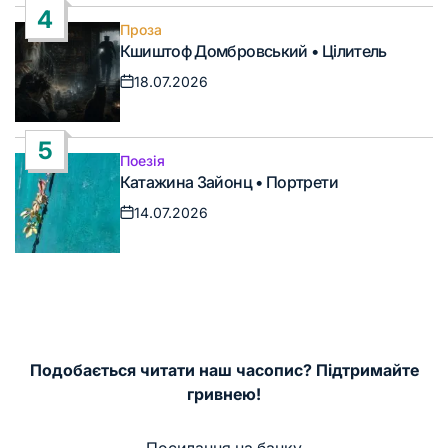
4
Проза
Опублікувати
Кшиштоф Домбровський • Цілитель
у
18.07.2026
Дата
запису
5
Поезія
Опублікувати
Катажина Зайонц • Портрети
у
14.07.2026
Дата
запису
Подобається читати наш часопис? Підтримайте
гривнею!
Посилання на банку