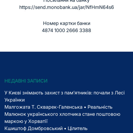
https://send.monobank.ua/jar/NfHmN64s6
Номер картки банки
4874 1000 2666 3388
НЕДАВНІ ЗАПИСИ
У Києві знімають захист з пам’ятників: почали з Лесі
Українки
Малгожата Т. Скварек-Галенська • Реальність
Малюнок українського хлопчика стане поштовою
маркою у Хорватії
Кшиштоф Домбровський • Цілитель