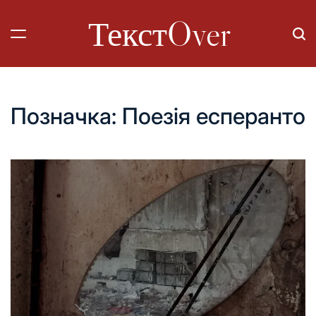
Перейти
ТекстOver
до
вмісту
Позначка:
Поезія есперанто