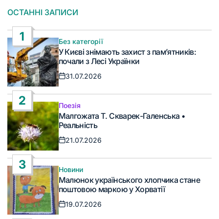
ОСТАННІ ЗАПИСИ
1
Без категорії
Опублікувати
У Києві знімають захист з пам’ятників:
у
почали з Лесі Українки
31.07.2026
Дата
запису
2
Поезія
Опублікувати
Малгожата Т. Скварек-Галенська •
у
Реальність
21.07.2026
Дата
запису
3
Новини
Опублікувати
Малюнок українського хлопчика стане
у
поштовою маркою у Хорватії
19.07.2026
Дата
запису