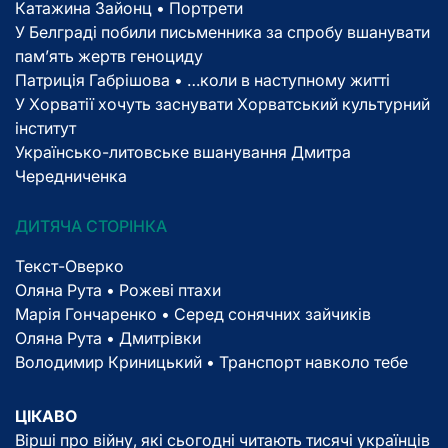
Катажина Зайонц • Портрети
У Белграді побили письменника за спробу вшанувати
пам’ять жертв геноциду
Патриція Габрішова • …коли в наступному житті
У Хорватії хочуть заснувати Хорватський культурний
інститут
Українсько-литовське вшанування Дмитра
Чередниченка
ДИТЯЧА СТОРІНКА
Текст-Оверко
Оляна Рута • Рожеві птахи
Марія Гончаренко • Серед сонячних зайчиків
Оляна Рута • Дмитрівки
Володимир Криницький • Транспорт навколо тебе
ЦІКАВО
Вірші про війну, які сьогодні читають тисячі українців