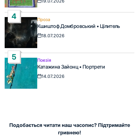
19.07.2026
Дата
запису
4
Проза
Опублікувати
Кшиштоф Домбровський • Цілитель
у
18.07.2026
Дата
запису
5
Поезія
Опублікувати
Катажина Зайонц • Портрети
у
14.07.2026
Дата
запису
Подобається читати наш часопис? Підтримайте
гривнею!