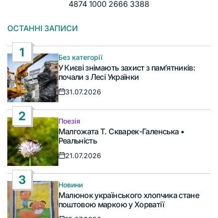
4874 1000 2666 3388
ОСТАННІ ЗАПИСИ
1
Без категорії
Опублікувати
У Києві знімають захист з пам’ятників:
у
почали з Лесі Українки
31.07.2026
Дата
запису
2
Поезія
Опублікувати
Малгожата Т. Скварек-Галенська •
у
Реальність
21.07.2026
Дата
запису
3
Новини
Опублікувати
Малюнок українського хлопчика стане
у
поштовою маркою у Хорватії