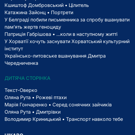
Кшиштоф Домбровський • Цілитель
Катажина Зайонц • Портрети
У Белграді побили письменника за спробу вшанувати
пам’ять жертв геноциду
Патриція Габрішова • …коли в наступному житті
У Хорватії хочуть заснувати Хорватський культурний
інститут
Українсько-литовське вшанування Дмитра
Чередниченка
ДИТЯЧА СТОРІНКА
Текст-Оверко
Оляна Рута • Рожеві птахи
Марія Гончаренко • Серед сонячних зайчиків
Оляна Рута • Дмитрівки
Володимир Криницький • Транспорт навколо тебе