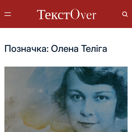
Перейти
ТекстOver
до
вмісту
Позначка:
Олена Теліга