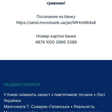
гривнею!
Посилання на банку
https://send.monobank.ua/jar/NfHmN64s6
Номер картки банки
4874 1000 2666 3388
НЕДАВНІ ЗАПИСИ
У Києві знімають захист з пам’ятників: почали з Лесі
Українки
Малгожата Т. Скварек-Галенська • Реальність