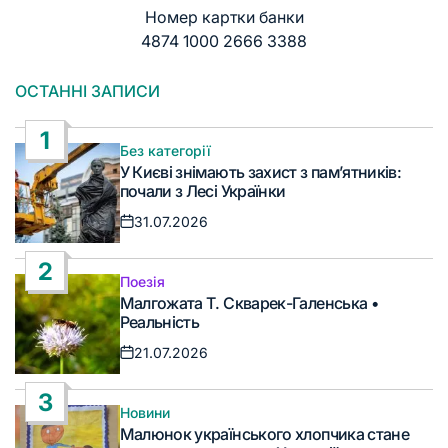
Номер картки банки
4874 1000 2666 3388
ОСТАННІ ЗАПИСИ
1
Без категорії
Опублікувати
У Києві знімають захист з пам’ятників:
у
почали з Лесі Українки
31.07.2026
Дата
запису
2
Поезія
Опублікувати
Малгожата Т. Скварек-Галенська •
у
Реальність
21.07.2026
Дата
запису
3
Новини
Опублікувати
Малюнок українського хлопчика стане
у