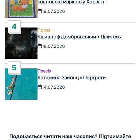
поштовою маркою у Хорватії
19.07.2026
Дата
запису
4
Проза
Опублікувати
Кшиштоф Домбровський • Цілитель
у
18.07.2026
Дата
запису
5
Поезія
Опублікувати
Катажина Зайонц • Портрети
у
14.07.2026
Дата
запису
Подобається читати наш часопис? Підтримайте