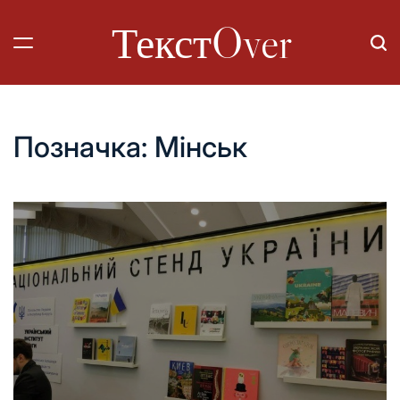
Перейти
ТекстOver
до
вмісту
Позначка:
Мінськ