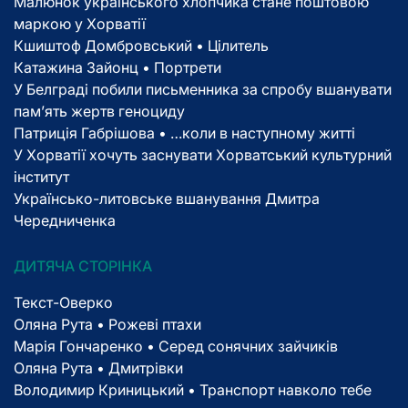
Малюнок українського хлопчика стане поштовою
маркою у Хорватії
Кшиштоф Домбровський • Цілитель
Катажина Зайонц • Портрети
У Белграді побили письменника за спробу вшанувати
пам’ять жертв геноциду
Патриція Габрішова • …коли в наступному житті
У Хорватії хочуть заснувати Хорватський культурний
інститут
Українсько-литовське вшанування Дмитра
Чередниченка
ДИТЯЧА СТОРІНКА
Текст-Оверко
Оляна Рута • Рожеві птахи
Марія Гончаренко • Серед сонячних зайчиків
Оляна Рута • Дмитрівки
Володимир Криницький • Транспорт навколо тебе