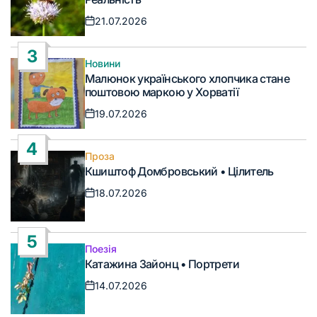
21.07.2026
Дата
запису
3
Новини
Опублікувати
Малюнок українського хлопчика стане
у
поштовою маркою у Хорватії
19.07.2026
Дата
запису
4
Проза
Опублікувати
Кшиштоф Домбровський • Цілитель
у
18.07.2026
Дата
запису
5
Поезія
Опублікувати
Катажина Зайонц • Портрети
у
14.07.2026
Дата
запису