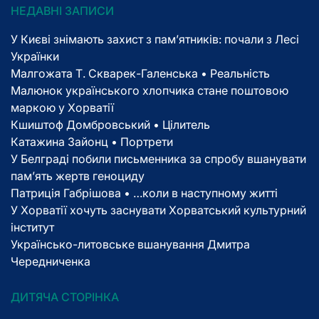
НЕДАВНІ ЗАПИСИ
У Києві знімають захист з пам’ятників: почали з Лесі
Українки
Малгожата Т. Скварек-Галенська • Реальність
Малюнок українського хлопчика стане поштовою
маркою у Хорватії
Кшиштоф Домбровський • Цілитель
Катажина Зайонц • Портрети
У Белграді побили письменника за спробу вшанувати
пам’ять жертв геноциду
Патриція Габрішова • …коли в наступному житті
У Хорватії хочуть заснувати Хорватський культурний
інститут
Українсько-литовське вшанування Дмитра
Чередниченка
ДИТЯЧА СТОРІНКА