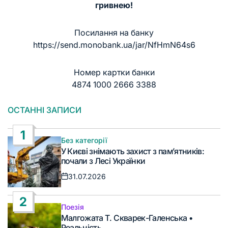
гривнею!
Посилання на банку
https://send.monobank.ua/jar/NfHmN64s6
Номер картки банки
4874 1000 2666 3388
ОСТАННІ ЗАПИСИ
1
Без категорії
Опублікувати
У Києві знімають захист з пам’ятників:
у
почали з Лесі Українки
31.07.2026
Дата
запису
2
Поезія
Опублікувати
Малгожата Т. Скварек-Галенська •
у
Реальність