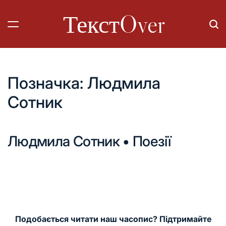
Перейти
ТекстOver
до
вмісту
Позначка:
Людмила
Сотник
Людмила Сотник • Поезії
Подобається читати наш часопис? Підтримайте