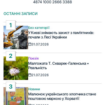
4874 1000 2666 3388
ОСТАННІ ЗАПИСИ
1
Без категорії
Опублікувати
У Києві знімають захист з пам’ятників:
у
почали з Лесі Українки
31.07.2026
Дата
запису
2
Поезія
Опублікувати
Малгожата Т. Скварек-Галенська •
у
Реальність
21.07.2026
Дата
запису
3
Новини
Опублікувати
Малюнок українського хлопчика стане
у
поштовою маркою у Хорватії