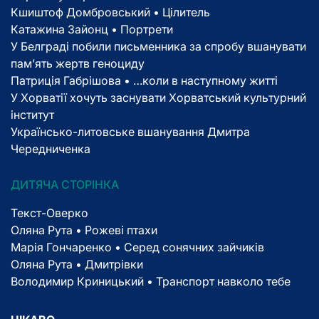
Кшиштоф Домбровський • Цілитель
Катажина Зайонц • Портрети
У Белграді побили письменника за спробу вшанувати
пам’ять жертв геноциду
Патриція Габрішова • …коли в наступному житті
У Хорватії хочуть заснувати Хорватський культурний
інститут
Українсько-литовське вшанування Дмитра
Чередниченка
ДИТЯЧА СТОРІНКА
Текст-Оверко
Оляна Рута • Рожеві птахи
Марія Гончаренко • Серед сонячних зайчиків
Оляна Рута • Дмитрівки
Володимир Криницький • Транспорт навколо тебе