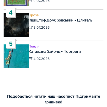
19.07.2026
Дата
запису
4
Проза
Опублікувати
Кшиштоф Домбровський • Цілитель
у
18.07.2026
Дата
запису
5
Поезія
Опублікувати
Катажина Зайонц • Портрети
у
14.07.2026
Дата
запису
Подобається читати наш часопис? Підтримайте
гривнею!