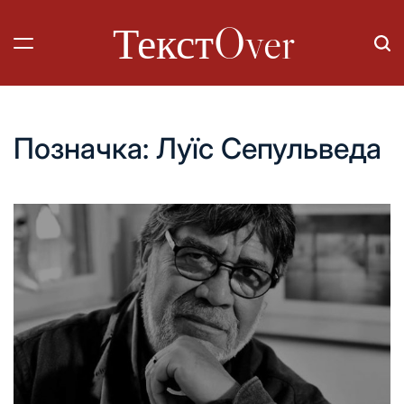
Перейти
ТекстOver
до
вмісту
Позначка:
Луїс Сепульведа