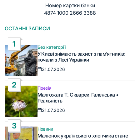
Номер картки банки
4874 1000 2666 3388
ОСТАННІ ЗАПИСИ
1
Без категорії
Опублікувати
У Києві знімають захист з пам’ятників:
у
почали з Лесі Українки
31.07.2026
Дата
запису
2
Поезія
Опублікувати
Малгожата Т. Скварек-Галенська •
у
Реальність
21.07.2026
Дата
запису
3
Новини
Опублікувати
Малюнок українського хлопчика стане
у