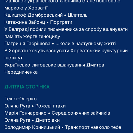
Малюнок українського хлопчика стане поштовою
маркою у Хорватії
Кшиштоф Домбровський • Цілитель
Катажина Зайонц • Портрети
У Белграді побили письменника за спробу вшанувати
пам’ять жертв геноциду
Патриція Габрішова • …коли в наступному житті
У Хорватії хочуть заснувати Хорватський культурний
інститут
Українсько-литовське вшанування Дмитра
Чередниченка
ДИТЯЧА СТОРІНКА
Текст-Оверко
Оляна Рута • Рожеві птахи
Марія Гончаренко • Серед сонячних зайчиків
Оляна Рута • Дмитрівки
Володимир Криницький • Транспорт навколо тебе