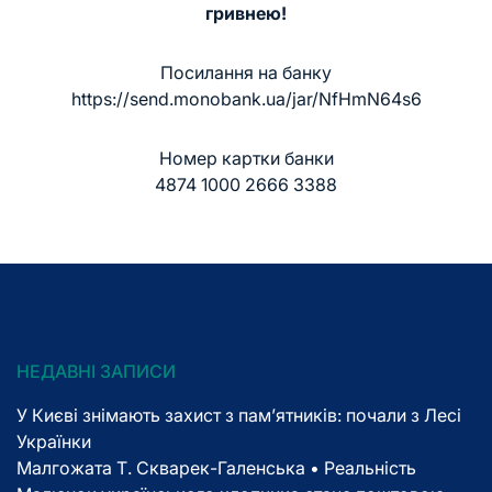
гривнею!
Посилання на банку
https://send.monobank.ua/jar/NfHmN64s6
Номер картки банки
4874 1000 2666 3388
НЕДАВНІ ЗАПИСИ
У Києві знімають захист з пам’ятників: почали з Лесі
Українки
Малгожата Т. Скварек-Галенська • Реальність