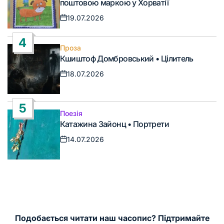
поштовою маркою у Хорватії
19.07.2026
Дата
запису
4
Проза
Опублікувати
Кшиштоф Домбровський • Цілитель
у
18.07.2026
Дата
запису
5
Поезія
Опублікувати
Катажина Зайонц • Портрети
у
14.07.2026
Дата
запису
Подобається читати наш часопис? Підтримайте