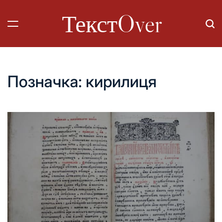
Перейти
ТекстOver
до
вмісту
Позначка:
кирилиця