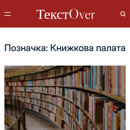
Перейти
ТекстOver
до
вмісту
Позначка:
Книжкова палата