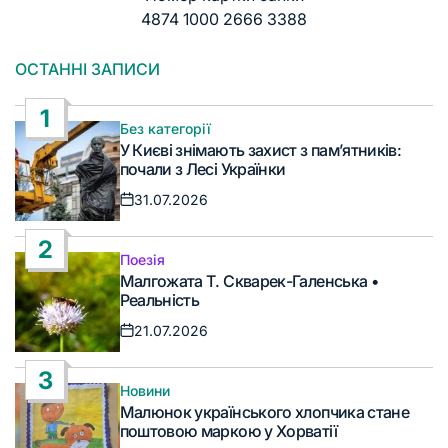
4874 1000 2666 3388
ОСТАННІ ЗАПИСИ
1
Без категорії
Опублікувати
У Києві знімають захист з пам’ятників:
у
почали з Лесі Українки
31.07.2026
Дата
запису
2
Поезія
Опублікувати
Малгожата Т. Скварек-Галенська •
у
Реальність
21.07.2026
Дата
запису
3
Новини
Опублікувати
Малюнок українського хлопчика стане
у
поштовою маркою у Хорватії