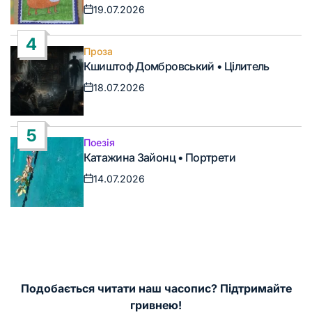
19.07.2026
Дата
запису
4
Проза
Опублікувати
Кшиштоф Домбровський • Цілитель
у
18.07.2026
Дата
запису
5
Поезія
Опублікувати
Катажина Зайонц • Портрети
у
14.07.2026
Дата
запису
Подобається читати наш часопис? Підтримайте
гривнею!