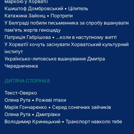
маркою у Хорватії
Кшиштоф Домбровський • Цілитель
Катажина Зайонц • Портрети
У Белграді побили письменника за спробу вшанувати
пам’ять жертв геноциду
Патриція Габрішова • …коли в наступному житті
У Хорватії хочуть заснувати Хорватський культурний
інститут
Українсько-литовське вшанування Дмитра
Чередниченка
ДИТЯЧА СТОРІНКА
Текст-Оверко
Оляна Рута • Рожеві птахи
Марія Гончаренко • Серед сонячних зайчиків
Оляна Рута • Дмитрівки
Володимир Криницький • Транспорт навколо тебе