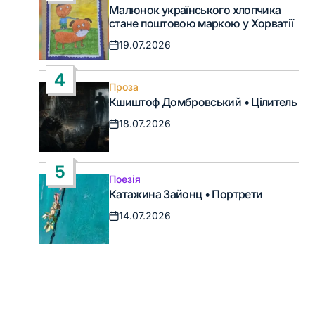
Опублікувати
Малюнок українського хлопчика
у
стане поштовою маркою у Хорватії
19.07.2026
Дата
запису
4
Проза
Опублікувати
Кшиштоф Домбровський • Цілитель
у
18.07.2026
Дата
запису
5
Поезія
Опублікувати
Катажина Зайонц • Портрети
у
14.07.2026
Дата
запису