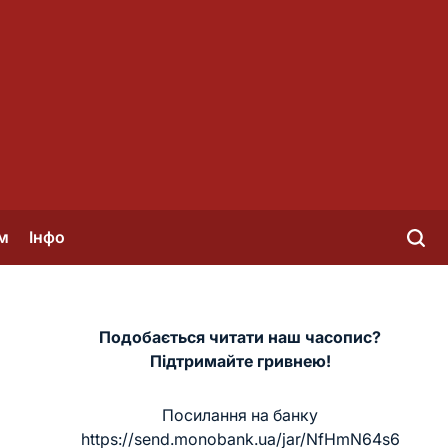
м
Інфо
Подобається читати наш часопис?
Підтримайте гривнею!
Посилання на банку
https://send.monobank.ua/jar/NfHmN64s6