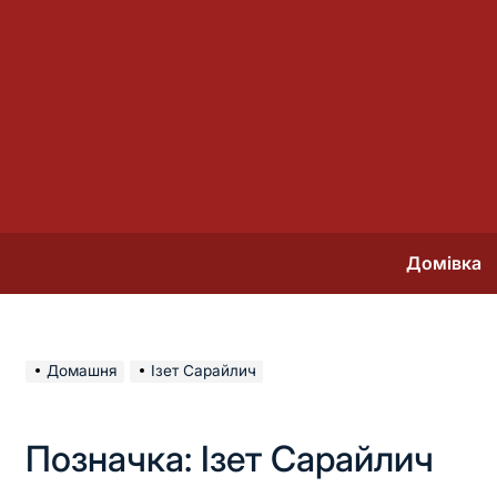
Перейти
до
вмісту
Домівка
Домашня
Ізет Сарайлич
Позначка:
Ізет Сарайлич