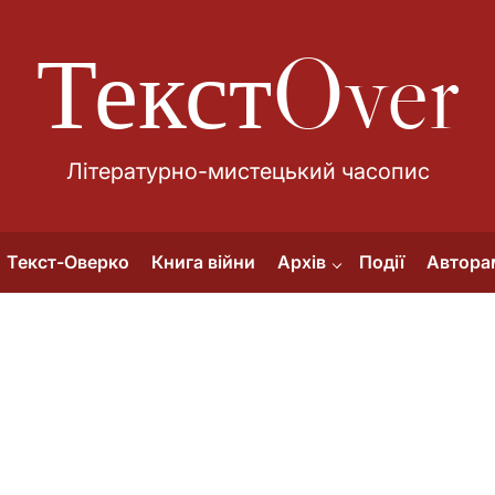
ТекстOver
Літературно-мистецький часопис
Текст-Оверко
Книга війни
Архів
Події
Автора