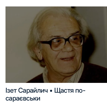
Ізет Сарайлич • Щастя по-
сараєвськи