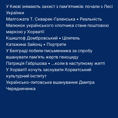
У Києві знімають захист з пам’ятників: почали з Лесі
Українки
Малгожата Т. Скварек-Галенська • Реальність
Малюнок українського хлопчика стане поштовою
маркою у Хорватії
Кшиштоф Домбровський • Цілитель
Катажина Зайонц • Портрети
У Белграді побили письменника за спробу
вшанувати пам’ять жертв геноциду
Патриція Габрішова • …коли в наступному житті
У Хорватії хочуть заснувати Хорватський
культурний інститут
Українсько-литовське вшанування Дмитра
Чередниченка