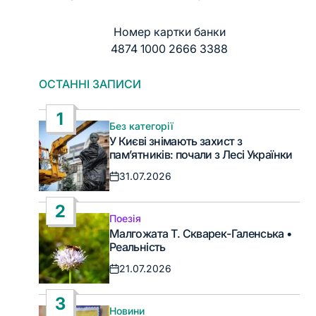
Номер картки банки
4874 1000 2666 3388
ОСТАННІ ЗАПИСИ
1
Без категорії
Опублікувати
У Києві знімають захист з
у
пам’ятників: почали з Лесі Українки
31.07.2026
Дата
запису
2
Поезія
Опублікувати
Малгожата Т. Скварек-Галенська •
у
Реальність
21.07.2026
Дата
запису
3
Новини