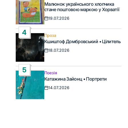
Опублікувати
Малюнок українського хлопчика
у
стане поштовою маркою у Хорватії
19.07.2026
Дата
запису
4
Проза
Опублікувати
Кшиштоф Домбровський • Цілитель
у
18.07.2026
Дата
запису
5
Поезія
Опублікувати
Катажина Зайонц • Портрети
у
14.07.2026
Дата
запису