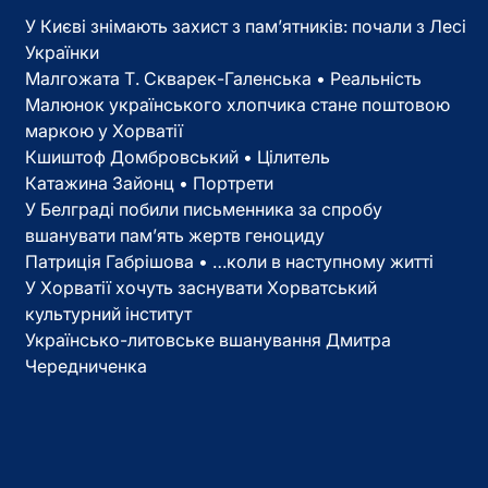
У Києві знімають захист з пам’ятників: почали з Лесі
Українки
Малгожата Т. Скварек-Галенська • Реальність
Малюнок українського хлопчика стане поштовою
маркою у Хорватії
Кшиштоф Домбровський • Цілитель
Катажина Зайонц • Портрети
У Белграді побили письменника за спробу
вшанувати пам’ять жертв геноциду
Патриція Габрішова • …коли в наступному житті
У Хорватії хочуть заснувати Хорватський
культурний інститут
Українсько-литовське вшанування Дмитра
Чередниченка