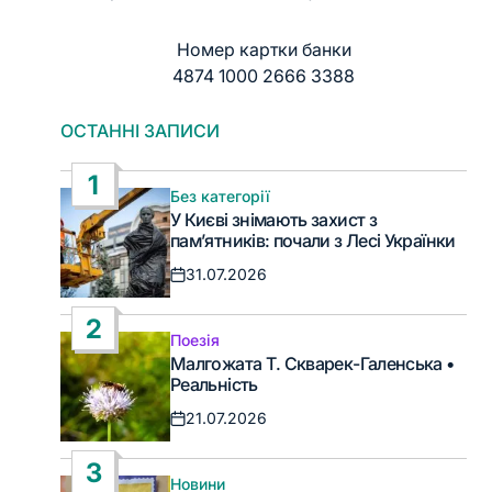
Номер картки банки
4874 1000 2666 3388
ОСТАННІ ЗАПИСИ
1
Без категорії
Опублікувати
У Києві знімають захист з
у
пам’ятників: почали з Лесі Українки
31.07.2026
Дата
запису
2
Поезія
Опублікувати
Малгожата Т. Скварек-Галенська •
у
Реальність
21.07.2026
Дата
запису
3
Новини