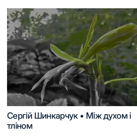
Сергій Шинкарчук • Між духом і
тліном