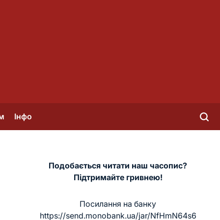
м
Інфо
Подобається читати наш часопис?
Підтримайте гривнею!
Посилання на банку
https://send.monobank.ua/jar/NfHmN64s6