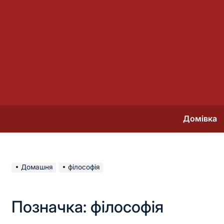
Перейти
до
вмісту
Домівка
Домашня
філософія
Позначка:
філософія