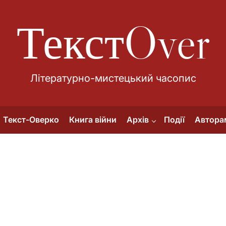
ТекстOver
Літературно-мистецький часопис
Текст-Оверко
Книга війни
Архів
Події
Автора