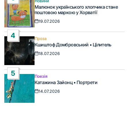
Новини
Опублікувати
Малюнок українського хлопчика стане
у
поштовою маркою у Хорватії
19.07.2026
Дата
запису
4
Проза
Опублікувати
Кшиштоф Домбровський • Цілитель
у
18.07.2026
Дата
запису
5
Поезія
Опублікувати
Катажина Зайонц • Портрети
у
14.07.2026
Дата
запису