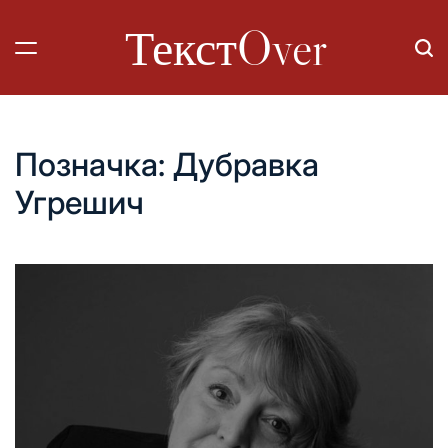
Перейти
ТекстOver
до
вмісту
Позначка:
Дубравка
Угрешич