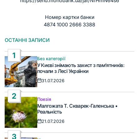
https://send.monobank.ua/jar/NfHmN64s6
Номер картки банки
4874 1000 2666 3388
ОСТАННІ ЗАПИСИ
1
Без категорії
Опублікувати
У Києві знімають захист з пам’ятників:
у
почали з Лесі Українки
31.07.2026
Дата
запису
2
Поезія
Опублікувати
Малгожата Т. Скварек-Галенська •
у
Реальність
21.07.2026
Дата
запису
3