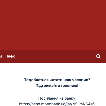
м
Інфо
Подобається читати наш часопис?
Підтримайте гривнею!
Посилання на банку
https://send.monobank.ua/jar/NfHmN64s6