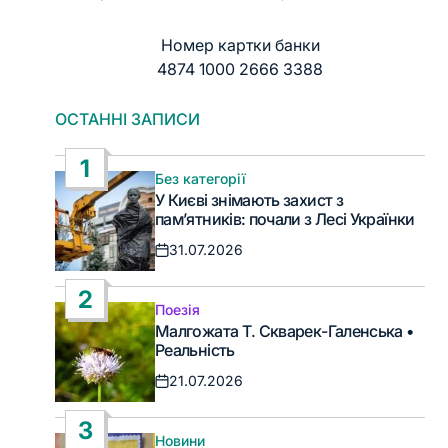
Номер картки банки
4874 1000 2666 3388
ОСТАННІ ЗАПИСИ
1
Без категорії
Опублікувати
У Києві знімають захист з
у
пам’ятників: почали з Лесі Українки
31.07.2026
Дата
запису
2
Поезія
Опублікувати
Малгожата Т. Скварек-Галенська •
у
Реальність
21.07.2026
Дата
запису
3
Новини