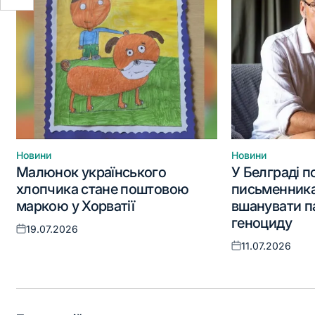
Новини
Новини
Опублікувати
Опублікувати
Малюнок українського
У Белграді 
у
у
хлопчика стане поштовою
письменника
маркою у Хорватії
вшанувати п
геноциду
19.07.2026
Оприлюднено
11.07.2026
Оприлюднено