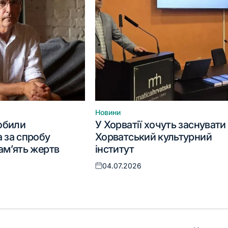
Новини
Опублікувати
побили
У Хорватії хочуть заснувати
у
 за спробу
Хорватський культурний
ам’ять жертв
інститут
04.07.2026
Оприлюднено