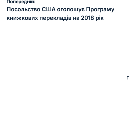
Навігація
Попередній:
записів
Посольство США оголошує Програму
книжкових перекладів на 2018 рік
П