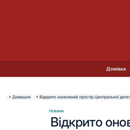
Перейти
до
вмісту
Домівка
Домашня
Відкрито оновлений простір Центральної дитячої бі
Новини
Опублікувати
Відкрито оно
у