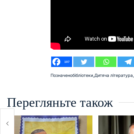
107
Позначено
бібліотеки
,
Дитяча література
Перегляньте також