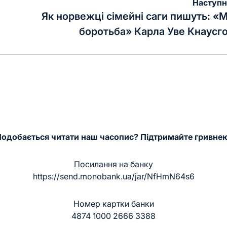
Наступн
Як норвежці сімейні саги пишуть: «
боротьба» Карла Уве Кнаусг
одобається читати наш часопис? Підтримайте гривне
Посилання на банку
https://send.monobank.ua/jar/NfHmN64s6
Номер картки банки
4874 1000 2666 3388