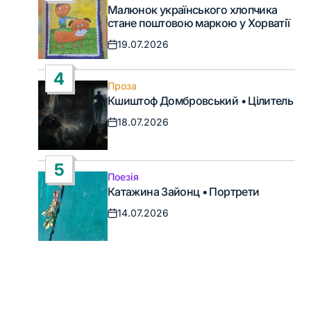
Опублікувати
Малюнок українського хлопчика
у
стане поштовою маркою у Хорватії
19.07.2026
Дата
запису
4
Проза
Опублікувати
Кшиштоф Домбровський • Цілитель
у
18.07.2026
Дата
запису
5
Поезія
Опублікувати
Катажина Зайонц • Портрети
у
14.07.2026
Дата
запису