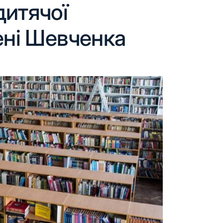
дитячої
ені Шевченка