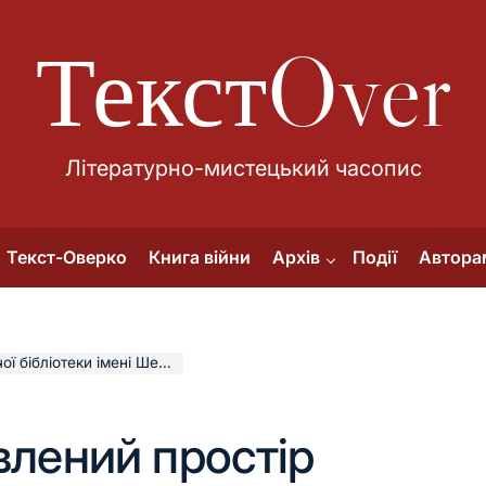
ТекстOver
Літературно-мистецький часопис
Текст-Оверко
Книга війни
Архів
Події
Автора
бліотеки імені Шевченка
влений простір