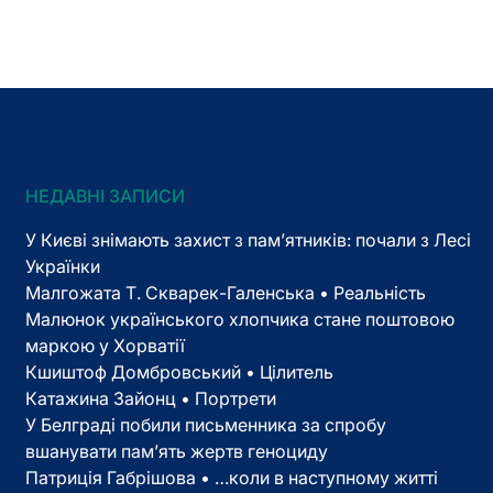
НЕДАВНІ ЗАПИСИ
У Києві знімають захист з пам’ятників: почали з Лесі
Українки
Малгожата Т. Скварек-Галенська • Реальність
Малюнок українського хлопчика стане поштовою
маркою у Хорватії
Кшиштоф Домбровський • Цілитель
Катажина Зайонц • Портрети
У Белграді побили письменника за спробу
вшанувати пам’ять жертв геноциду
Патриція Габрішова • …коли в наступному житті